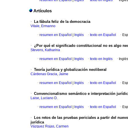
·
resumen en Español
|
Inglés
·
texto en Inglés
·
Inglé
Artículos
·
La fábula feliz de la democracia
Vitale, Ermanno
·
resumen en Español
|
Inglés
·
texto en Español
·
Esp
·
¿Por qué el significado constitucional no es algo n
Stevens, Katharina
·
resumen en Español
|
Inglés
·
texto en Inglés
·
Inglé
·
Teoría jurídica y globalización neoliberal
Cárdenas Gracia, Jaime
·
resumen en Español
|
Inglés
·
texto en Español
·
Esp
·
Convencionalismo semántico e interpretación jurídi
Laise, Luciano D.
·
resumen en Español
|
Inglés
·
texto en Español
·
Esp
·
Los retos de las pruebas periciales a partir del nu
jurídica
Vázquez Rojas, Carmen