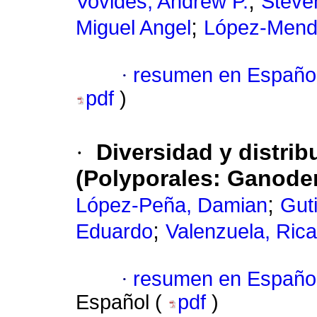
;
Vovides, Andrew P.
Steve
;
Miguel Angel
López-Mend
·
resumen en Españo
pdf
)
·
Diversidad y distri
(Polyporales: Ganode
;
López-Peña, Damian
Guti
;
Eduardo
Valenzuela, Ric
·
resumen en Españo
Español (
pdf
)