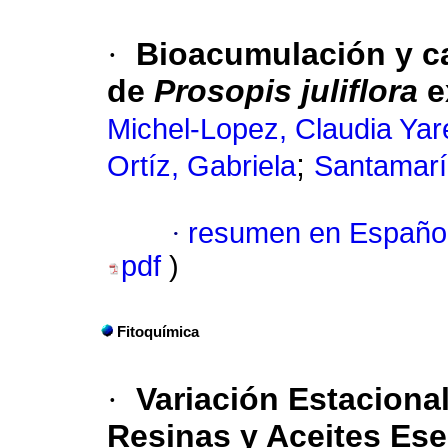
·
Bioacumulación y ca
de
Prosopis juliflora
e
Michel-Lopez, Claudia Yar
;
Ortíz, Gabriela
Santamarí
·
resumen en Españo
pdf
)
Fitoquímica
·
Variación Estaciona
Resinas y Aceites Es