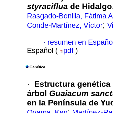
styraciflua
de Hidalgo
Rasgado-Bonilla, Fátima A
;
Conde-Martínez, Víctor
V
·
resumen en Españo
Español (
pdf
)
Genética
·
Estructura genética
árbol
Guaiacum sanc
en la Península de Yu
;
Oyama, Ken
Martínez-Ra