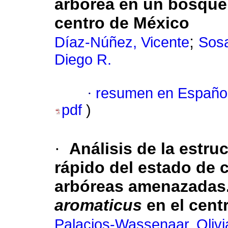
arbórea en un bosque 
centro de México
;
Díaz-Núñez, Vicente
Sos
Diego R.
·
resumen en Españo
pdf
)
·
Análisis de la estr
rápido del estado de 
arbóreas amenazadas.
aromaticus
en el cent
Palacios-Wassenaar, Olivi