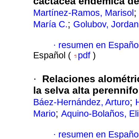
cactácea endémica de
Martínez-Ramos, Marisol
;
María C.
Golubov, Jordan
·
resumen en Españo
Español (
pdf
)
·
Relaciones alométri
la selva alta perennifo
;
Báez-Hernández, Arturo
;
Mario
Aquino-Bolaños, El
·
resumen en Españo