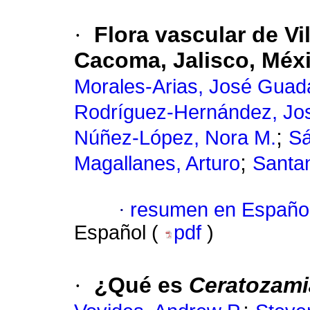
·
Flora vascular de Vi
Cacoma, Jalisco, Méx
Morales-Arias, José Guad
Rodríguez-Hernández, Jos
;
Núñez-López, Nora M.
Sá
;
Magallanes, Arturo
Santan
·
resumen en Españo
Español (
pdf
)
·
¿Qué es
Ceratozami