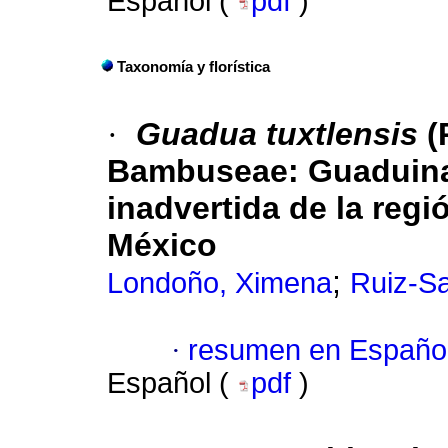
Español (
pdf
)
Taxonomía y florística
·
Guadua tuxtlensis
(
Bambuseae: Guaduin
inadvertida de la regi
México
;
Londoño, Ximena
Ruiz-S
·
resumen en Españo
Español (
pdf
)