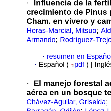
·
Influencia de la fert
crecimiento de Pinus 
Cham. en vivero y ca
;
Heras-Marcial, Mitsuo
Ald
;
Armando
Rodríguez-Trejo
·
resumen en Españo
·
Español (
pdf
) | Ingl
·
El manejo forestal 
aérea en un bosque t
;
Chávez-Aguilar, Griselda
;