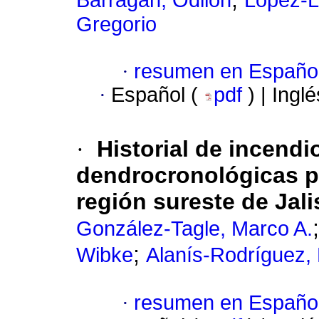
Barragán, Odilón
López-L
Gregorio
·
resumen en Españo
·
Español (
pdf
) | Ingl
·
Historial de incend
dendrocronológicas p
región sureste de Jal
González-Tagle, Marco A.
;
Wibke
Alanís-Rodríguez,
·
resumen en Españo