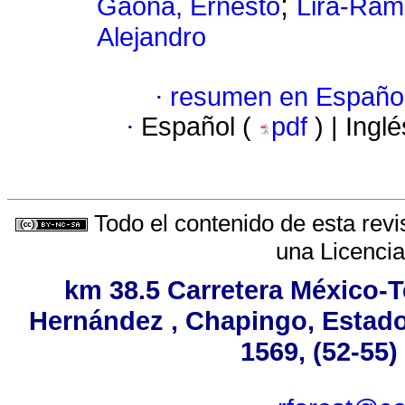
;
Gaona, Ernesto
Lira-Ram
Alejandro
·
resumen en Españo
·
Español (
pdf
) | Ingl
Todo el contenido de esta revi
una
Licenci
km 38.5 Carretera México-T
Hernández , Chapingo, Estado 
1569, (52-55)