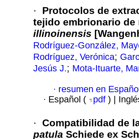
·
Protocolos de extrac
tejido embrionario de
illinoinensis
[Wangenh
Rodríguez-González, May
;
Rodríguez, Verónica
Garc
;
Jesús J.
Mota-Ituarte, Mar
·
resumen en Españo
·
Español (
pdf
) | Ingl
·
Compatibilidad de la
patula
Schiede ex Schl