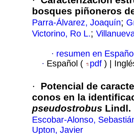
·
Caracterización estr
bosques piñoneros de
;
Parra-Álvarez, Joaquín
G
;
Victorino, Ro L.
Villanuev
·
resumen en Españo
·
Español (
pdf
) | Ingl
·
Potencial de caract
conos en la identific
pseudostrobus
Lindl.
Escobar-Alonso, Sebastiá
Upton, Javier