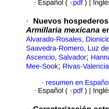
·
Español (
pdf
) | Ingl
·
Nuevos hospederos
Armillaria mexicana
en
Alvarado-Rosales, Dionici
Saavedra-Romero, Luz de
;
Ascencio, Salvador
Hanna
;
Mee-Sook
Rivas-Valencia,
·
resumen en Españo
·
Español (
pdf
) | Ingl