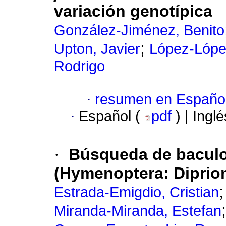
variación genotípica
González-Jiménez, Benito
;
Upton, Javier
López-López
Rodrigo
·
resumen en Españo
·
Español (
pdf
) | Ingl
·
Búsqueda de baculo
(Hymenoptera: Diprio
Estrada-Emigdio, Cristian
Miranda‑Miranda, Estefan