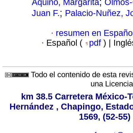
;
Aquino, Margarita
Olmos-
;
Juan F.
Palacio-Nuñez, J
·
resumen en Españo
·
Español (
pdf
) | Ingl
Todo el contenido de esta revi
una
Licenci
km 38.5 Carretera México-T
Hernández , Chapingo, Estado 
1569, (52-55)