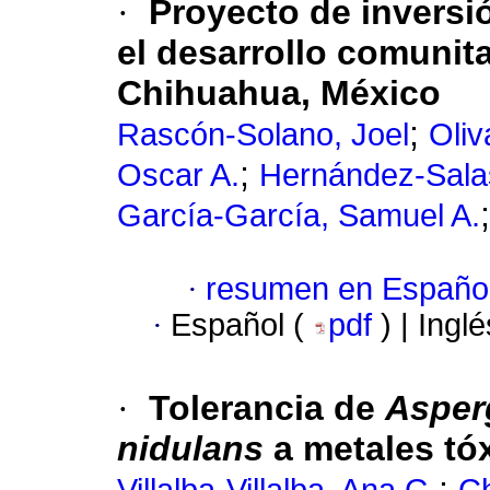
·
Proyecto de inversió
el desarrollo comunita
Chihuahua, México
;
Rascón-Solano, Joel
Oliv
;
Oscar A.
Hernández-Salas
García-García, Samuel A.
·
resumen en Españo
·
Español (
pdf
) | Ingl
·
Tolerancia de
Asperg
nidulans
a metales tó
;