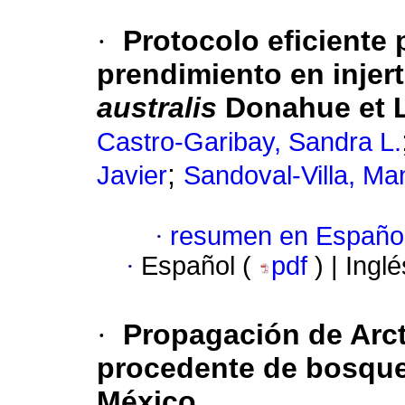
·
Protocolo eficiente 
prendimiento en injer
australis
Donahue et 
Castro-Garibay, Sandra L.
;
Javier
Sandoval-Villa, Ma
·
resumen en Españo
·
Español (
pdf
) | Ingl
·
Propagación de Arc
procedente de bosque
México