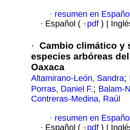
·
resumen en Españo
·
Español (
pdf
) | Ingl
·
Cambio climático y s
especies arbóreas de
Oaxaca
;
Altamirano-León, Sandra
;
Porras, Daniel F.
Balam-N
Contreras-Medina, Raúl
·
resumen en Españo
·
Español (
pdf
) | Ingl