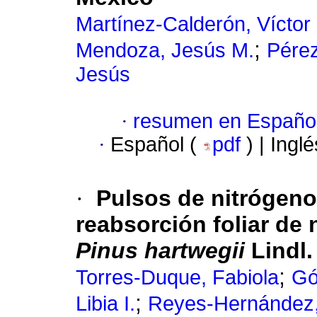
Martínez-Calderón, Víctor
;
Mendoza, Jesús M.
Pérez
Jesús
·
resumen en Españo
·
Español (
pdf
) | Ingl
·
Pulsos de nitrógeno
reabsorción foliar de
Pinus hartwegii
Lindl.
;
Torres-Duque, Fabiola
Gó
;
Libia I.
Reyes-Hernández, 