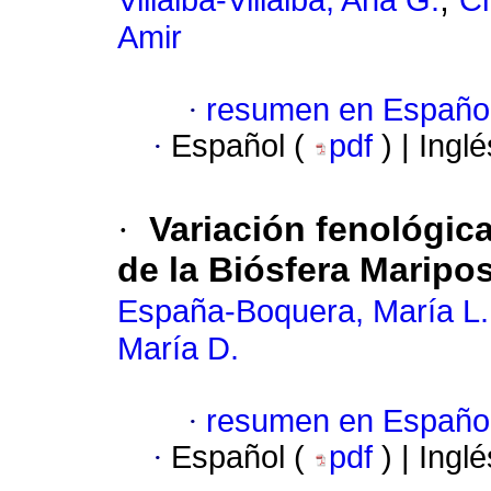
Villalba-Villalba, Ana G.
C
Amir
·
resumen en Españo
·
Español (
pdf
) | Ingl
·
Variación fenológic
de la Biósfera Maripo
España-Boquera, María L.
María D.
·
resumen en Españo
·
Español (
pdf
) | Ingl