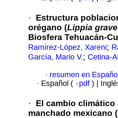
·
Estructura poblacion
orégano (
Lippia grav
Biosfera Tehuacán-Cu
;
Ramírez-López, Xareni
R
;
García, Mario V.
Cetina-Al
·
resumen en Españo
·
Español (
pdf
) | Ingl
·
El cambio climático 
manchado mexicano (