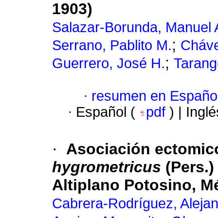
1903)
Salazar-Borunda, Manuel 
;
Serrano, Pablito M.
Cháve
;
Guerrero, José H.
Tarang
·
resumen en Españo
·
Español (
pdf
) | Ingl
·
Asociación ectomico
hygrometricus
(Pers.)
Altiplano Potosino, M
Cabrera-Rodríguez, Aleja