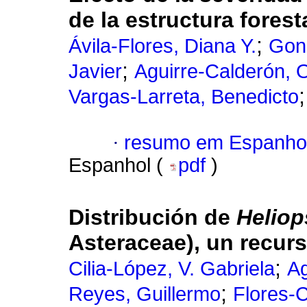
de la estructura forest
;
Ávila-Flores, Diana Y.
Gonz
;
Javier
Aguirre-Calderón, 
Vargas-Larreta, Benedicto
·
resumo em Espanho
Espanhol (
pdf
)
Distribución de
Heliop
Asteraceae), un recur
;
Cilia-López, V. Gabriela
Ag
;
Reyes, Guillermo
Flores-C