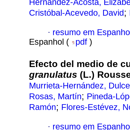
Hernández-Acosta, Elizabe
;
Cristóbal-Acevedo, David
·
resumo em Espanho
Espanhol (
pdf
)
Efecto del medio de cu
granulatus
(L.)
Rousse
Murrieta-Hernández, Dulc
;
Rosas, Martín
Pineda-Lópe
;
Ramón
Flores-Estévez, 
·
resumo em Espanho