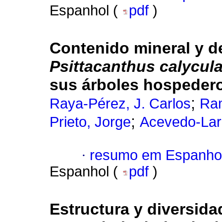
Espanhol (
pdf
)
Contenido mineral y de
Psittacanthus calycul
sus árboles hospeder
;
Raya-Pérez, J. Carlos
Ram
;
Prieto, Jorge
Acevedo-Lar
·
resumo em Espanho
Espanhol (
pdf
)
Estructura y diversid