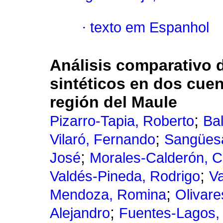
·
texto em Espanhol
Análisis comparativo d
sintéticos en dos cue
región del Maule
;
Pizarro-Tapia, Roberto
Ba
;
Vilaró, Fernando
Sangüesa
;
José
Morales-Calderón, C
;
Valdés-Pineda, Rodrigo
Va
;
Mendoza, Romina
Olivare
;
Alejandro
Fuentes-Lagos,