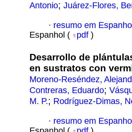
;
Antonio
Juárez-Flores, Ber
·
resumo em Espanho
Espanhol (
pdf
)
Desarrollo de plántula
en sustratos con ver
Moreno-Reséndez, Alejand
;
Contreras, Eduardo
Vásqu
;
M. P.
Rodríguez-Dimas, 
·
resumo em Espanho
Espanhol (
pdf
)