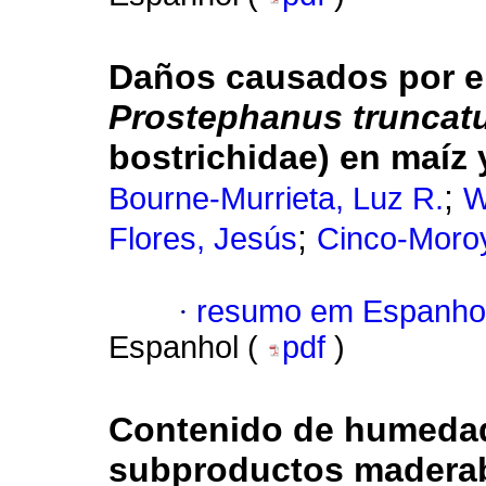
Daños causados por el
Prostephanus truncat
bostrichidae) en maíz 
;
Bourne-Murrieta, Luz R.
W
;
Flores, Jesús
Cinco-Moroy
·
resumo em Espanho
Espanhol (
pdf
)
Contenido de humedad
subproductos maderab