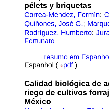
pélets y briquetas
;
Correa-Méndez, Fermín
C
;
Quiñones, José G.
Márque
;
Rodríguez, Humberto
Jur
Fortunato
·
resumo em Espanho
Espanhol (
pdf
)
Calidad biológica de a
riego de cultivos forr
México