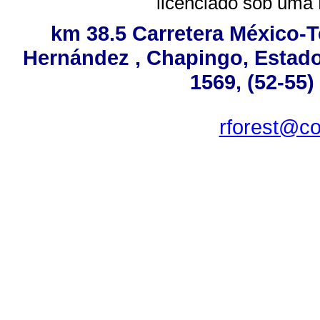
licenciado sob uma
km 38.5 Carretera México-T
Hernández , Chapingo, Estado 
1569, (52-55)
rforest@co