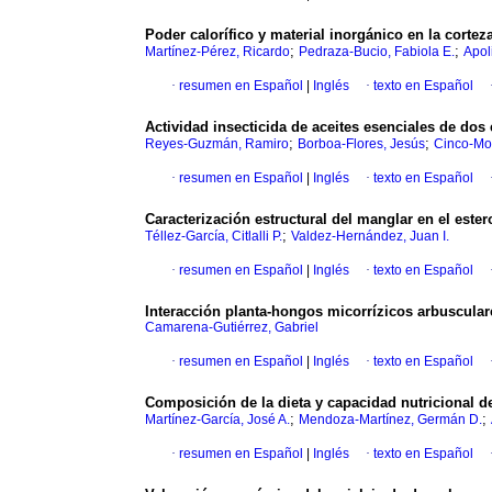
Poder calorífico y material inorgánico en la corteza
;
;
Martínez-Pérez, Ricardo
Pedraza-Bucio, Fabiola E.
Apol
·
resumen en Español
|
Inglés
·
texto en Español
Actividad insecticida de aceites esenciales de dos
;
;
Reyes-Guzmán, Ramiro
Borboa-Flores, Jesús
Cinco-Mor
·
resumen en Español
|
Inglés
·
texto en Español
Caracterización estructural del manglar en el este
;
Téllez-García, Citlalli P.
Valdez-Hernández, Juan I.
·
resumen en Español
|
Inglés
·
texto en Español
Interacción planta-hongos micorrízicos arbuscular
Camarena-Gutiérrez, Gabriel
·
resumen en Español
|
Inglés
·
texto en Español
Composición de la dieta y capacidad nutricional de
;
;
Martínez-García, José A.
Mendoza-Martínez, Germán D.
·
resumen en Español
|
Inglés
·
texto en Español