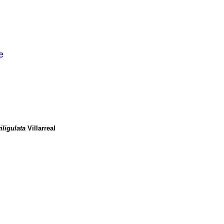
e
iligulata
Villarreal