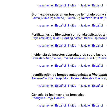
·
resumen en Español
|
Inglés
·
texto en Español
Biomasa de raíces en un bosque templado con y si
;
;
Pavón, Numa P.
Moreno, Claudia E.
Ramírez-Bautista, A
·
resumen en Español
|
Inglés
·
texto en Español
Fertilizantes de liberación controlada aplicados a
;
;
Reyes-Millalón, Javier
Gerding, Víctor
Thiers-Espinoza,
·
resumen en Español
|
Inglés
·
texto en Español
Incidencia de insectos depredadores sobre las orqu
;
;
González-Díaz, Seidel
Rivera-Cervantes, Luis E.
Cueva
·
resumen en Español
|
Inglés
·
texto en Español
Identificación de hongos antagonistas a
Phytopht
;
Almaraz-Sánchez, Alejandra
Alvarado-Rosales, Dionicio
·
resumen en Español
|
Inglés
·
texto en Español
Génesis de los incendios forestales
Rodríguez-Trejo, Dante A.
·
resumen en Español
|
Inglés
·
texto en Español