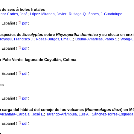
 de seis árboles frutales
;
;
inar-Cortes, José
López-Miranda, Javier
Rutiaga-Quiñones, J. Guadalupe
·
Español (
pdf
)
 especies de
Eucalyptus
sobre
Rhyzopertha dominica
y su efecto en enz
;
;
;
oyoqui, Francisco J.
Rosas-Burgos, Ema C.
Osuna-Amarillas, Pablo S.
Wong-Co
·
Español (
pdf
)
ro Palo Verde, laguna de Cuyutlán, Colima
·
Español (
pdf
)
es
·
Español (
pdf
)
 carga del hábitat del conejo de los volcanes (
Romerolagus diazi
) en M
;
;
Alcantara-Carbajal, José L.
Tarango-Arámbula, Luis A.
Sánchez-Torres-Esqueda,
·
Español (
pdf
)