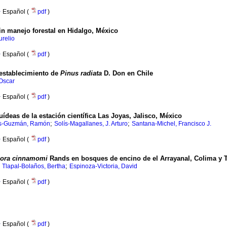
·
Español (
pdf
)
n manejo forestal en Hidalgo, México
urelio
·
Español (
pdf
)
l establecimiento de
Pinus radiata
D. Don en Chile
 Oscar
·
Español (
pdf
)
ídeas de la estación científica Las Joyas, Jalisco, México
;
;
s-Guzmán, Ramón
Solís-Magallanes, J. Arturo
Santana-Michel, Francisco J.
·
Español (
pdf
)
hora cinnamomi
Rands en bosques de encino de el Arrayanal, Colima y 
;
;
Tlapal-Bolaños, Bertha
Espinoza-Victoria, David
·
Español (
pdf
)
·
Español (
pdf
)