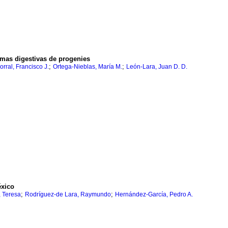
imas digestivas de progenies
;
;
rral, Francisco J.
Ortega-Nieblas, María M.
León-Lara, Juan D. D.
éxico
;
;
 Teresa
Rodríguez-de Lara, Raymundo
Hernández-García, Pedro A.