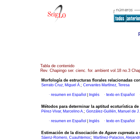
Tabla de contenido
Rev. Chapingo ser. cienc. for. ambient vol.18 no.3 Cha
Morfología de estructuras florales relacionadas con
;
Serrato Cruz, Miguel Á.
Cervantes Martínez, Teresa
·
resumen en Español
|
Inglés
·
texto en Español
Métodos para determinar la aptitud ecoturística de 
;
Pérez-Vivar, Marcelino A.
González-Guillén, Manuel de J.
·
resumen en Español
|
Inglés
·
texto en Español
Estimación de la disociación de
Agave cupreata
a 
;
Sáenz-Romero, Cuauhtemoc
Martínez-Palacios, Alejand