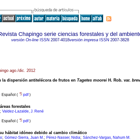
Revista Chapingo serie ciencias forestales y del ambient
versión On-line
ISSN
2007-4018
versión impresa
ISSN
2007-3828
pingo ago./dic. 2012
 la dispersión antitelécora de frutos en
Tagetes moorei
H. Rob. var.
brev
·
Español (
pdf
)
áreas forestales
;
Valdez-Lazalde, J. René
·
Español (
pdf
)
su hábitat idóneo debido al cambio climático
;
;
;
ro
Gómez-Sierra, Juan M.
Pérez-Nasser, Nidia
Sánchez-Vargas, Nahum M.