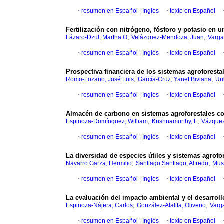
·
resumen en Español
|
Inglés
·
texto en Español
Fertilización con nitrógeno, fósforo y potasio en u
;
;
Lázaro-Dzul, Martha O
Velázquez-Mendoza, Juan
Varga
·
resumen en Español
|
Inglés
·
texto en Español
Prospectiva financiera de los sistemas agroforestal
;
;
Romo-Lozano, José Luis
García-Cruz, Yanet Biviana
Ur
·
resumen en Español
|
Inglés
·
texto en Español
Almacén de carbono en sistemas agroforestales co
;
;
Espinoza-Domínguez, William
Krishnamurthy, L
Vázquez
·
resumen en Español
|
Inglés
·
texto en Español
La diversidad de especies útiles y sistemas agrofo
;
;
Navarro Garza, Hermilio
Santiago Santiago, Alfredo
Mus
·
resumen en Español
|
Inglés
·
texto en Español
La evaluación del impacto ambiental y el desarroll
;
;
Espinoza-Nájera, Carlos
González-Alafita, Oliverio
Varg
·
resumen en Español
|
Inglés
·
texto en Español