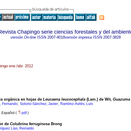
Revista Chapingo serie ciencias forestales y del ambient
versión On-line
ISSN
2007-4018
versión impresa
ISSN
2007-3828
pingo ene./abr. 2012
ia orgánica en hojas de
Leucaena leucocephala
(Lam.) de Wit,
Guazuma 
;
;
, Fernando
Solorio-Sánchez, Javier
Ramírez-Avilés, Luis
·
Español (
pdf
)
ión de
Colubrina ferruginosa
Brong
ríguez Lías, Reinaldo