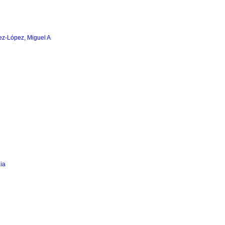
z-López, Miguel A
ia