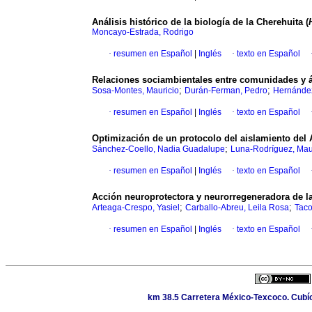
Análisis histórico de la biología de la Cherehuita (
Moncayo-Estrada, Rodrigo
·
resumen en Español
|
Inglés
·
texto en Español
Relaciones sociambientales entre comunidades y áre
;
;
Sosa-Montes, Mauricio
Durán-Ferman, Pedro
Hernández
·
resumen en Español
|
Inglés
·
texto en Español
Optimización de un protocolo del aislamiento del
;
Sánchez-Coello, Nadia Guadalupe
Luna-Rodríguez, Mau
·
resumen en Español
|
Inglés
·
texto en Español
Acción neuroprotectora y neurorregeneradora de la
;
;
Arteaga-Crespo, Yasiel
Carballo-Abreu, Leila Rosa
Taco
·
resumen en Español
|
Inglés
·
texto en Español
km 38.5 Carretera México-Texcoco. Cubícu