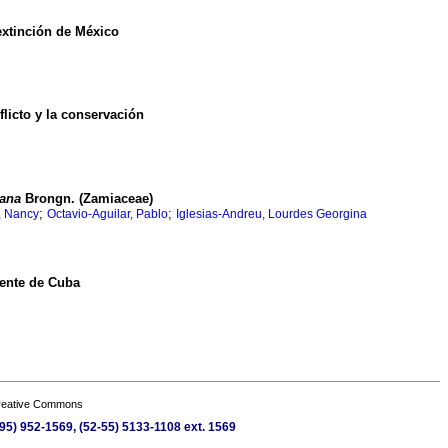
extinción de México
licto y la conservación
ana
Brongn.
(Zamiaceae)
;
;
, Nancy
Octavio-Aguilar, Pablo
Iglesias-Andreu, Lourdes Georgina
dente de Cuba
Creative Commons
95) 952-1569, (52-55) 5133-1108 ext. 1569