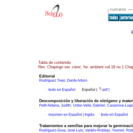
Tabla de contenido
Rev. Chapingo ser. cienc. for. ambient vol.18 no.1 Cha
Editorial
Rodríguez Trejo, Dante Arturo
·
texto en Español
·
Español (
pdf
)
Descomposición y liberación de nitrógeno y mater
;
;
Petit-Aldana, Judith
Uribe-Valle, Gabriel
Casanova-Lugo
·
resumen en Español
|
Inglés
·
texto en Español
Tratamientos a semillas para mejorar la germinac
;
;
Rodríguez-Sosa, José Luis
Valdés-Roblejo, Yosmel
Rod