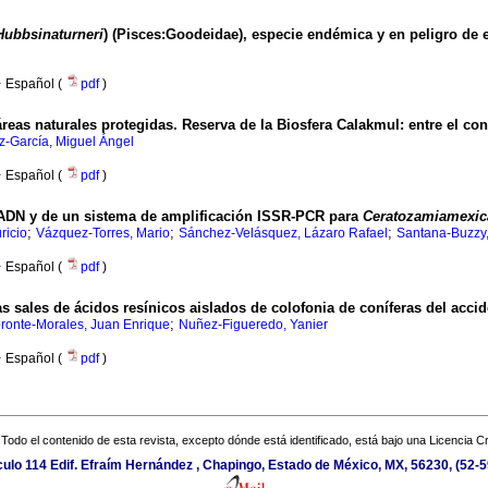
Hubbsinaturneri
) (Pisces:Goodeidae), especie endémica y en peligro de 
·
Español (
pdf
)
as naturales protegidas. Reserva de la Biosfera Calakmul: entre el conf
-García, Miguel Ángel
·
Español (
pdf
)
 ADN y de un sistema de amplificación ISSR-PCR para
Ceratozamiamexic
;
;
;
ricio
Vázquez-Torres, Mario
Sánchez-Velásquez, Lázaro Rafael
Santana-Buzzy
·
Español (
pdf
)
s sales de ácidos resínicos aislados de colofonia de coníferas del acci
;
ronte-Morales, Juan Enrique
Nuñez-Figueredo, Yanier
·
Español (
pdf
)
Todo el contenido de esta revista, excepto dónde está identificado, está bajo una
Licencia 
lo 114 Edif. Efraím Hernández , Chapingo, Estado de México, MX, 56230, (52-5