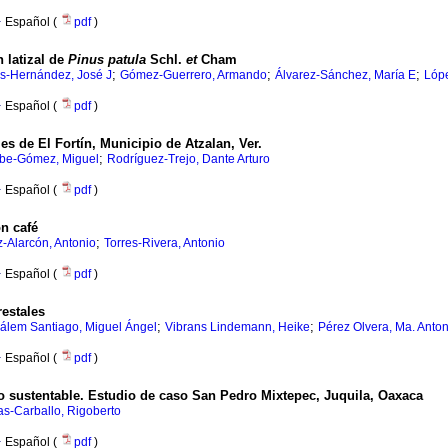
·
Español (
pdf
)
n latizal de
Pinus patula
Schl.
et
Cham
;
;
;
s-Hernández, José J
Gómez-Guerrero, Armando
Álvarez-Sánchez, María E
Lópe
·
Español (
pdf
)
es de El Fortín, Municipio de Atzalan, Ver.
;
ibe-Gómez, Miguel
Rodríguez-Trejo, Dante Arturo
·
Español (
pdf
)
n café
;
-Alarcón, Antonio
Torres-Rivera, Antonio
·
Español (
pdf
)
restales
;
;
álem Santiago, Miguel Ángel
Vibrans Lindemann, Heike
Pérez Olvera, Ma. Anton
·
Español (
pdf
)
o sustentable.
Estudio de caso San Pedro Mixtepec, Juquila, Oaxaca
as-Carballo, Rigoberto
·
Español (
pdf
)