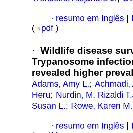
·
resumo em Inglês
|
(
pdf
)
·
Wildlife disease sur
Trypanosome infectio
revealed higher preva
;
Adams, Amy L.
Achmadi,
;
Heru
Nurdin, M. Rizaldi T.
;
Susan L.
Rowe, Karen M.
·
resumo em Inglês
|