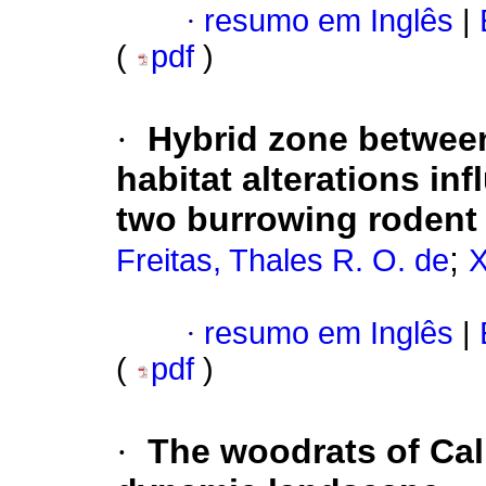
·
resumo em Inglês
|
(
pdf
)
·
Hybrid zone betwe
habitat alterations in
two burrowing rodent 
;
Freitas, Thales R. O. de
X
·
resumo em Inglês
|
(
pdf
)
·
The woodrats of Cali