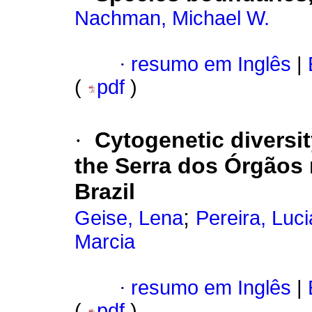
Nachman, Michael W.
·
resumo em Inglês
|
(
pdf
)
·
Cytogenetic diversi
the Serra dos Órgãos r
Brazil
;
Geise, Lena
Pereira, Luc
Marcia
·
resumo em Inglês
|
(
pdf
)