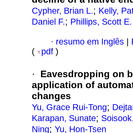
;
Cypher, Brian L.
Kelly, Pa
;
Daniel F.
Phillips, Scott E.
·
resumo em Inglês
|
(
pdf
)
·
Eavesdropping on bat
application of automa
changes
;
Yu, Grace Rui-Tong
Dejta
;
Karapan, Sunate
Soisook,
;
Ning
Yu, Hon-Tsen