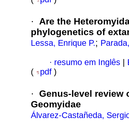
·
Are the Heteromyida
phylogenetics of ext
;
Lessa, Enrique P.
Parada
·
resumo em Inglês
|
(
pdf
)
·
Genus-level review 
Geomyidae
Álvarez-Castañeda, Sergio