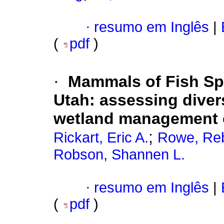
·
resumo em Inglês
|
(
pdf
)
·
Mammals of Fish Spr
Utah: assessing divers
wetland management o
;
Rickart, Eric A.
Rowe, Reb
Robson, Shannen L.
·
resumo em Inglês
|
(
pdf
)