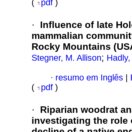
(
pdf
)
·
Influence of late Ho
mammalian community 
Rocky Mountains (US
;
Stegner, M. Allison
Hadly,
·
resumo em Inglês
|
(
pdf
)
·
Riparian woodrat an
investigating the role 
decline of a native e