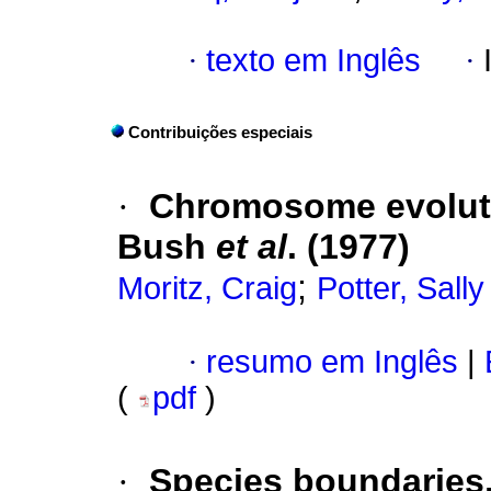
·
texto em Inglês
·
Contribuições especiais
·
Chromosome evoluti
Bush
et al
. (1977)
;
Moritz, Craig
Potter, Sally
·
resumo em Inglês
|
(
pdf
)
·
Species boundaries,