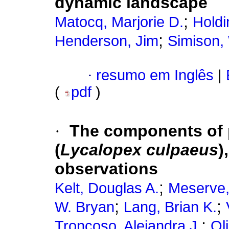
dynamic landscape
;
Matocq, Marjorie D.
Holdi
;
Henderson, Jim
Simison, 
·
resumo em Inglês
|
(
pdf
)
·
The components of 
(
Lycalopex culpaeus
)
observations
;
Kelt, Douglas A.
Meserve,
;
;
W. Bryan
Lang, Brian K.
;
Troncoso, Alejandra J.
Ol