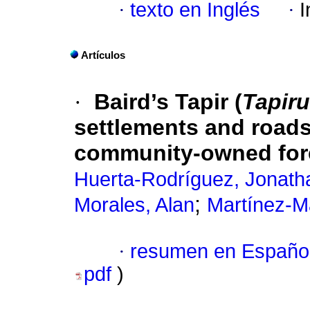
·
texto en Inglés
·
I
Artículos
·
Baird’s Tapir (
Tapiru
settlements and roads
community-owned fore
Huerta-Rodríguez, Jonath
;
Morales, Alan
Martínez-Ma
·
resumen en Españo
pdf
)