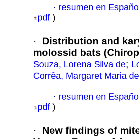
·
resumen en Españo
pdf
)
·
Distribution and kar
molossid bats (Chiro
;
Souza, Lorena Silva de
L
Corrêa, Margaret Maria de
·
resumen en Españo
pdf
)
·
New findings of mit