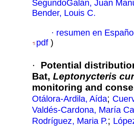
SegundoGalán, Juan Man
Bender, Louis C.
·
resumen en Españo
pdf
)
·
Potential distribut
Bat,
Leptonycteris cu
monitoring and conse
;
Otálora-Ardila, Aída
Cuerv
Valdés-Cardona, María Ca
;
Rodríguez, Maria P.
López