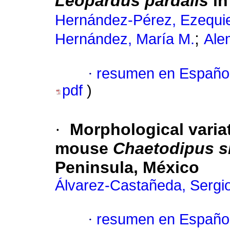
Leopardus pardalis
in
Hernández-Pérez, Ezequie
;
Hernández, María M.
Ale
·
resumen en Españo
pdf
)
·
Morphological variat
mouse
Chaetodipus s
Peninsula, México
Álvarez-Castañeda, Sergio
·
resumen en Españo