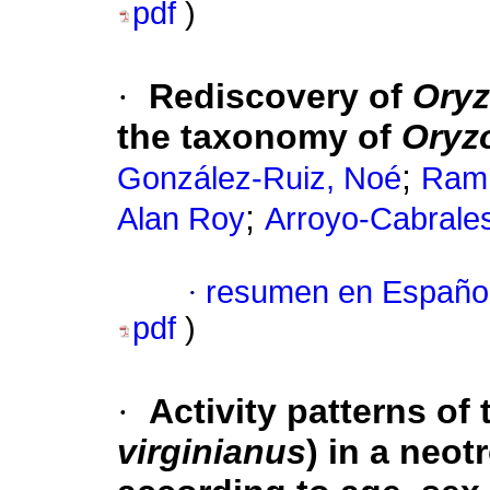
pdf
)
·
Rediscovery of
Oryz
the taxonomy of
Oryz
;
González-Ruiz, Noé
Ramí
;
Alan Roy
Arroyo-Cabrale
·
resumen en Españo
pdf
)
·
Activity patterns of 
virginianus
) in a neot