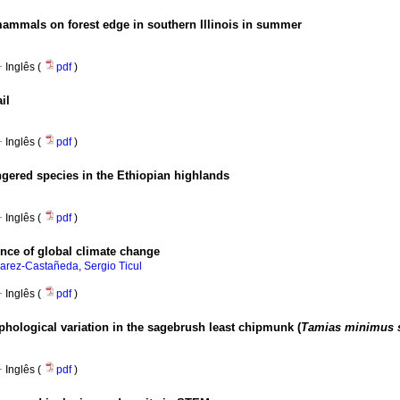
ammals on forest edge in southern Illinois in summer
·
Inglês (
pdf
)
il
·
Inglês (
pdf
)
ngered species in the Ethiopian highlands
·
Inglês (
pdf
)
ence of global climate change
varez-Castañeda, Sergio Ticul
·
Inglês (
pdf
)
phological variation in the sagebrush least chipmunk (
Tamias minimus s
·
Inglês (
pdf
)