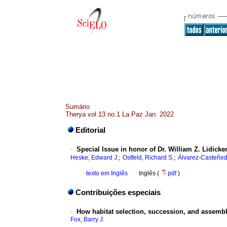
Sumário
Therya vol.13 no.1 La Paz Jan. 2022
Editorial
·
Special Issue in honor of Dr. William Z. Lidicker,
;
;
Heske, Edward J.
Ostfeld, Richard S.
Álvarez-Casteñeda
·
texto em Inglês
·
Inglês (
pdf
)
Contribuições especiais
·
How habitat selection, succession, and assembl
Fox, Barry J.