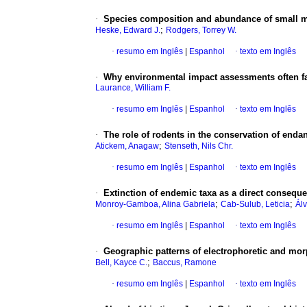
·
Species composition and abundance of small m
;
Heske, Edward J.
Rodgers, Torrey W.
·
resumo em Inglês
|
Espanhol
·
texto em Inglês
·
Why environmental impact assessments often fa
Laurance, William F.
·
resumo em Inglês
|
Espanhol
·
texto em Inglês
·
The role of rodents in the conservation of enda
;
Atickem, Anagaw
Stenseth, Nils Chr.
·
resumo em Inglês
|
Espanhol
·
texto em Inglês
·
Extinction of endemic taxa as a direct consequ
;
;
Monroy-Gamboa, Alina Gabriela
Cab-Sulub, Leticia
Ál
·
resumo em Inglês
|
Espanhol
·
texto em Inglês
·
Geographic patterns of electrophoretic and mor
;
Bell, Kayce C.
Baccus, Ramone
·
resumo em Inglês
|
Espanhol
·
texto em Inglês