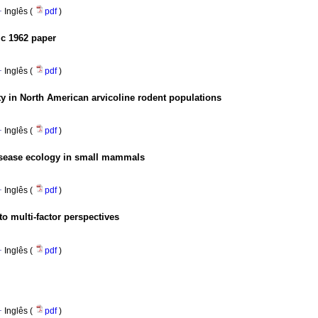
·
Inglês (
pdf
)
sic 1962 paper
·
Inglês (
pdf
)
ty in North American arvicoline rodent populations
·
Inglês (
pdf
)
isease ecology in small mammals
·
Inglês (
pdf
)
o multi-factor perspectives
·
Inglês (
pdf
)
·
Inglês (
pdf
)