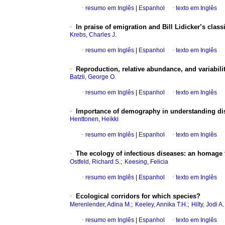
·
resumo em Inglês
|
Espanhol
·
texto em Inglês
·
In praise of emigration and Bill Lidicker’s clas
Krebs, Charles J.
·
resumo em Inglês
|
Espanhol
·
texto em Inglês
·
Reproduction, relative abundance, and variabili
Batzli, George O.
·
resumo em Inglês
|
Espanhol
·
texto em Inglês
·
Importance of demography in understanding d
Henttonen, Heikki
·
resumo em Inglês
|
Espanhol
·
texto em Inglês
·
The ecology of infectious diseases: an homage t
;
Ostfeld, Richard S.
Keesing, Felicia
·
resumo em Inglês
|
Espanhol
·
texto em Inglês
·
Ecological corridors for which species?
;
;
Merenlender, Adina M.
Keeley, Annika T.H.
Hilty, Jodi A.
·
resumo em Inglês
|
Espanhol
·
texto em Inglês