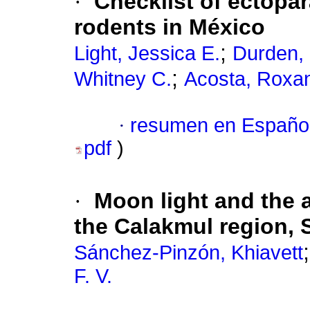
·
Checklist of ectopar
rodents in México
;
Light, Jessica E.
Durden, 
;
Whitney C.
Acosta, Roxa
·
resumen en Españo
pdf
)
·
Moon light and the ac
the Calakmul region,
Sánchez-Pinzón, Khiavett
F. V.