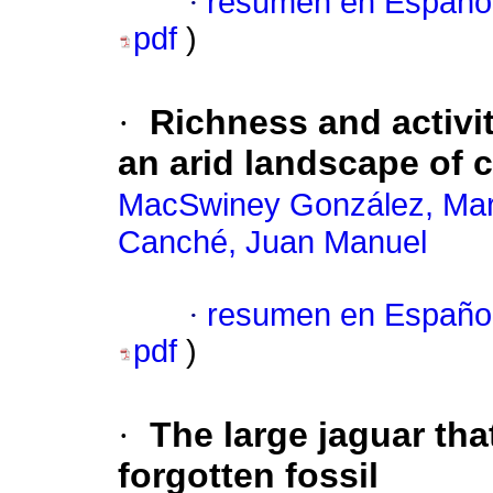
·
resumen en Españo
pdf
)
·
Richness and activi
an arid landscape of 
MacSwiney González, Marí
Canché, Juan Manuel
·
resumen en Españo
pdf
)
·
The large jaguar that
forgotten fossil