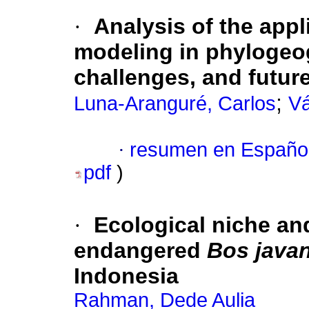
·
Analysis of the appl
modeling in phylogeog
challenges, and futur
;
Luna-Aranguré, Carlos
Vá
·
resumen en Españo
pdf
)
·
Ecological niche and
endangered
Bos java
Indonesia
Rahman, Dede Aulia