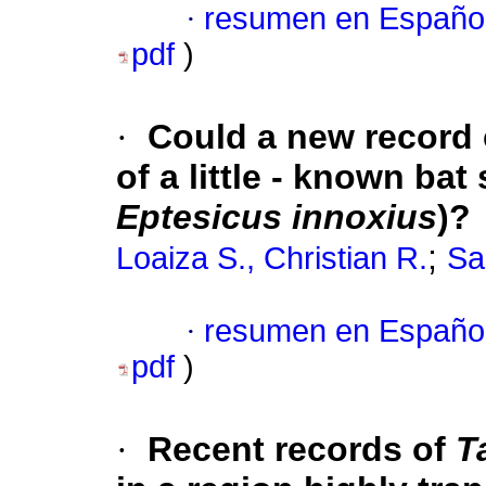
·
resumen en Españo
pdf
)
·
Could a new record 
of a little - known bat
Eptesicus innoxius
)?
;
Loaiza S., Christian R.
Sa
·
resumen en Españo
pdf
)
·
Recent records of
Ta