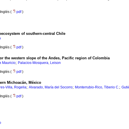
Inglés (
pdf
)
oecosystem of southern-central Chile
o
Inglés (
pdf
)
for the western slope of the Andes, Pacific region of Colombia
;
x Mauricio
Palacios-Mosquera, Leison
Inglés (
pdf
)
stern Michoacán, México
;
;
;
res-Villa, Rogelia
Alvarado, María del Socorro
Monterrubio-Rico, Tiberio C.
Guti
Inglés (
pdf
)
o