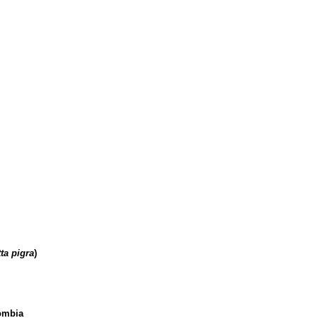
ta pigra
)
lombia