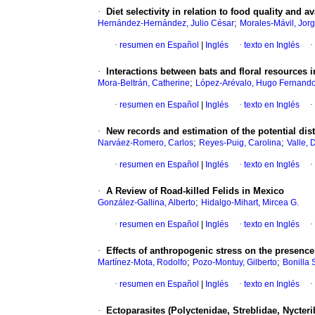
·
Diet selectivity in relation to food quality and a
;
Hernández-Hernández, Julio César
Morales-Mávil, Jorg
·
resumen en Español
|
Inglés
·
texto en Inglés
·
·
Interactions between bats and floral resources 
;
Mora-Beltrán, Catherine
López-Arévalo, Hugo Fernand
·
resumen en Español
|
Inglés
·
texto en Inglés
·
·
New records and estimation of the potential dis
;
;
Narváez-Romero, Carlos
Reyes-Puig, Carolina
Valle, 
·
resumen en Español
|
Inglés
·
texto en Inglés
·
·
A Review of Road-killed Felids in Mexico
;
González-Gallina, Alberto
Hidalgo-Mihart, Mircea G.
·
resumen en Español
|
Inglés
·
texto en Inglés
·
·
Effects of anthropogenic stress on the presence
;
;
Martínez-Mota, Rodolfo
Pozo-Montuy, Gilberto
Bonilla 
·
resumen en Español
|
Inglés
·
texto en Inglés
·
·
Ectoparasites (Polyctenidae, Streblidae, Nycter