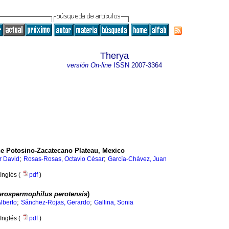
Therya
versión On-line
ISSN
2007-3364
he Potosino-Zacatecano Plateau, Mexico
;
;
r David
Rosas-Rosas, Octavio César
García-Chávez, Juan
Inglés (
pdf
)
erospermophilus perotensis
)
;
;
lberto
Sánchez-Rojas, Gerardo
Gallina, Sonia
Inglés (
pdf
)