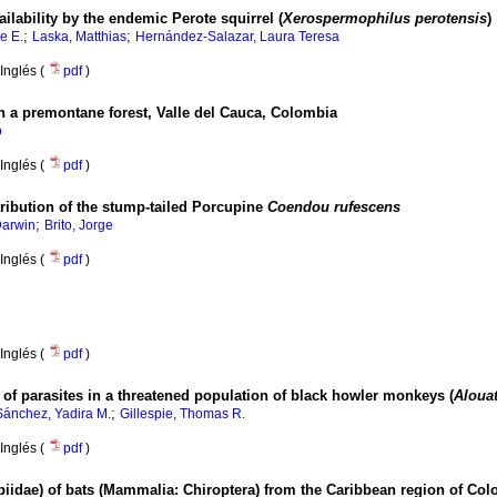
vailability by the endemic Perote squirrel (
Xerospermophilus perotensis
)
;
;
e E.
Laska, Matthias
Hernández-Salazar, Laura Teresa
Inglés (
pdf
)
in a premontane forest, Valle del Cauca, Colombia
o
Inglés (
pdf
)
tribution of the stump-tailed Porcupine
Coendou rufescens
;
Darwin
Brito, Jorge
Inglés (
pdf
)
Inglés (
pdf
)
 of parasites in a threatened population of black howler monkeys (
Alouat
;
Sánchez, Yadira M.
Gillespie, Thomas R.
Inglés (
pdf
)
ibiidae) of bats (Mammalia: Chiroptera) from the Caribbean region of Co