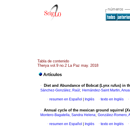
Tabla de contenido
Therya vol.9 no.2 La Paz may. 2018
Artículos
·
Diet and Abundance of Bobcat (Lynx rufus) in t
;
Sánchez-González, Raúl
Hernández-Saint Martin, Anua
·
resumen en Español
|
Inglés
·
texto en Inglés
·
·
Annual cycle of the mexican ground squirrel (
X
;
Montero-Bagatella, Sandra Helena
González-Romero, A
·
resumen en Español
|
Inglés
·
texto en Inglés
·