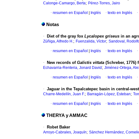
;
Calonge-Camargo, Berta
Pérez-Torres, Jairo
·
resumen en Español
|
Inglés
·
texto en Inglés
·
Notas
·
Diet of the gray fox
Lycalopex griseus
in an agr
;
;
Zúñiga, Alfredo H.
Fuenzalida, Víctor
Sandoval, Rodolf
·
resumen en Español
|
Inglés
·
texto en Inglés
·
·
New records of
Galictis vittata
(Schreber, 1776) 
;
Echavarria-Renteria, Jonard David
Jiménez-Ortega, Ale
·
resumen en Español
|
Inglés
·
texto en Inglés
·
·
Jaguar in the Tepalcatepec basin in central-we
;
;
Charre-Medellín, Juan F.
Barragán-López, Esteban
Tor
·
resumen en Español
|
Inglés
·
texto en Inglés
·
THERYA y AMMAC
·
Robet Baker
;
Arroyo-Cabrales, Joaquín
Sánchez Hernández, Corneli