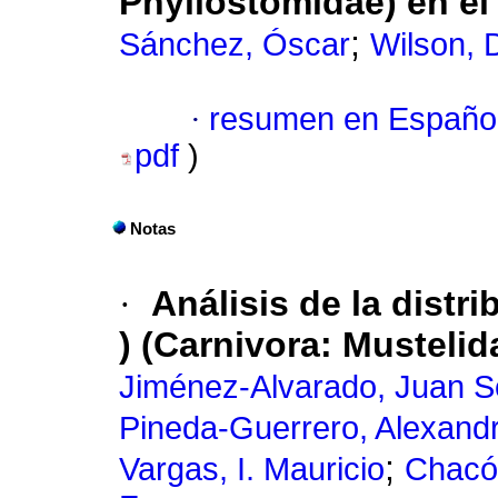
Phyllostomidae) en el
;
Sánchez, Óscar
Wilson, 
·
resumen en Españo
pdf
)
Notas
·
Análisis de la distr
) (Carnivora: Musteli
Jiménez-Alvarado, Juan S
Pineda-Guerrero, Alexand
;
Vargas, I. Mauricio
Chacó