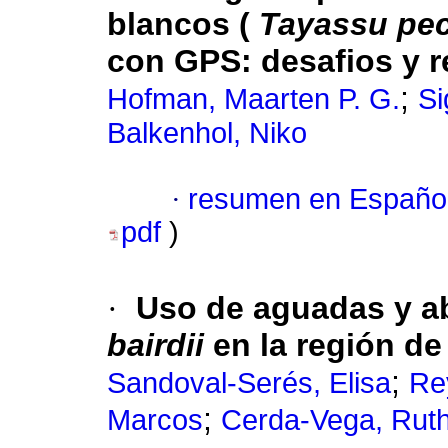
blancos (
Tayassu pec
con GPS: desafios y r
;
Hofman, Maarten P. G.
Si
Balkenhol, Niko
·
resumen en Españo
pdf
)
·
Uso de aguadas y a
bairdii
en la región d
;
Sandoval-Serés, Elisa
Re
;
Marcos
Cerda-Vega, Ruth