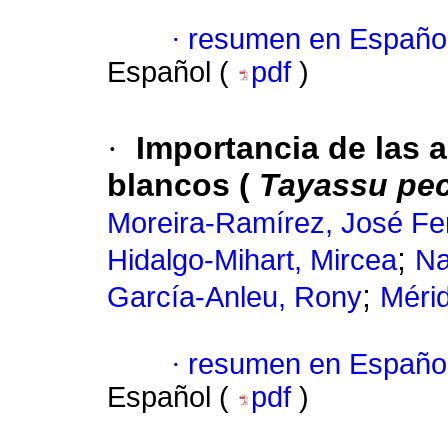
·
resumen en Españo
Español (
pdf
)
·
Importancia de las a
blancos (
Tayassu pec
Moreira-Ramírez, José F
;
Hidalgo-Mihart, Mircea
Na
;
García-Anleu, Rony
Mérid
·
resumen en Españo
Español (
pdf
)