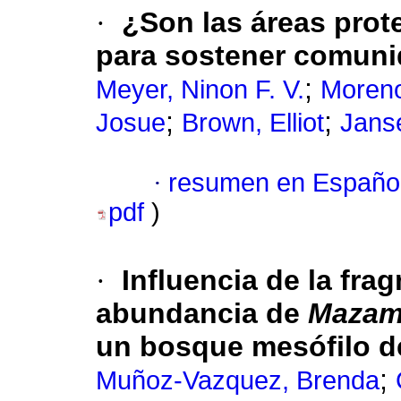
·
¿Son las áreas prot
para sostener comuni
;
Meyer, Ninon F. V.
Moreno
;
;
Josue
Brown, Elliot
Janse
·
resumen en Españo
pdf
)
·
Influencia de la fra
abundancia de
Mazam
un bosque mesófilo 
;
Muñoz-Vazquez, Brenda