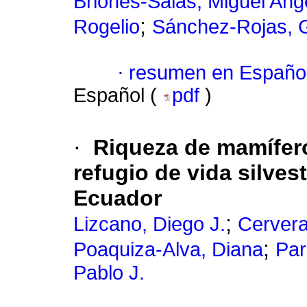
Briones-Salas, Miguel Ang
;
Rogelio
Sánchez-Rojas, 
·
resumen en Españo
Español (
pdf
)
·
Riqueza de mamífer
refugio de vida silves
Ecuador
;
Lizcano, Diego J.
Cervera
;
Poaquiza-Alva, Diana
Par
Pablo J.