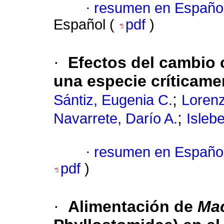
·
resumen en Españo
Español (
pdf
)
·
Efectos del cambio c
una especie críticam
;
Sántiz, Eugenia C.
Loren
;
Navarrete, Darío A.
Isleb
·
resumen en Españo
pdf
)
·
Alimentación de
Mac