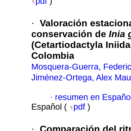
pdf
)
·
Valoración estacion
conservación de
Inia
(Cetartiodactyla Iniid
Colombia
Mosquera-Guerra, Federi
Jiménez-Ortega, Alex Maur
·
resumen en Españo
Español (
pdf
)
·
Comparación del rit