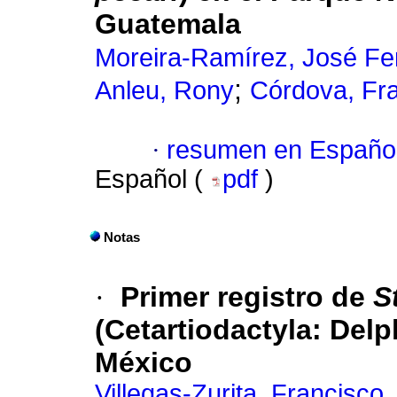
Guatemala
Moreira-Ramírez, José F
;
Anleu, Rony
Córdova, Fr
·
resumen en Españo
Español (
pdf
)
Notas
·
Primer registro de
S
(Cetartiodactyla: Delp
México
Villegas-Zurita, Francisco