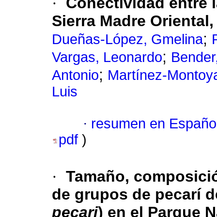
·
Conectividad entre 
Sierra Madre Oriental
;
Dueñas-López, Gmelina
;
Vargas, Leonardo
Bender,
;
Antonio
Martínez-Montoya
Luis
·
resumen en Españo
pdf
)
·
Tamaño, composición
de grupos de pecarí d
pecari
) en el Parque 