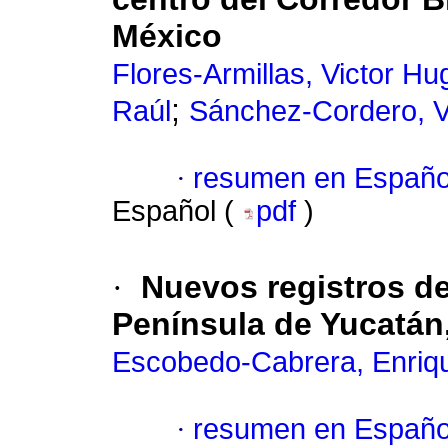
México
Flores-Armillas, Victor Hu
;
Raúl
Sánchez-Cordero, V
·
resumen en Españo
Español (
pdf
)
·
Nuevos registros d
Península de
Yucatán
Escobedo-Cabrera, Enriq
·
resumen en Españo