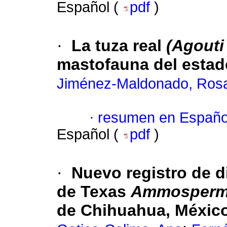
Español (
pdf
)
·
La tuza real
(Agouti
mastofauna del estad
Jiménez-Maldonado, Rosa
·
resumen en Españo
Español (
pdf
)
·
Nuevo registro de di
de Texas
Ammospermo
de Chihuahua, Méxic