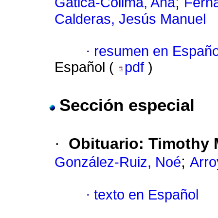
;
Gatica-Colima, Ana
Fern
Calderas, Jesús Manuel
·
resumen en Españo
Español (
pdf
)
Sección especial
·
Obituario
:
Timothy 
;
González-Ruiz, Noé
Arro
·
texto en Español