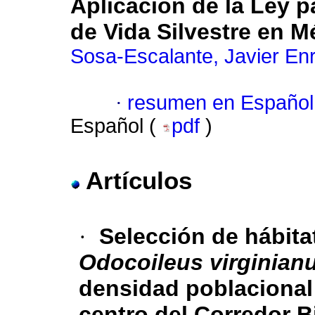
Aplicación de la Ley p
de Vida Silvestre en M
Sosa-Escalante, Javier En
·
resumen en Español
Español (
pdf
)
Artículos
·
Selección de hábita
Odocoileus virginian
densidad poblacional 
centro del Corredor B