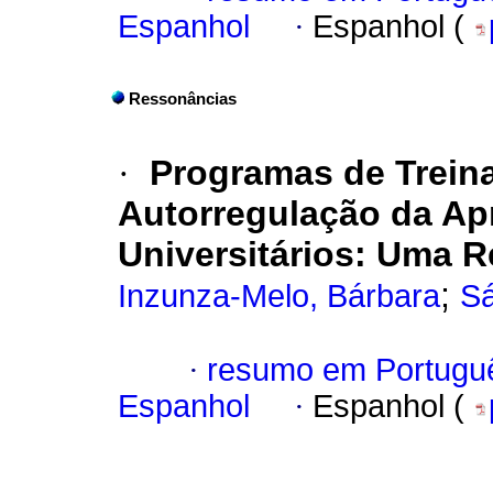
Espanhol
·
Espanhol (
Ressonâncias
·
Programas de Trein
Autorregulação da A
Universitários: Uma R
;
Inzunza-Melo, Bárbara
Sá
·
resumo em Portugu
Espanhol
·
Espanhol (