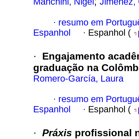
;
Manchini, Nigel
Jiménez, 
·
resumo em Portugu
Espanhol
·
Espanhol (
·
Engajamento acadêm
graduação na Colômb
Romero-García, Laura
·
resumo em Portugu
Espanhol
·
Espanhol (
·
Práxis
profissional 