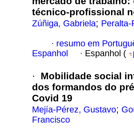
mercado de trabalho: 
técnico-profissional n
;
Zúñiga, Gabriela
Peralta-
·
resumo em Portugu
Espanhol
·
Espanhol (
·
Mobilidade social i
dos formandos do pré
Covid 19
;
Mejía-Pérez, Gustavo
Go
Francisco