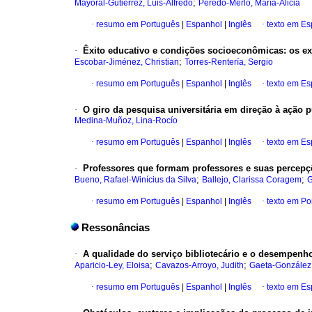
;
Mayoral-Gutiérrez, Luis-Alfredo
Peredo-Merlo, María-Alicia
·
resumo em Português
|
Espanhol
|
Inglês
·
texto em E
·
Êxito educativo e condições socioeconômicas: os ex
;
Escobar-Jiménez, Christian
Torres-Rentería, Sergio
·
resumo em Português
|
Espanhol
|
Inglês
·
texto em E
·
O giro da pesquisa universitária em direção à ação
Medina-Muñoz, Lina-Rocío
·
resumo em Português
|
Espanhol
|
Inglês
·
texto em E
·
Professores que formam professores e suas percepçõ
;
;
Bueno, Rafael-Winícius da Silva
Ballejo, Clarissa Coragem
G
·
resumo em Português
|
Espanhol
|
Inglês
·
texto em Po
Ressonâncias
·
A qualidade do serviço bibliotecário e o desempenh
;
;
Aparicio-Ley, Eloisa
Cavazos-Arroyo, Judith
Gaeta-González,
·
resumo em Português
|
Espanhol
|
Inglês
·
texto em E