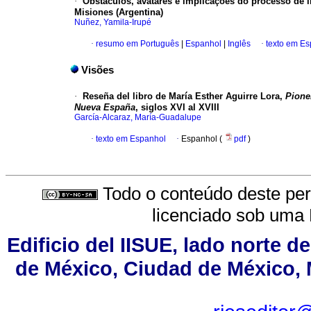
·
Obstáculos, avatares e implicações do processo de
Misiones (Argentina)
Nuñez, Yamila-Irupé
·
resumo em Português
|
Espanhol
|
Inglês
·
texto em E
Visões
·
Reseña del libro de María Esther Aguirre Lora,
Pioner
Nueva España
, siglos XVI al XVIII
García-Alcaraz, María-Guadalupe
·
texto em Espanhol
·
Espanhol (
pdf
)
Todo o conteúdo deste peri
licenciado sob uma
Edificio del IISUE, lado norte d
de México, Ciudad de México, M