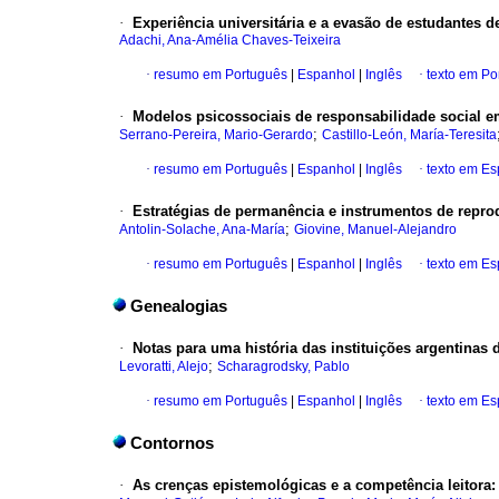
·
Experiência universitária e a evasão de estudantes 
Adachi, Ana-Amélia Chaves-Teixeira
·
resumo em Português
|
Espanhol
|
Inglês
·
texto em Po
·
Modelos psicossociais de responsabilidade social em
;
Serrano-Pereira, Mario-Gerardo
Castillo-León, María-Teresita
·
resumo em Português
|
Espanhol
|
Inglês
·
texto em E
·
Estratégias de permanência e instrumentos de repro
;
Antolin-Solache, Ana-María
Giovine, Manuel-Alejandro
·
resumo em Português
|
Espanhol
|
Inglês
·
texto em E
Genealogias
·
Notas para uma história das instituições argentina
;
Levoratti, Alejo
Scharagrodsky, Pablo
·
resumo em Português
|
Espanhol
|
Inglês
·
texto em E
Contornos
·
As crenças epistemológicas e a competência leitora: i