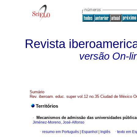
Revista iberoameric
versão On-li
Sumário
Rev. iberoam. educ. super vol.12 no.35 Ciudad de México O
Territórios
·
Mecanismos de admissão das universidades públicas
Jiménez-Moreno, José-Alfonso
·
resumo em Português
|
Espanhol
|
Inglês
·
texto em E