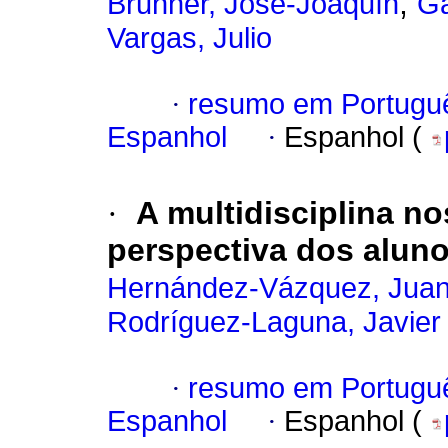
;
Brunner, José-Joaquín
Ga
Vargas, Julio
·
resumo em Portugu
Espanhol
·
Espanhol (
·
A multidisciplina no
perspectiva dos alun
Hernández-Vázquez, Jua
Rodríguez-Laguna, Javier
·
resumo em Portugu
Espanhol
·
Espanhol (