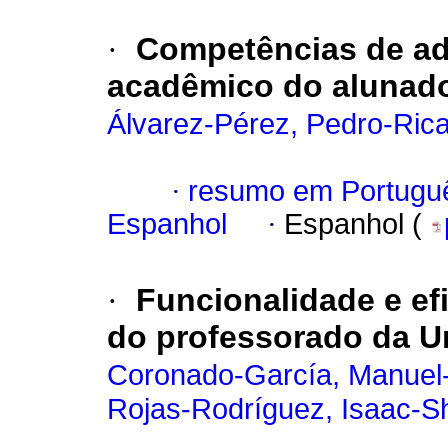
·
Competências de ada
acadêmico do alunado
Álvarez-Pérez, Pedro-Ric
·
resumo em Portugu
Espanhol
·
Espanhol (
·
Funcionalidade e ef
do professorado da U
Coronado-García, Manuel-
Rojas-Rodríguez, Isaac-S