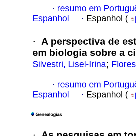
·
resumo em Portugu
Espanhol
·
Espanhol (
·
A perspectiva de es
em biologia sobre a c
;
Silvestri, Lisel-Irina
Flores
·
resumo em Portugu
Espanhol
·
Espanhol (
Genealogias
·
As pesquisas em tor