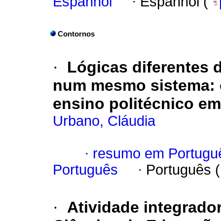
Espanhol
·
Espanhol (
Contornos
·
Lógicas diferentes d
num mesmo sistema: os
ensino politécnico em
Urbano, Cláudia
·
resumo em Portugu
Português
·
Português 
·
Atividade integrado