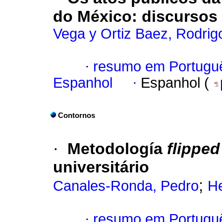
do México: discursos
Vega y Ortiz Baez, Rodrig
·
resumo em Portugu
Espanhol
·
Espanhol (
Contornos
·
Metodología
flippe
universitário
;
Canales-Ronda, Pedro
H
·
resumo em Portugu