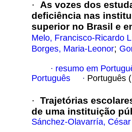
·
As vozes dos estuda
deficiência nas instit
superior no Brasil e e
Melo, Francisco-Ricardo Li
;
Borges, Maria-Leonor
Gon
·
resumo em Portugu
Português
·
Português 
·
Trajetórias escolare
de uma instituição pú
Sánchez-Olavarría, César