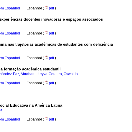
 em Espanhol
·
Espanhol (
pdf
)
 experiências docentes inovadoras e espaços associados
 em Espanhol
·
Espanhol (
pdf
)
stima nas trajetórias académicas de estudantes com deficiência
 em Espanhol
·
Espanhol (
pdf
)
na formação acadêmica estudantil
;
nández-Paz, Abraham
Leyva-Cordero, Oswaldo
 em Espanhol
·
Espanhol (
pdf
)
ocial Educativa na América Latina
ia
 em Espanhol
·
Espanhol (
pdf
)