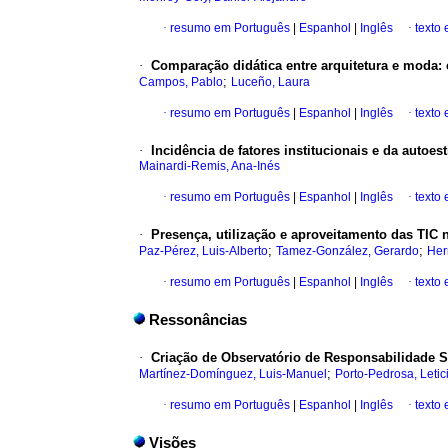
·
resumo em Português
|
Espanhol
|
Inglês
·
texto
·
Comparação didática entre arquitetura e moda:
;
Campos, Pablo
Luceño, Laura
·
resumo em Português
|
Espanhol
|
Inglês
·
texto
·
Incidência de fatores institucionais e da autoe
Mainardi-Remis, Ana-Inés
·
resumo em Português
|
Espanhol
|
Inglês
·
texto
·
Presença, utilização e aproveitamento das TIC 
;
;
Paz-Pérez, Luis-Alberto
Tamez-González, Gerardo
Her
·
resumo em Português
|
Espanhol
|
Inglês
·
texto
Ressonâncias
·
Criação de Observatório de Responsabilidade S
;
Martínez-Domínguez, Luis-Manuel
Porto-Pedrosa, Letic
·
resumo em Português
|
Espanhol
|
Inglês
·
texto
Visões