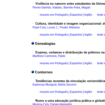
·
Violência no namoro entre estudantes da Univ
;
Flores-Garrido, Natalia
Barreto-Ávila, Magali
·
resumo em Português
|
Espanhol
|
Inglês
·
texto
·
Cultura, identidade e imagem organizacional: 
;
Pujol-Cols, Lucas J.
Foutel, Mariana
·
resumo em Português
|
Espanhol
|
Inglês
·
texto
Genealogias
·
Exames, certames e distribuição de prêmios na
Martínez-Carmona, Pablo
·
resumo em Português
|
Espanhol
|
Inglês
·
texto
Contornos
·
Tendências recentes da vinculação universitári
Espinosa-Munguía, María-Socorro
·
resumo em Português
|
Espanhol
|
Inglês
·
texto
·
Rumo a uma educação jurídica prática e global
Monroy-Cely, Daniel-Alejandro