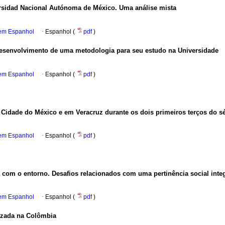
ersidad Nacional Autónoma de México. Uma análise mista
 em Espanhol
·
Espanhol (
pdf
)
desenvolvimento de uma metodologia para seu estudo na Universidade
 em Espanhol
·
Espanhol (
pdf
)
 Cidade do México e em Veracruz durante os dois primeiros terços do s
 em Espanhol
·
Espanhol (
pdf
)
a com o entorno. Desafios relacionados com uma pertinência social integ
 em Espanhol
·
Espanhol (
pdf
)
izada na Colômbia