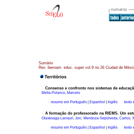
Sumário
Rev. iberoam. educ. super vol.9 no.26 Ciudad de Méxi
Territórios
·
Consenso e confronto nos sistemas de educaçã
Mella-Polanco, Marcelo
·
resumo em Português
|
Espanhol
|
Inglês
·
texto
·
A formação do professorado na RIEMS. Um estu
;
;
Olaskoaga-Larrauri, Jon
Mendoza-Sepúlveda, Carlos
·
resumo em Português
|
Espanhol
|
Inglês
·
texto