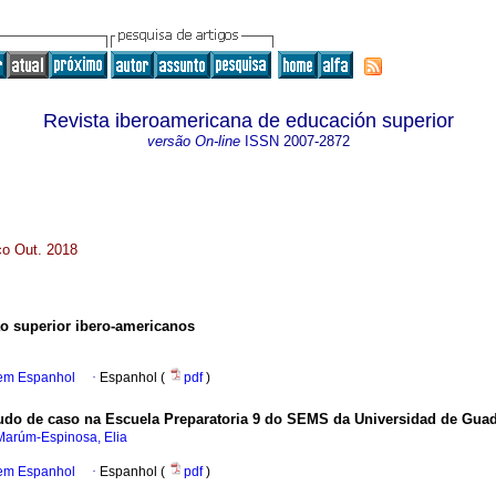
Revista iberoamericana de educación superior
versão On-line
ISSN
2007-2872
co Out. 2018
o superior ibero-americanos
 em Espanhol
·
Espanhol (
pdf
)
do de caso na Escuela Preparatoria 9 do SEMS da Universidad de Guad
Marúm-Espinosa, Elia
 em Espanhol
·
Espanhol (
pdf
)