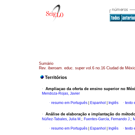
Sumário
Rev. iberoam. educ. super vol.6 no.16 Ciudad de Méxi
Territórios
·
Ampliaçao da oferta de ensino superior no Méxi
Mendoza-Rojas, Javier
·
resumo em Português
|
Espanhol
|
Inglês
·
texto
·
Análise de elaboração e implantação do método
;
;
Núñez-Tabales, Julia M.
Fuentes-García, Fernando J.
M
·
resumo em Português
|
Espanhol
|
Inglês
·
texto