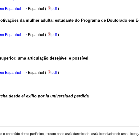
 em Espanhol
·
Espanhol (
pdf
)
motivações da mulher adulta
:
estudante do Programa de Doutorado em 
 em Espanhol
·
Espanhol (
pdf
)
superior
:
uma articulação desejável e possível
 em Espanhol
·
Espanhol (
pdf
)
ucha desde el exilio por la universidad perdida
o o conteúdo deste periódico, exceto onde está identificado, está licenciado sob uma
Licenç