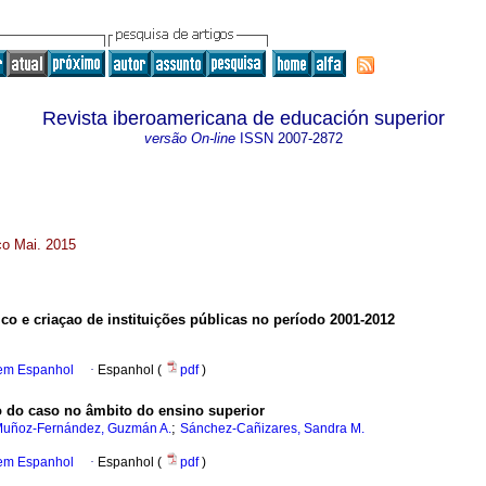
Revista iberoamericana de educación superior
versão On-line
ISSN
2007-2872
co Mai. 2015
co e criaçao de instituições públicas no período 2001-2012
 em Espanhol
·
Espanhol (
pdf
)
 do caso no âmbito do ensino superior
;
uñoz-Fernández, Guzmán A.
Sánchez-Cañizares, Sandra M.
 em Espanhol
·
Espanhol (
pdf
)