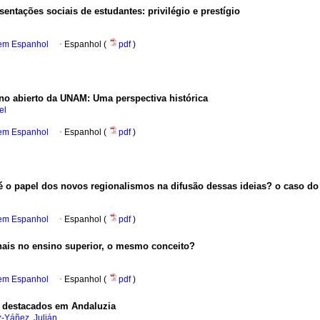
esentações sociais de estudantes
:
privilégio e prestígio
 em Espanhol
·
Espanhol (
pdf
)
ino abierto da UNAM
:
Uma perspectiva histórica
el
 em Espanhol
·
Espanhol (
pdf
)
é o papel dos novos regionalismos na difusão dessas ideias? o caso 
 em Espanhol
·
Espanhol (
pdf
)
nais no ensino superior, o mesmo conceito?
 em Espanhol
·
Espanhol (
pdf
)
sa destacados em Andaluzia
-Yáñez, Julián