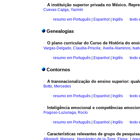
·
A instituição superior privada no México. Repr
Cuevas Cajiga, Yazmín
·
resumo em Português
|
Espanhol
|
Inglês
·
texto
Genealogias
·
O plano curricular do Curso de História do ens
;
Vargas-Delgado, Claudia-Priscila
Avella-Alaminos, Isab
·
resumo em Português
|
Espanhol
|
Inglês
·
texto
Contornos
·
A transnacionalização do ensino superior
:
qual
Botto, Mercedes
·
resumo em Português
|
Espanhol
|
Inglês
·
texto
·
Inteligência emocional e competências emocio
Fragoso-Luzuriaga, Rocío
·
resumo em Português
|
Espanhol
|
Inglês
·
texto
·
Características relevantes de grups de pesqui
;
;
Altopiedi, Mariana
Hernández-de la-Torre, Elena
López