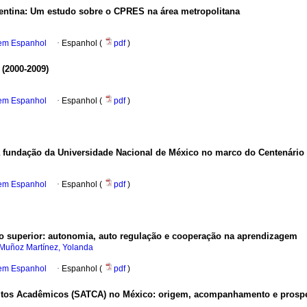
entina
:
Um estudo sobre o CPRES na área metropolitana
 em Espanhol
·
Espanhol (
pdf
)
(2000-2009)
 em Espanhol
·
Espanhol (
pdf
)
, a fundação da Universidade Nacional de México no marco do Centenário
 em Espanhol
·
Espanhol (
pdf
)
o superior
:
autonomia, auto regulação e cooperação na aprendizagem
Muñoz Martínez, Yolanda
 em Espanhol
·
Espanhol (
pdf
)
ditos Acadêmicos (SATCA) no México
:
origem, acompanhamento e prospe