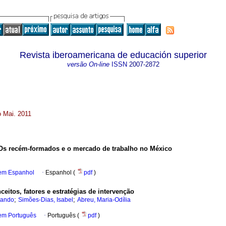
Revista iberoamericana de educación superior
versão On-line
ISSN
2007-2872
o Mai. 2011
Os recém-formados e o mercado de trabalho no México
 em Espanhol
·
Espanhol (
pdf
)
ceitos, fatores e estratégias de intervenção
;
;
nando
Simões-Dias, Isabel
Abreu, Maria-Odília
 em Português
·
Português (
pdf
)