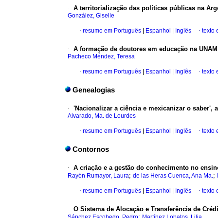
·
A territorialização das políticas públicas na Arg
González, Giselle
·
resumo em Português
|
Espanhol
|
Inglês
·
texto
·
A formação de doutores em educação na UNAM 
Pacheco Méndez, Teresa
·
resumo em Português
|
Espanhol
|
Inglês
·
texto
Genealogias
·
'Nacionalizar a ciência e mexicanizar o saber'
Alvarado, Ma. de Lourdes
·
resumo em Português
|
Espanhol
|
Inglês
·
texto
Contornos
·
A criação e a gestão do conhecimento no ensin
;
;
Rayón Rumayor, Laura
de las Heras Cuenca, Ana Ma.
·
resumo em Português
|
Espanhol
|
Inglês
·
texto
·
O Sistema de Alocação e Transferência de Cré
;
Sánchez Escobedo, Pedro
Martínez Lobatos, Lilia