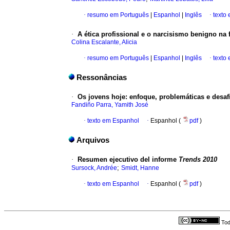
·
resumo em Português
|
Espanhol
|
Inglês
·
texto
·
A ética profissional e o narcisismo benigno n
Colina Escalante, Alicia
·
resumo em Português
|
Espanhol
|
Inglês
·
texto
Ressonâncias
·
Os jovens hoje
:
enfoque, problemáticas e desaf
Fandiño Parra, Yamith José
·
texto em Espanhol
·
Espanhol (
pdf
)
Arquivos
·
Resumen ejecutivo del informe
Trends 2010
;
Sursock, Andrée
Smidt, Hanne
·
texto em Espanhol
·
Espanhol (
pdf
)
Tod