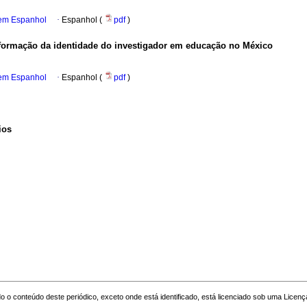
 em Espanhol
·
Espanhol (
pdf
)
a formação da identidade do investigador em educação no México
 em Espanhol
·
Espanhol (
pdf
)
ios
o o conteúdo deste periódico, exceto onde está identificado, está licenciado sob uma
Licenç