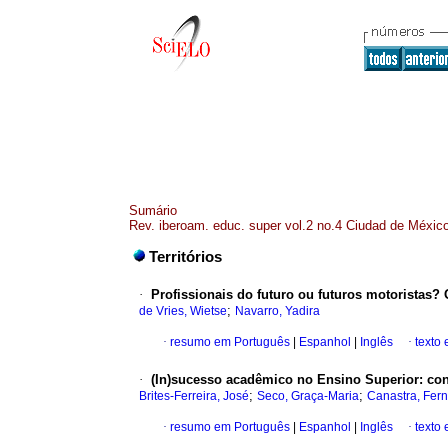
Sumário
Rev. iberoam. educ. super vol.2 no.4 Ciudad de Méxic
Territórios
·
Profissionais do futuro ou futuros motoristas?
;
de Vries, Wietse
Navarro, Yadira
·
resumo em Português
|
Espanhol
|
Inglês
·
texto
·
(In)sucesso acadêmico no Ensino Superior
:
con
;
;
Brites-Ferreira, José
Seco, Graça-Maria
Canastra, Fer
·
resumo em Português
|
Espanhol
|
Inglês
·
texto