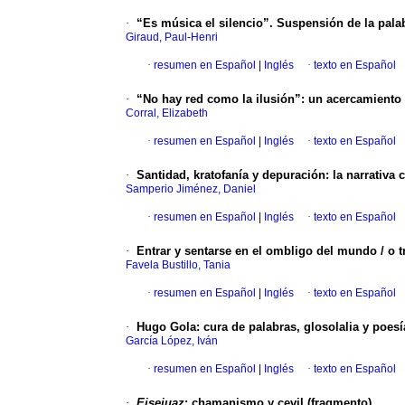
·
“Es música el silencio”. Suspensión de la pala
Giraud, Paul-Henri
·
resumen en Español
|
Inglés
·
texto en Español
·
“No hay red como la ilusión”: un acercamiento a
Corral, Elizabeth
·
resumen en Español
|
Inglés
·
texto en Español
·
Santidad, kratofanía y depuración: la narrativa
Samperio Jiménez, Daniel
·
resumen en Español
|
Inglés
·
texto en Español
·
Entrar y sentarse en el ombligo del mundo / o t
Favela Bustillo, Tania
·
resumen en Español
|
Inglés
·
texto en Español
·
Hugo Gola: cura de palabras, glosolalia y poesí
García López, Iván
·
resumen en Español
|
Inglés
·
texto en Español
·
Eisejuaz
: chamanismo y cevil (fragmento)