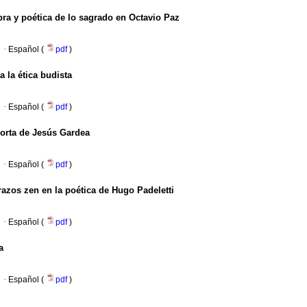
bra y poética de lo sagrado en Octavio Paz
·
Español (
pdf
)
 la ética budista
·
Español (
pdf
)
 corta de Jesús Gardea
·
Español (
pdf
)
razos zen en la poética de Hugo Padeletti
·
Español (
pdf
)
a
·
Español (
pdf
)