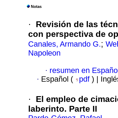
Notas
·
Revisión de las téc
con perspectiva de op
;
Canales, Armando G.
Weh
Napoleon
·
resumen en Españo
·
Español (
pdf
) | Ingl
·
El empleo de cimaci
laberinto. Parte II