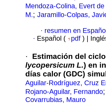
Mendoza-Colina, Evert de
;
M.
Jaramillo-Colpas, Javi
·
resumen en Españo
·
Español (
pdf
) | Ingl
·
Estimación del ciclo
lycopersicum L.
) en 
días calor (GDC) sim
Aguilar-Rodríguez, Cruz E
Rojano-Aguilar, Fernando
Covarrubias, Mauro