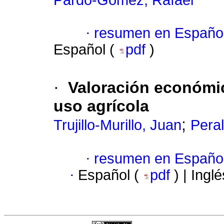
Pardo-Gómez, Rafael
·
resumen en Españo
Español (
pdf
)
·
Valoración económic
uso agrícola
;
Trujillo-Murillo, Juan
Peral
·
resumen en Españo
·
Español (
pdf
) | Ingl