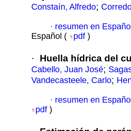
;
Constaín, Alfredo
Corredo
·
resumen en Españo
Español (
pdf
)
·
Huella hídrica del c
;
Cabello, Juan José
Sagas
;
Vandecasteele, Carlo
Hen
·
resumen en Españo
pdf
)