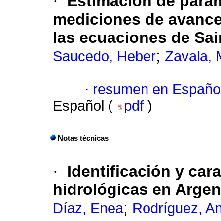
·
Estimación de paráme
mediciones de avance
las ecuaciones de Sai
;
Saucedo, Heber
Zavala, 
·
resumen en Españo
Español (
pdf
)
Notas técnicas
·
Identificación y car
hidrológicas en Argen
;
Díaz, Enea
Rodríguez, A