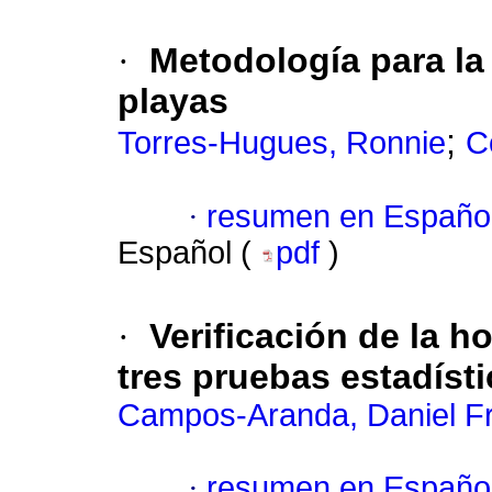
·
Metodología para la 
playas
;
Torres-Hugues, Ronnie
C
·
resumen en Españo
Español (
pdf
)
·
Verificación de la 
tres pruebas estadíst
Campos-Aranda, Daniel F
·
resumen en Españo