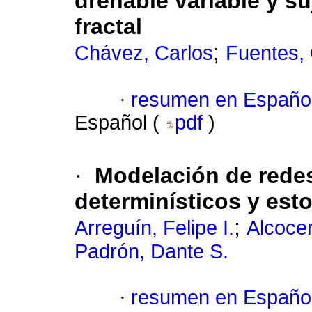
drenable variable y s
fractal
;
Chávez, Carlos
Fuentes, 
·
resumen en Españo
Español (
pdf
)
·
Modelación de rede
determinísticos y est
;
Arreguín, Felipe I.
Alcoce
Padrón, Dante S.
·
resumen en Españo