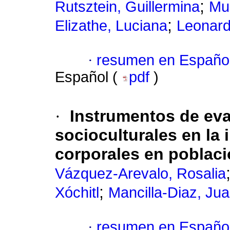
;
Rutsztein, Guillermina
Mu
;
Elizathe, Luciana
Leonard
·
resumen en Españo
Español (
pdf
)
·
Instrumentos de eva
socioculturales en la 
corporales en poblac
Vázquez-Arevalo, Rosalia
;
Xóchitl
Mancilla-Diaz, Ju
·
resumen en Españo