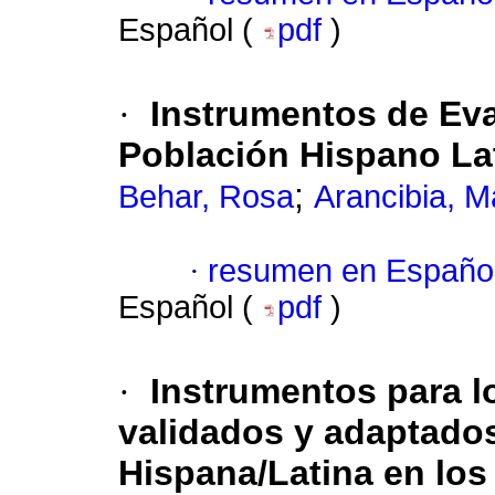
Español (
pdf
)
·
Instrumentos de Eva
Población Hispano Lat
;
Behar, Rosa
Arancibia, M
·
resumen en Españo
Español (
pdf
)
·
Instrumentos para l
validados y adaptados
Hispana/Latina en lo