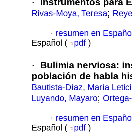
·
Instrumentos para E
;
Rivas-Moya, Teresa
Reye
·
resumen en Españo
Español (
pdf
)
·
Bulimia nerviosa: i
población de habla h
Bautista-Díaz, María Letic
;
Luyando, Mayaro
Ortega
·
resumen en Españo
Español (
pdf
)