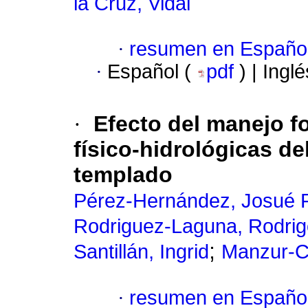
la Cruz, Vidal
·
resumen en Españo
·
Español (
pdf
) | Ingl
·
Efecto del manejo fo
físico-hidrológicas d
templado
Pérez-Hernández, Josué 
Rodriguez-Laguna, Rodrig
;
Santillán, Ingrid
Manzur-C
·
resumen en Españo