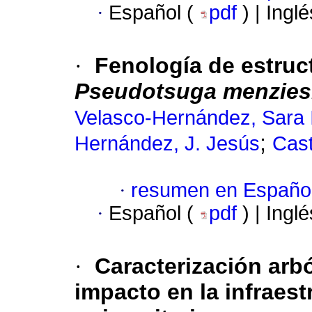
·
Español (
pdf
) | Ingl
·
Fenología de estruc
Pseudotsuga menziesi
Velasco-Hernández, Sara 
;
Hernández, J. Jesús
Cast
·
resumen en Españo
·
Español (
pdf
) | Ingl
·
Caracterización arb
impacto en la infraes