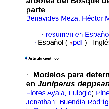
arbórea del Bosque de
parte
Benavides Meza, Héctor M
·
resumen en Españo
·
Español (
pdf
) | Ingl
Artículo científico
·
Modelos para determ
en
Juniperus deppea
;
Flores Ayala, Eulogio
Pin
;
Jonathan
Buendía Rodríg