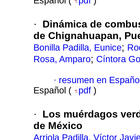
Español (
pdf
)
·
Dinámica de combust
de Chignahuapan, Pu
;
Bonilla Padilla, Eunice
Rod
;
Rosa, Amparo
Cíntora Go
·
resumen en Españo
Español (
pdf
)
·
Los muérdagos verd
de México
Arriola Padilla, Víctor Javi