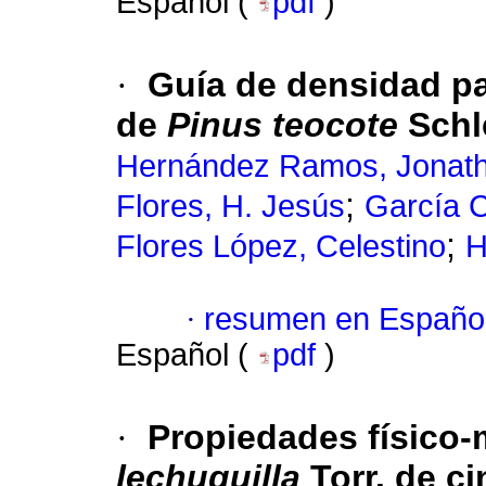
Español (
pdf
)
·
Guía de densidad p
de
Pinus teocote
Schl
Hernández Ramos, Jonat
;
Flores, H. Jesús
García C
;
Flores López, Celestino
H
·
resumen en Españo
Español (
pdf
)
·
Propiedades físico-
lechuguilla
Torr. de c