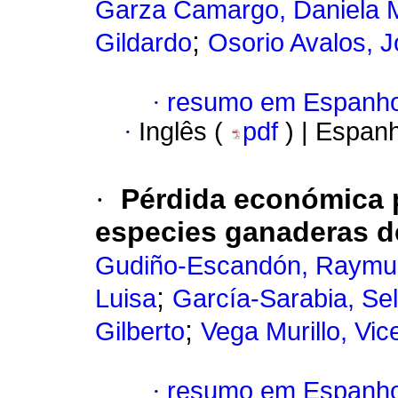
Garza Camargo, Daniela M
;
Gildardo
Osorio Avalos, J
·
resumo em Espanho
·
Inglês (
pdf
) | Espan
·
Pérdida económica p
especies ganaderas d
Gudiño-Escandón, Raymu
;
Luisa
García-Sarabia, Sel
;
Gilberto
Vega Murillo, Vic
·
resumo em Espanho