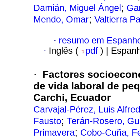
;
Damián, Miguel Ángel
Gar
;
Mendo, Omar
Valtierra 
·
resumo em Espanho
·
Inglês (
pdf
) | Espan
·
Factores socioeconó
de vida laboral de pe
Carchi, Ecuador
Carvajal-Pérez, Luis Alfre
;
Fausto
Terán-Rosero, Gu
;
Primavera
Cobo-Cuña, Fe