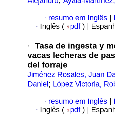
;
Alejandro
Ayala-Martínez,
·
resumo em Inglês
|
·
Inglês (
pdf
) | Espan
·
Tasa de ingesta y 
vacas lecheras de pas
del forraje
Jiménez Rosales, Juan Da
;
Daniel
López Victoria, Ro
·
resumo em Inglês
|
·
Inglês (
pdf
) | Espan