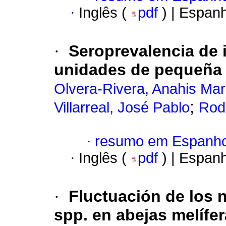
·
Inglês (
pdf
) | Espan
·
Seroprevalencia de 
unidades de pequeña 
Olvera-Rivera, Anahis Mar
;
Villarreal, José Pablo
Rodr
·
resumo em Espanho
·
Inglês (
pdf
) | Espan
·
Fluctuación de los 
spp. en abejas melífe