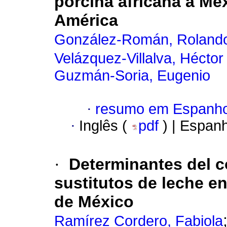
porcina africana a M
América
González-Román, Rolando
Velázquez-Villalva, Hécto
Guzmán-Soria, Eugenio
·
resumo em Espanho
·
Inglês (
pdf
) | Espan
·
Determinantes del 
sustitutos de leche e
de México
Ramírez Cordero, Fabiola