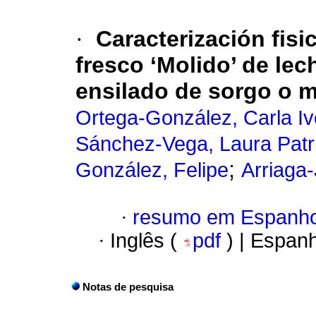
·
Caracterización fis
fresco ‘Molido’ de le
ensilado de sorgo o m
Ortega-González, Carla I
Sánchez-Vega, Laura Patr
;
González, Felipe
Arriaga
·
resumo em Espanho
·
Inglês (
pdf
) | Espan
Notas de pesquisa