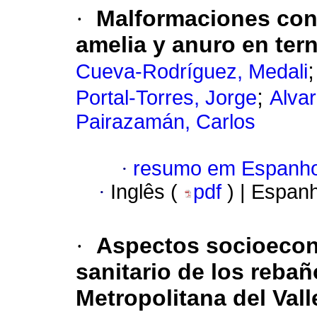
·
Malformaciones con
amelia y anuro en ter
Cueva-Rodríguez, Medali
;
Portal-Torres, Jorge
Alva
Pairazamán, Carlos
·
resumo em Espanho
·
Inglês (
pdf
) | Espan
·
Aspectos socioecon
sanitario de los reba
Metropolitana del Vall