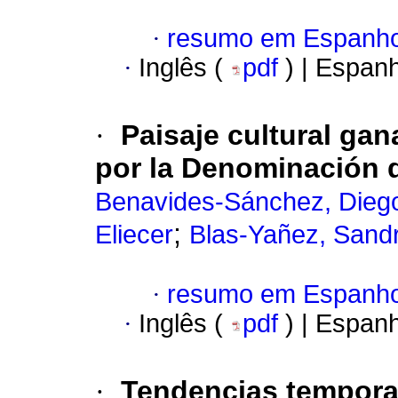
·
resumo em Espanho
·
Inglês (
pdf
) | Espan
·
Paisaje cultural gan
por la Denominación 
Benavides-Sánchez, Diego
;
Eliecer
Blas-Yañez, Sand
·
resumo em Espanho
·
Inglês (
pdf
) | Espan
·
Tendencias temporal