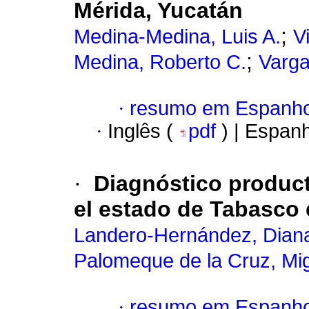
Mérida, Yucatán
;
Medina-Medina, Luis A.
V
;
Medina, Roberto C.
Varga
·
resumo em Espanho
·
Inglês (
pdf
) | Espan
·
Diagnóstico producti
el estado de Tabasco 
Landero-Hernández, Dian
Palomeque de la Cruz, Mi
·
resumo em Espanho