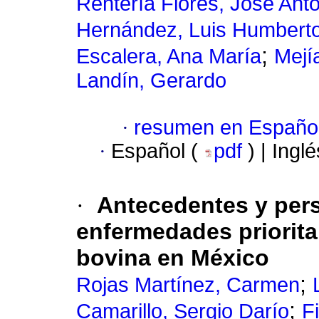
Rentería Flores, José Ant
Hernández, Luis Humbert
;
Escalera, Ana María
Mejí
Landín, Gerardo
·
resumen en Españo
·
Español (
pdf
) | Ingl
·
Antecedentes y per
enfermedades priorita
bovina en México
;
Rojas Martínez, Carmen
;
Camarillo, Sergio Darío
F