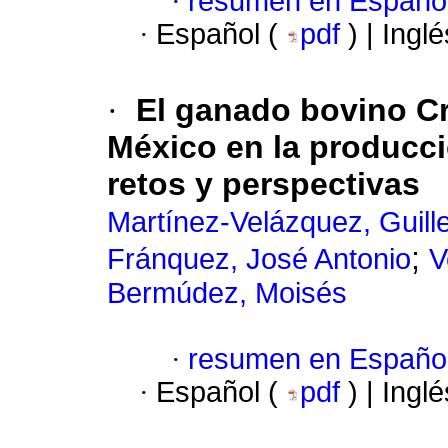
·
resumen en Españo
·
Español (
pdf
) | Ingl
·
El ganado bovino Cr
México en la producci
retos y perspectivas
Martínez-Velázquez, Guill
;
Fránquez, José Antonio
V
Bermúdez, Moisés
·
resumen en Españo
·
Español (
pdf
) | Ingl