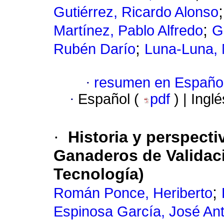
Gutiérrez, Ricardo Alonso
;
Martínez, Pablo Alfredo
G
;
Rubén Darío
Luna-Luna, 
·
resumen en Españo
·
Español (
pdf
) | Ingl
·
Historia y perspec
Ganaderos de Validaci
Tecnología)
;
Román Ponce, Heriberto
Espinosa García, José An