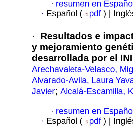
·
resumen en Españo
·
Español (
pdf
) | Ingl
·
Resultados e impact
y mejoramiento genéti
desarrollada por el I
Arechavaleta-Velasco, Mig
Alvarado-Avila, Laura Yava
;
Javier
Alcalá-Escamilla, Ka
·
resumen en Españo
·
Español (
pdf
) | Ingl