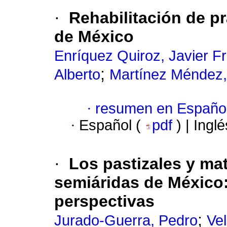
·
Rehabilitación de p
de México
Enríquez Quiroz, Javier F
;
Alberto
Martínez Méndez,
·
resumen en Españo
·
Español (
pdf
) | Ingl
·
Los pastizales y mat
semiáridas de México:
perspectivas
;
Jurado-Guerra, Pedro
Ve