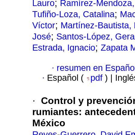
;
Lauro
Ramírez-Mendoza,
;
Tufiño-Loza, Catalina
Mac
;
Víctor
Martínez-Bautista,
;
José
Santos-López, Gera
;
Estrada, Ignacio
Zapata 
·
resumen en Españo
·
Español (
pdf
) | Ingl
·
Control y prevenci
rumiantes: antecedent
México
Reyes-Guerrero, David E