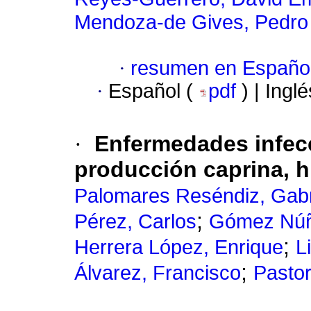
Mendoza-de Gives, Pedro
·
resumen en Españo
·
Español (
pdf
) | Ingl
·
Enfermedades infecc
producción caprina, hi
Palomares Reséndiz, Gabr
;
Pérez, Carlos
Gómez Núñ
;
Herrera López, Enrique
L
;
Álvarez, Francisco
Pastor