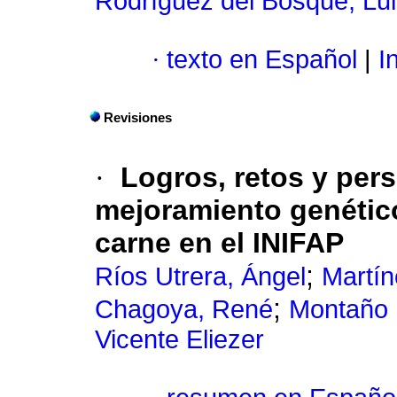
Rodríguez del Bosque, Lui
·
texto en Español
|
In
Revisiones
·
Logros, retos y pers
mejoramiento genétic
carne en el INIFAP
;
Ríos Utrera, Ángel
Martín
;
Chagoya, René
Montaño 
Vicente Eliezer