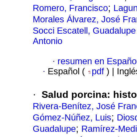
;
Romero, Francisco
Lagun
Morales Álvarez, José Fra
Socci Escatell, Guadalupe
Antonio
·
resumen en Españo
·
Español (
pdf
) | Ingl
·
Salud porcina: histo
Rivera-Benítez, José Fran
;
Gómez-Núñez, Luis
Dios
;
Guadalupe
Ramírez-Medin