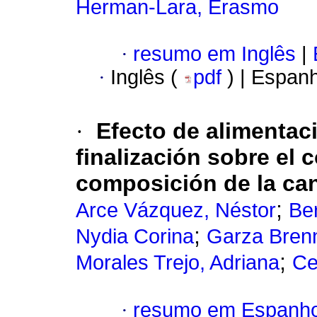
Herman-Lara, Erasmo
·
resumo em Inglês
|
·
Inglês (
pdf
) | Espan
·
Efecto de alimenta
finalización sobre el
composición de la can
;
Arce Vázquez, Néstor
Be
;
Nydia Corina
Garza Brenn
;
Morales Trejo, Adriana
Ce
·
resumo em Espanho