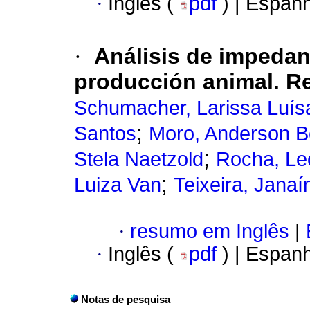
·
Inglês (
pdf
) | Espan
·
Análisis de impedanc
producción animal. R
Schumacher, Larissa Luís
;
Santos
Moro, Anderson Be
;
Stela Naetzold
Rocha, Le
;
Luiza Van
Teixeira, Jana
·
resumo em Inglês
|
·
Inglês (
pdf
) | Espan
Notas de pesquisa