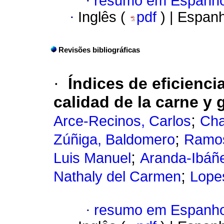
·
resumo em Espanho
·
Inglês (
pdf
) | Espan
Revisões bibliográficas
·
Índices de eficienci
calidad de la carne y
;
Arce-Recinos, Carlos
Cha
;
Zúñiga, Baldomero
Ramos
;
Luis Manuel
Aranda-Ibáñe
;
Nathaly del Carmen
Lope
·
resumo em Espanho