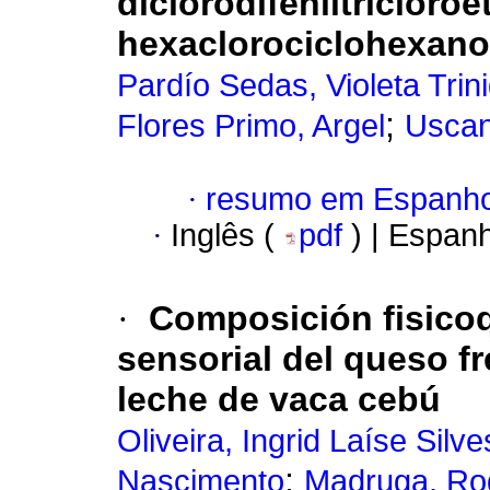
diclorodifeniltricloro
hexaclorociclohexano
Pardío Sedas, Violeta Trin
;
Flores Primo, Argel
Uscan
·
resumo em Espanho
·
Inglês (
pdf
) | Espan
·
Composición fisicoq
sensorial del queso f
leche de vaca cebú
Oliveira, Ingrid Laíse Silve
;
Nascimento
Madruga, Rod