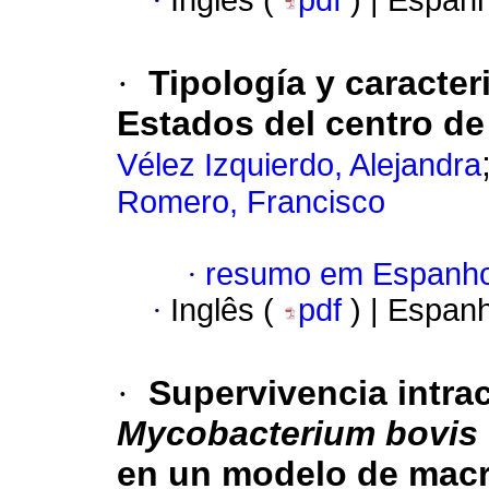
·
Inglês (
pdf
) | Espan
·
Tipología y caracter
Estados del centro d
Vélez Izquierdo, Alejandra
Romero, Francisco
·
resumo em Espanho
·
Inglês (
pdf
) | Espan
·
Supervivencia intra
Mycobacterium bovis
en un modelo de mac