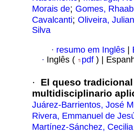
;
Morais de
Gomes, Rhaabe
;
Cavalcanti
Oliveira, Julia
Silva
·
resumo em Inglês
|
·
Inglês (
pdf
) | Espan
·
El queso tradiciona
multidisciplinario apl
Juárez-Barrientos, José 
Rivera, Emmanuel de Jes
Martínez-Sánchez, Cecili