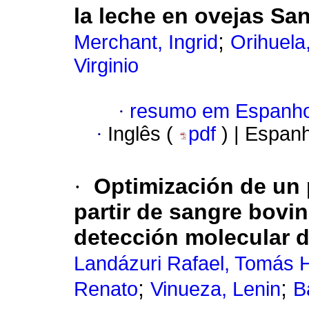
la leche en ovejas San
;
Merchant, Ingrid
Orihuela
Virginio
·
resumo em Espanho
·
Inglês (
pdf
) | Espan
·
Optimización de un 
partir de sangre bovi
detección molecular 
Landázuri Rafael, Tomás 
;
;
Renato
Vinueza, Lenin
B