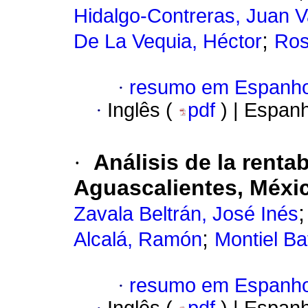
Hidalgo-Contreras, Juan V
;
De La Vequia, Héctor
Ros
·
resumo em Espanho
·
Inglês (
pdf
) | Espan
·
Análisis de la renta
Aguascalientes, Méxi
Zavala Beltrán, José Inés
;
Alcalá, Ramón
Montiel Ba
·
resumo em Espanho