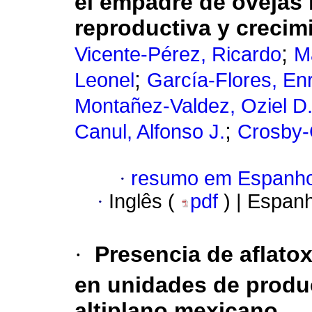
el empadre de ovejas 
reproductiva y crecimi
;
Vicente-Pérez, Ricardo
M
;
Leonel
García-Flores, En
Montañez-Valdez, Oziel D
;
Canul, Alfonso J.
Crosby-
·
resumo em Espanho
·
Inglês (
pdf
) | Espan
·
Presencia de aflato
en unidades de produc
altiplano mexicano