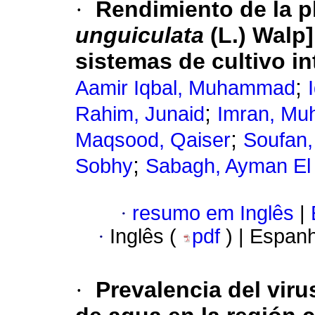
·
Rendimiento de la pla
unguiculata
(L.) Walp]
sistemas de cultivo in
;
Aamir Iqbal, Muhammad
;
Rahim, Junaid
Imran, M
;
Maqsood, Qaiser
Soufan,
;
Sobhy
Sabagh, Ayman El
·
resumo em Inglês
|
·
Inglês (
pdf
) | Espan
·
Prevalencia del viru