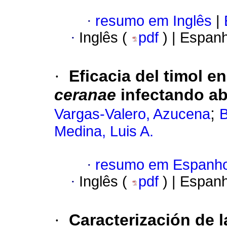
·
resumo em Inglês
|
·
Inglês (
pdf
) | Espan
·
Eficacia del timol e
ceranae
infectando ab
;
Vargas-Valero, Azucena
B
Medina, Luis A.
·
resumo em Espanho
·
Inglês (
pdf
) | Espan
·
Caracterización de l