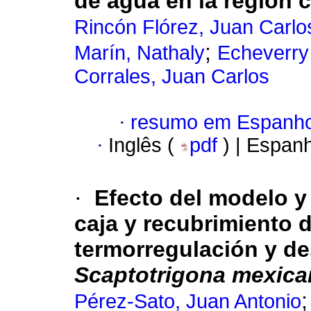
de agua en la región 
Rincón Flórez, Juan Carlo
;
Marín, Nathaly
Echeverry
Corrales, Juan Carlos
·
resumo em Espanho
·
Inglês (
pdf
) | Espan
·
Efecto del modelo y
caja y recubrimiento d
termorregulación y de
Scaptotrigona mexica
Pérez-Sato, Juan Antonio