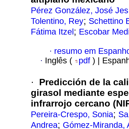
Pérez González, José Je
;
Tolentino, Rey
Schettino 
;
Fátima Itzel
Escobar Medi
·
resumo em Espanho
·
Inglês (
pdf
) | Espan
·
Predicción de la cal
girasol mediante espe
infrarrojo cercano (N
;
Pereira-Crespo, Sonia
Sa
;
Andrea
Gómez-Miranda, 