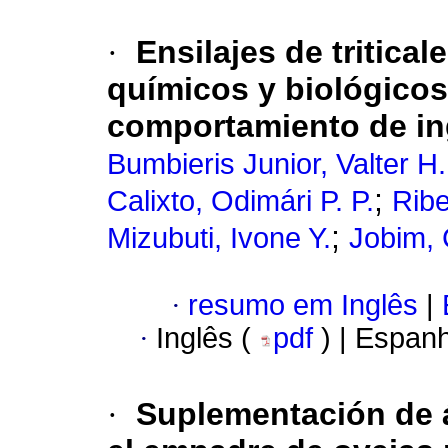
·
Ensilajes de tritica
químicos y biológicos
comportamiento de in
Bumbieris Junior, Valter H.
;
Calixto, Odimári P. P.
Ribe
;
Mizubuti, Ivone Y.
Jobim, 
·
resumo em Inglês
|
·
Inglês (
pdf
) | Espan
·
Suplementación de 