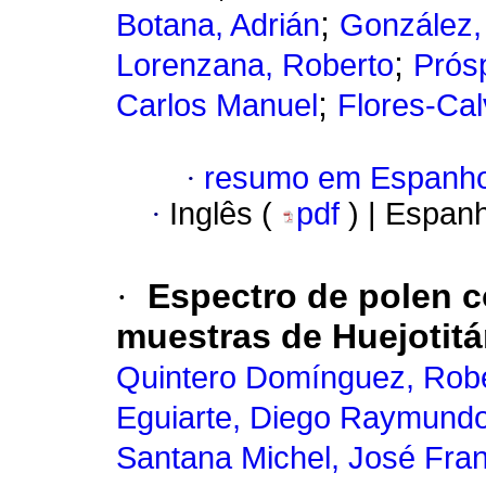
;
Botana, Adrián
González,
;
Lorenzana, Roberto
Prós
;
Carlos Manuel
Flores-Cal
·
resumo em Espanho
·
Inglês (
pdf
) | Espan
·
Espectro de polen c
muestras de Huejotitá
Quintero Domínguez, Rob
Eguiarte, Diego Raymund
Santana Michel, José Fra