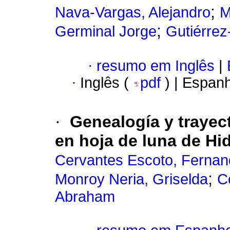
;
Nava-Vargas, Alejandro
M
;
Germinal Jorge
Gutiérrez
·
resumo em Inglês
|
·
Inglês (
pdf
) | Espan
·
Genealogía y trayect
en hoja de luna de Hi
Cervantes Escoto, Ferna
;
Monroy Neria, Griselda
C
Abraham