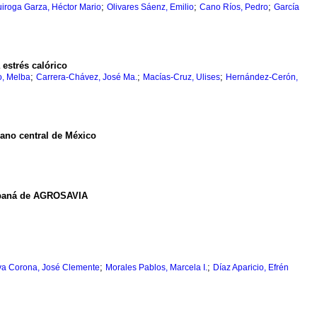
;
;
;
iroga Garza, Héctor Mario
Olivares Sáenz, Emilio
Cano Ríos, Pedro
García
 estrés calórico
;
;
;
, Melba
Carrera-Chávez, José Ma.
Macías-Cruz, Ulises
Hernández-Cerón,
lano central de México
uripaná de AGROSAVIA
;
;
va Corona, José Clemente
Morales Pablos, Marcela I.
Díaz Aparicio, Efrén