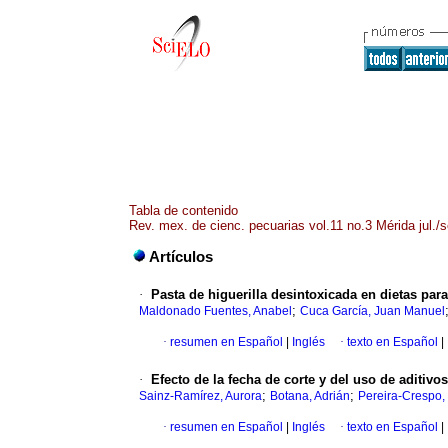
Tabla de contenido
Rev. mex. de cienc. pecuarias vol.11 no.3 Mérida jul./
Artículos
·
Pasta de higuerilla desintoxicada en dietas par
;
Maldonado Fuentes, Anabel
Cuca García, Juan Manuel
·
resumen en Español
|
Inglés
·
texto en Español
|
·
Efecto de la fecha de corte y del uso de aditiv
;
;
Sainz-Ramírez, Aurora
Botana, Adrián
Pereira-Crespo,
·
resumen en Español
|
Inglés
·
texto en Español
|