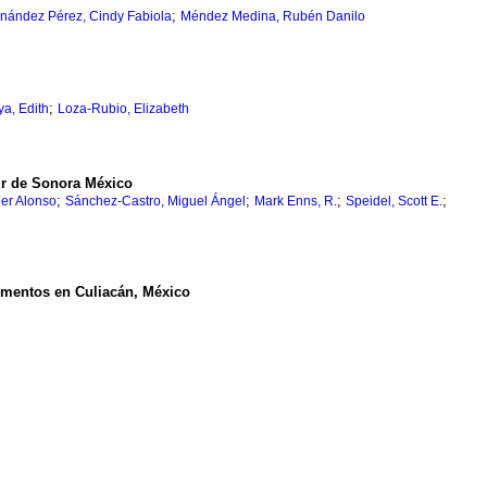
;
nández Pérez, Cindy Fabiola
Méndez Medina, Rubén Danilo
;
a, Edith
Loza-Rubio, Elizabeth
ur de Sonora México
;
;
;
;
er Alonso
Sánchez-Castro, Miguel Ángel
Mark Enns, R.
Speidel, Scott E.
limentos en Culiacán, México