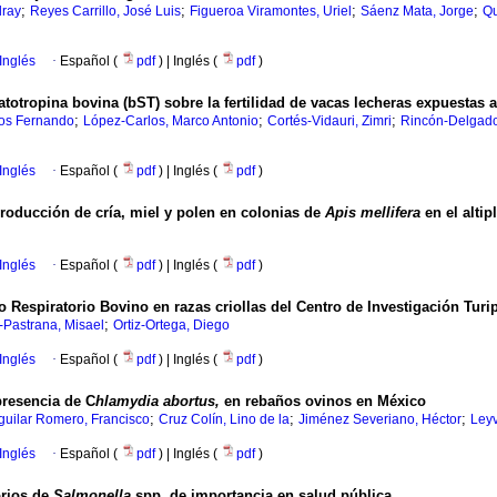
;
;
;
;
dray
Reyes Carrillo, José Luis
Figueroa Viramontes, Uriel
Sáenz Mata, Jorge
Qu
Inglés
·
Español (
pdf
) | Inglés (
pdf
)
totropina bovina (bST) sobre la fertilidad de vacas lecheras expuestas a
;
;
;
los Fernando
López-Carlos, Marco Antonio
Cortés-Vidauri, Zimri
Rincón-Delgado
Inglés
·
Español (
pdf
) | Inglés (
pdf
)
producción de cría, miel y polen en colonias de
Apis mellifera
en el altip
Inglés
·
Español (
pdf
) | Inglés (
pdf
)
o Respiratorio Bovino en razas criollas del Centro de Investigación T
;
-Pastrana, Misael
Ortiz-Ortega, Diego
Inglés
·
Español (
pdf
) | Inglés (
pdf
)
presencia de C
hlamydia abortus,
en rebaños ovinos en México
;
;
;
guilar Romero, Francisco
Cruz Colín, Lino de la
Jiménez Severiano, Héctor
Ley
Inglés
·
Español (
pdf
) | Inglés (
pdf
)
orios de
Salmonella
spp
.
de importancia en salud pública