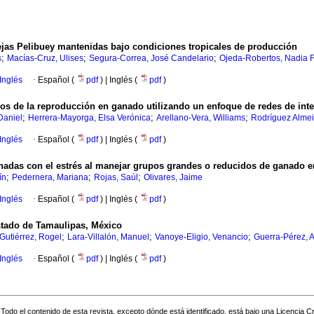
ejas Pelibuey mantenidas bajo condiciones tropicales de producción
;
;
;
s
Macías-Cruz, Ulises
Segura-Correa, José Candelario
Ojeda-Robertos, Nadia F
Inglés
·
Español (
pdf
) | Inglés (
pdf
)
gos de la reproducción en ganado utilizando un enfoque de redes de int
;
;
;
Daniel
Herrera-Mayorga, Elsa Verónica
Arellano-Vera, Williams
Rodríguez Almei
Inglés
·
Español (
pdf
) | Inglés (
pdf
)
nadas con el estrés al manejar grupos grandes o reducidos de ganado 
;
;
;
ín
Pedernera, Mariana
Rojas, Saúl
Olivares, Jaime
Inglés
·
Español (
pdf
) | Inglés (
pdf
)
 estado de Tamaulipas, México
;
;
;
Gutiérrez, Rogel
Lara-Villalón, Manuel
Vanoye-Eligio, Venancio
Guerra-Pérez, 
Inglés
·
Español (
pdf
) | Inglés (
pdf
)
Todo el contenido de esta revista, excepto dónde está identificado, está bajo una
Licencia 