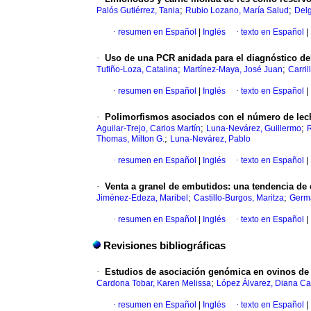
;
;
Palós Gutiérrez, Tania
Rubio Lozano, María Salud
Delg
·
resumen en Español
|
Inglés
·
texto en Español
|
·
Uso de una PCR anidada para el diagnóstico del
;
;
Tufiño-Loza, Catalina
Martínez-Maya, José Juan
Carri
·
resumen en Español
|
Inglés
·
texto en Español
|
·
Polimorfismos asociados con el número de lech
;
;
Aguilar-Trejo, Carlos Martín
Luna-Nevárez, Guillermo
;
Thomas, Milton G.
Luna-Nevárez, Pablo
·
resumen en Español
|
Inglés
·
texto en Español
|
·
Venta a granel de embutidos: una tendencia de 
;
;
Jiménez-Edeza, Maribel
Castillo-Burgos, Maritza
Germá
·
resumen en Español
|
Inglés
·
texto en Español
|
Revisiones bibliográficas
·
Estudios de asociación genómica en ovinos de 
;
Cardona Tobar, Karen Melissa
López Álvarez, Diana Ca
·
resumen en Español
|
Inglés
·
texto en Español
|