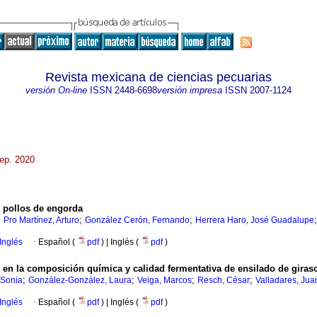
Revista mexicana de ciencias pecuarias
versión On-line
ISSN
2448-6698
versión impresa
ISSN
2007-1124
sep. 2020
a pollos de engorda
;
;
;
Pro Martínez, Arturo
González Cerón, Fernando
Herrera Haro, José Guadalupe
Inglés
·
Español (
pdf
) | Inglés (
pdf
)
os en la composición química y calidad fermentativa de ensilado de giras
;
;
;
;
 Sonia
González-González, Laura
Veiga, Marcos
Resch, César
Valladares, Jua
Inglés
·
Español (
pdf
) | Inglés (
pdf
)