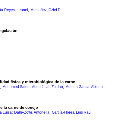
;
o-Reyes, Leonel
Montañez, Oziel D.
ngelación
lidad física y microbiológica de la carne
;
;
Mohamed Salem, Abdelfattah Zeidan
Medina García, Alfredo
e la carne de conejo
;
;
a Luisa
Dalle-Zotte, Antonella
García-Flores, Luis Raúl