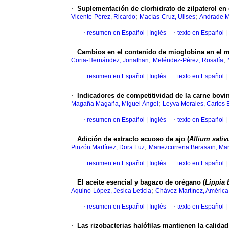
·
Suplementación de clorhidrato de zilpaterol en c
;
;
Vicente-Pérez, Ricardo
Macías-Cruz, Ulises
Andrade M
·
resumen en Español
|
Inglés
·
texto en Español
|
·
Cambios en el contenido de mioglobina en el 
;
;
Coria-Hernández, Jonathan
Meléndez-Pérez, Rosalía
·
resumen en Español
|
Inglés
·
texto en Español
|
·
Indicadores de competitividad de la carne bov
;
Magaña Magaña, Miguel Ángel
Leyva Morales, Carlos 
·
resumen en Español
|
Inglés
·
texto en Español
|
·
Adición de extracto acuoso de ajo (
Allium sati
;
Pinzón Martínez, Dora Luz
Mariezcurrena Berasain, Mar
·
resumen en Español
|
Inglés
·
texto en Español
|
·
El aceite esencial y bagazo de orégano (
Lippia 
;
Aquino-López, Jesica Leticia
Chávez-Martínez, América
·
resumen en Español
|
Inglés
·
texto en Español
|
·
Las rizobacterias halófilas mantienen la calidad