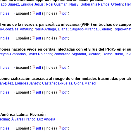
;
;
;
ado Suárez, Enrique Jesús
Rosi Guzmán, Naisy
Soberanis Ramos, Orbelin
Her
Inglés
·
Español (
pdf
) | Inglés (
pdf
)
 virus de la necrosis pancreática infecciosa (VNPI) en truchas de campo
;
;
;
llo-González, Amaury
Neria-Arriaga, Diana
Salgado-Miranda, Celene
Rojas-Anay
Inglés
·
Español (
pdf
) | Inglés (
pdf
)
ones nacidos vivos en cerdas infectadas con el virus del PRRS en el s
;
;
Reyna-Granados, Javier Rolando
Zamorano-Algandar, Ricardo
Romo-Rubio, Javi
Inglés
·
Español (
pdf
) | Inglés (
pdf
)
comercialización asociada al riesgo de enfermedades trasmitidas por a
;
n-Báez, Lourdes Janeth
Castañeda-Ruelas, Gloria Marisol
Inglés
·
Español (
pdf
) | Inglés (
pdf
)
América Latina. Revisión
;
rolina
Álvarez Franco, Luz Ángela
Inglés
·
Español (
pdf
) | Inglés (
pdf
)