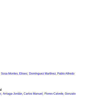
;
;
Sosa Montes, Eliseo
Domínguez Martínez, Pablo Alfredo
ol
;
;
n
Arriaga-Jordán, Carlos Manuel
Flores-Calvete, Gonzalo