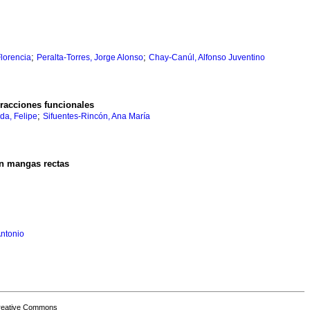
;
;
lorencia
Peralta-Torres, Jorge Alonso
Chay-Canúl, Alfonso Juventino
eracciones funcionales
;
da, Felipe
Sifuentes-Rincón, Ana María
en mangas rectas
Antonio
Creative Commons