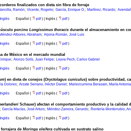
orderos finalizados con dieta sin fibra de forraje
;
;
;
;
ancilla, Ramón
Vicente, Rogelio
García, Enrique O.
Martínez, Ricardo
Avendañ
Inglés
·
Español (
pdf
) | Inglés (
pdf
)
músculo porcino
Longissimus thoracis
durante el almacenamiento en co
;
Méndez-Albores, Abraham
Arjona-Román, José Luis
Inglés
·
Español (
pdf
) | Inglés (
pdf
)
ina de México en el mercado mundial
;
;
Enrique
Alonzo Solís, Juan Felipe
Leyva Pech, Carlos Gabriel
Inglés
·
Español (
pdf
) | Inglés (
pdf
)
vum
) en dieta de conejos (
Oryctolagus cuniculus
) sobre productividad, ca
;
;
ía Dolores
Arzate Serrano, Héctor Daniel
Mariezcurrena Berasain, María Antonia
Inglés
·
Español (
pdf
) | Inglés (
pdf
)
berlandieri
Schauer) afectan el comportamiento productivo y la calidad d
;
;
;
García-Macías, José Arturo
Méndez-Zamora, Gerardo
Rentería-Monterrubio, An
Inglés
·
Español (
pdf
) | Inglés (
pdf
)
 forrajera de
Moringa oleifera
cultivada en sustrato salino