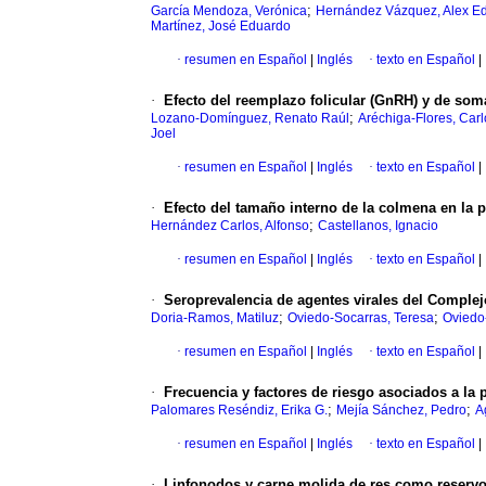
;
García Mendoza, Verónica
Hernández Vázquez, Alex E
Martínez, José Eduardo
·
resumen en Español
|
Inglés
·
texto en Español
|
·
Efecto del reemplazo folicular (GnRH) y de soma
;
Lozano-Domínguez, Renato Raúl
Aréchiga-Flores, Car
Joel
·
resumen en Español
|
Inglés
·
texto en Español
|
·
Efecto del tamaño interno de la colmena en la 
;
Hernández Carlos, Alfonso
Castellanos, Ignacio
·
resumen en Español
|
Inglés
·
texto en Español
|
·
Seroprevalencia de agentes virales del Complej
;
;
Doria-Ramos, Matiluz
Oviedo-Socarras, Teresa
Oviedo
·
resumen en Español
|
Inglés
·
texto en Español
|
·
Frecuencia y factores de riesgo asociados a la 
;
;
Palomares Reséndiz, Erika G.
Mejía Sánchez, Pedro
A
·
resumen en Español
|
Inglés
·
texto en Español
|
·
Linfonodos y carne molida de res como reserv