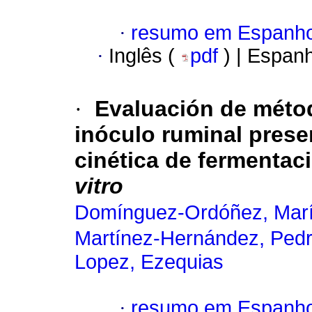
·
resumo em Espanho
·
Inglês (
pdf
) | Espan
·
Evaluación de métod
inóculo ruminal prese
cinética de fermentaci
vitro
Domínguez-Ordóñez, Marí
Martínez-Hernández, Pedr
Lopez, Ezequias
·
resumo em Espanho