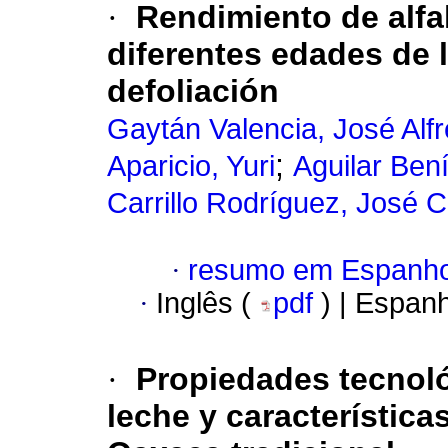
·
Rendimiento de alfal
diferentes edades de 
defoliación
Gaytán Valencia, José Alf
;
Aparicio, Yuri
Aguilar Bení
Carrillo Rodríguez, José 
·
resumo em Espanho
·
Inglês (
pdf
) | Espan
·
Propiedades tecnoló
leche y característica