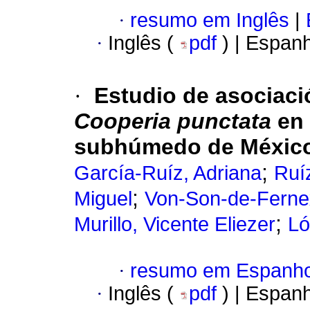
·
resumo em Inglês
|
·
Inglês (
pdf
) | Espan
·
Estudio de asociaci
Cooperia punctata
en 
subhúmedo de Méxic
;
García-Ruíz, Adriana
Ruí
;
Miguel
Von-Son-de-Ferne
;
Murillo, Vicente Eliezer
Ló
·
resumo em Espanho
·
Inglês (
pdf
) | Espan