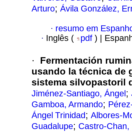
;
Arturo
Ávila González, Er
·
resumo em Espanho
·
Inglês (
pdf
) | Espan
·
Fermentación rumin
usando la técnica de
sistema silvopastoril
;
Jiménez-Santiago, Ángel
;
Gamboa, Armando
Pérez
;
Ángel Trinidad
Albores-M
;
Guadalupe
Castro-Chan,