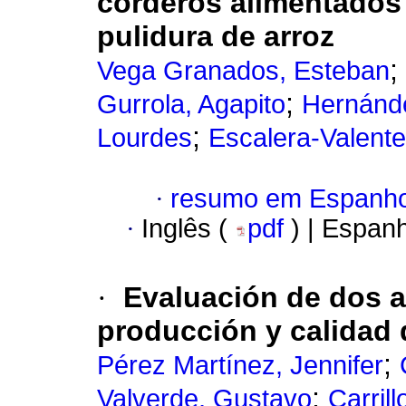
corderos alimentados 
pulidura de arroz
;
Vega Granados, Esteban
;
Gurrola, Agapito
Hernánde
;
Lourdes
Escalera-Valente
·
resumo em Espanho
·
Inglês (
pdf
) | Espan
·
Evaluación de dos a
producción y calidad
;
Pérez Martínez, Jennifer
;
Valverde, Gustavo
Carril