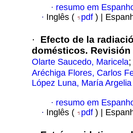
·
resumo em Espanho
·
Inglês (
pdf
) | Espan
·
Efecto de la radiaci
domésticos. Revisión
Olarte Saucedo, Maricela
Aréchiga Flores, Carlos F
López Luna, María Argelia
·
resumo em Espanho
·
Inglês (
pdf
) | Espan