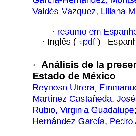
García-Hernández, Montse
Valdés-Vázquez, Liliana M
·
resumo em Espanho
·
Inglês (
pdf
) | Espan
·
Análisis de la prese
Estado de México
Reynoso Utrera, Emmanu
Martínez Castañeda, Jos
Rubio, Virginia Guadalupe
Hernández García, Pedro 