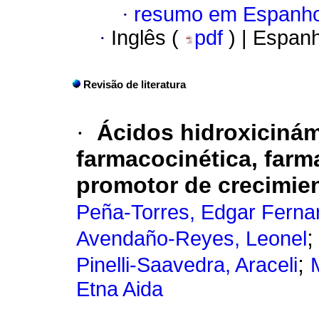
·
resumo em Espanho
·
Inglês (
pdf
) | Espan
Revisão de literatura
·
Ácidos hidroxicinám
farmacocinética, far
promotor de crecimien
Peña-Torres, Edgar Fern
Avendaño-Reyes, Leonel
;
Pinelli-Saavedra, Araceli
Etna Aida