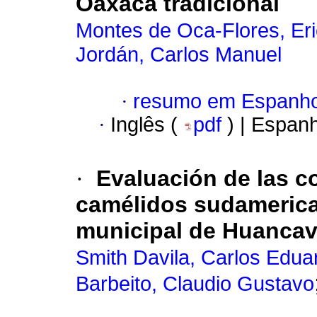
Oaxaca tradicional
Montes de Oca-Flores, Eri
Jordán, Carlos Manuel
·
resumo em Espanho
·
Inglês (
pdf
) | Espan
·
Evaluación de las c
camélidos sudamerica
municipal de Huancave
Smith Davila, Carlos Edua
Barbeito, Claudio Gustavo