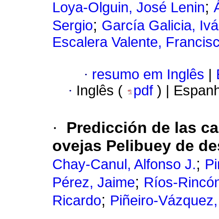
;
Loya-Olguin, José Lenin
;
Sergio
García Galicia, Iv
Escalera Valente, Francis
·
resumo em Inglês
|
·
Inglês (
pdf
) | Espan
·
Predicción de las ca
ovejas Pelibuey de d
;
Chay-Canul, Alfonso J.
Pi
;
Pérez, Jaime
Ríos-Rincón
;
Ricardo
Piñeiro-Vázquez,