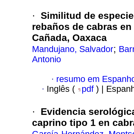
·
Similitud de especi
rebaños de cabras en 
Cañada, Oaxaca
;
Mandujano, Salvador
Bar
Antonio
·
resumo em Espanho
·
Inglês (
pdf
) | Espan
·
Evidencia serológic
caprino tipo 1 en cab