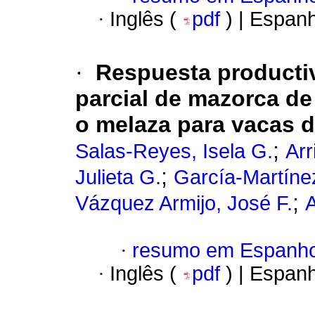
·
Inglês (
pdf
) | Espan
·
Respuesta producti
parcial de mazorca d
o melaza para vacas d
;
Salas-Reyes, Isela G.
Arr
;
Julieta G.
García-Martíne
;
Vázquez Armijo, José F.
A
·
resumo em Espanho
·
Inglês (
pdf
) | Espan