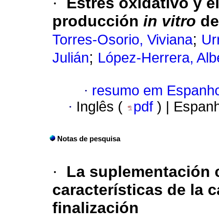
·
Estrés oxidativo y e
producción
in vitro
de
;
Torres-Osorio, Viviana
Ur
;
Julián
López-Herrera, Alb
·
resumo em Espanho
·
Inglês (
pdf
) | Espan
Notas de pesquisa
·
La suplementación c
características de la 
finalización