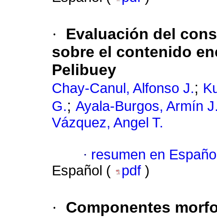
·
Evaluación del con
sobre el contenido en
Pelibuey
;
Chay-Canul, Alfonso J.
Ku
;
G.
Ayala-Burgos, Armín J
Vázquez, Angel T.
·
resumen en Españo
Español (
pdf
)
·
Componentes morfog