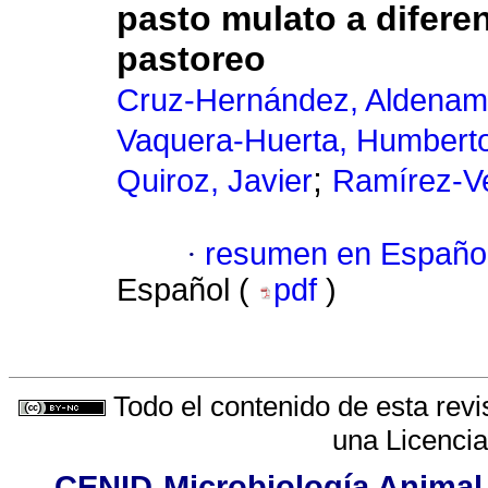
pasto mulato a difere
pastoreo
Cruz-Hernández, Aldenam
Vaquera-Huerta, Humbert
;
Quiroz, Javier
Ramírez-Ve
·
resumen en Españo
Español (
pdf
)
Todo el contenido de esta revi
una
Licenci
CENID-Microbiología Animal,