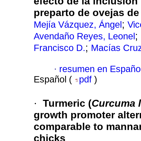
efecto de la inclusión
preparto de ovejas de
;
Mejía Vázquez, Ángel
Vic
;
Avendaño Reyes, Leonel
;
Francisco D.
Macías Cruz
·
resumen en Españo
Español (
pdf
)
·
Turmeric (
Curcuma 
growth promoter altern
comparable to mannan 
chicks