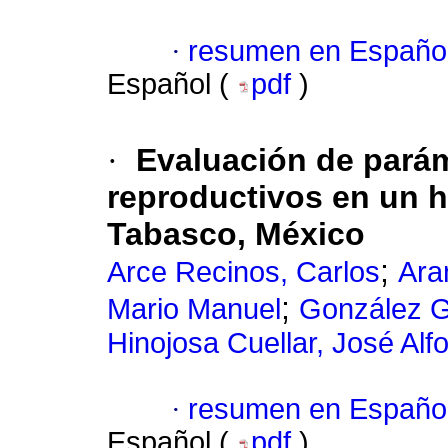
·
resumen en Españo
Español (
pdf
)
·
Evaluación de parám
reproductivos en un h
Tabasco, México
;
Arce Recinos, Carlos
Ara
;
Mario Manuel
González G
Hinojosa Cuellar, José Alf
·
resumen en Españo
Español (
pdf
)