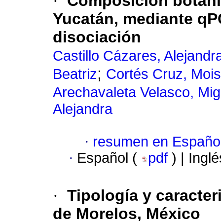
·
Composición botánic
Yucatán, mediante qPC
disociación
Castillo Cázares, Alejand
;
Beatriz
Cortés Cruz, Mois
Arechavaleta Velasco, Mig
Alejandra
·
resumen en Españo
·
Español (
pdf
) | Ingl
·
Tipología y caracter
de Morelos, México