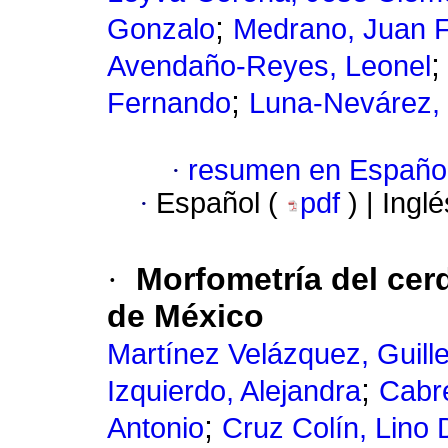
;
Gonzalo
Medrano, Juan F
Avendaño-Reyes, Leonel
;
Fernando
Luna-Nevárez,
·
resumen en Españo
·
Español (
pdf
) | Ingl
·
Morfometría del cerd
de México
Martínez Velázquez, Guill
;
Izquierdo, Alejandra
Cabr
;
Antonio
Cruz Colín, Lino 