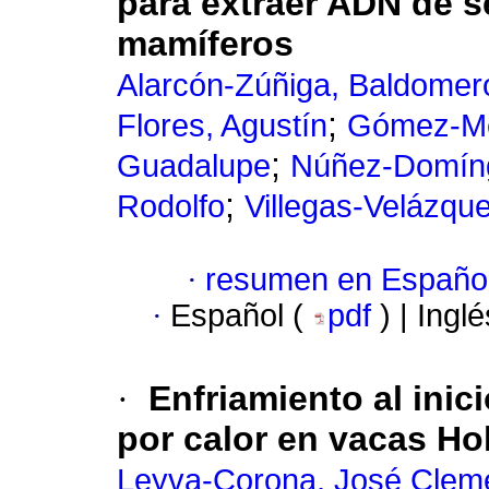
para extraer ADN de 
mamíferos
Alarcón-Zúñiga, Baldomer
;
Flores, Agustín
Gómez-Me
;
Guadalupe
Núñez-Domíng
;
Rodolfo
Villegas-Velázquez
·
resumen en Españo
·
Español (
pdf
) | Ingl
·
Enfriamiento al inic
por calor en vacas Ho
Leyva-Corona, José Clem