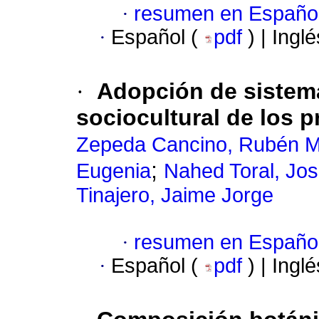
·
resumen en Españo
·
Español (
pdf
) | Ingl
·
Adopción de sistema
sociocultural de los 
Zepeda Cancino, Rubén M
;
Eugenia
Nahed Toral, Jo
Tinajero, Jaime Jorge
·
resumen en Españo
·
Español (
pdf
) | Ingl