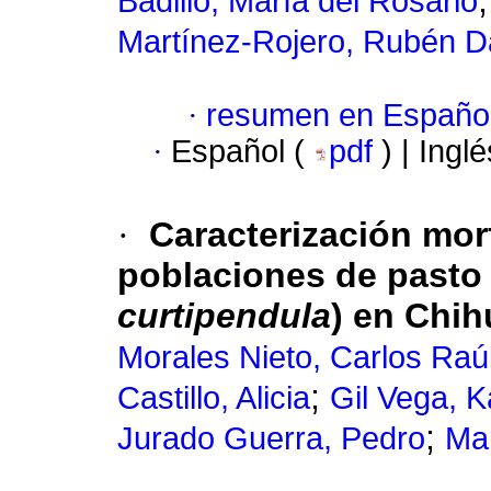
Badillo, María del Rosario
Martínez-Rojero, Rubén D
·
resumen en Españo
·
Español (
pdf
) | Ingl
·
Caracterización mor
poblaciones de pasto 
curtipendula
) en Chi
Morales Nieto, Carlos Raú
;
Castillo, Alicia
Gil Vega, K
;
Jurado Guerra, Pedro
Mar