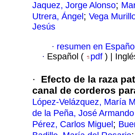
;
Jaquez, Jorge Alonso
Mar
;
Utrera, Ángel
Vega Murillo
Jesús
·
resumen en Españo
·
Español (
pdf
) | Ingl
·
Efecto de la raza pa
canal de corderos par
López-Velázquez, María M
de la Peña, José Armando
;
Pérez, Carlos Miguel
Bue