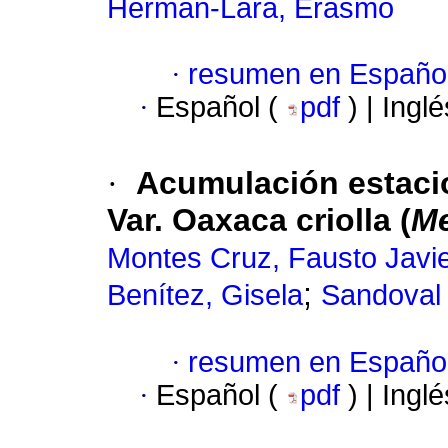
Herman-Lara, Erasmo
·
resumen en Españo
·
Español (
pdf
) | Ingl
·
Acumulación estacio
Var. Oaxaca criolla (
Me
Montes Cruz, Fausto Javi
;
Benítez, Gisela
Sandoval 
·
resumen en Españo
·
Español (
pdf
) | Ingl