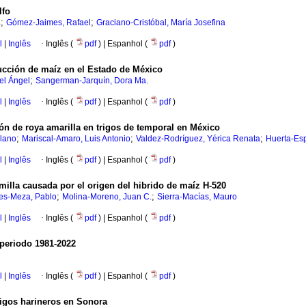
lfo
;
;
a
Gómez-Jaimes, Rafael
Graciano-Cristóbal, María Josefina
l
|
Inglês
·
Inglês (
pdf
) | Espanhol (
pdf
)
ucción de maíz en el Estado de México
;
el Ángel
Sangerman-Jarquín, Dora Ma.
l
|
Inglês
·
Inglês (
pdf
) | Espanhol (
pdf
)
ión de roya amarilla en trigos de temporal en México
;
;
;
lano
Mariscal-Amaro, Luis Antonio
Valdez-Rodríguez, Yérica Renata
Huerta-Esp
l
|
Inglês
·
Inglês (
pdf
) | Espanhol (
pdf
)
semilla causada por el origen del hibrido de maíz H-520
;
;
es-Meza, Pablo
Molina-Moreno, Juan C.
Sierra-Macías, Mauro
l
|
Inglês
·
Inglês (
pdf
) | Espanhol (
pdf
)
 periodo 1981-2022
l
|
Inglês
·
Inglês (
pdf
) | Espanhol (
pdf
)
trigos harineros en Sonora