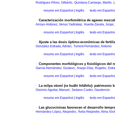
;
;
Rodríguez-Pérez, Gilberto
Quintana-Camargo, Martín
L
·
resumo em Espanhol
|
Inglês
·
texto em Espanho
·
Caracterización morfométrica de agaves mezcale
;
Arroyo-Antúnez, Venus Yadiralep
Huerta-Zavala, Jorge
·
resumo em Espanhol
|
Inglês
·
texto em Espanho
·
Ajuste a las dosis óptimo-económicas de fertil
;
González-Estrada, Adrián
Turrent-Fernández, Antonio
·
resumo em Espanhol
|
Inglês
·
texto em Espanho
·
Componentes morfológicos y fisiológicos del r
;
;
García-Hernández, Gustavo
Araujo-Díaz, Rogelio
Estr
·
resumo em Espanhol
|
Inglês
·
texto em Espanho
·
La milpa otomí (
ra huähi hñähñu
): patrimonio 
;
Osornio-Aguilar, Manuel
Sedano-Castro, Gaudencio
·
resumo em Espanhol
|
Inglês
·
texto em Espanho
·
Las glucocininas favorecen el desarrollo temp
;
Hernández-López, Alejandro
Ávila-Alejandre, Alma Xóch