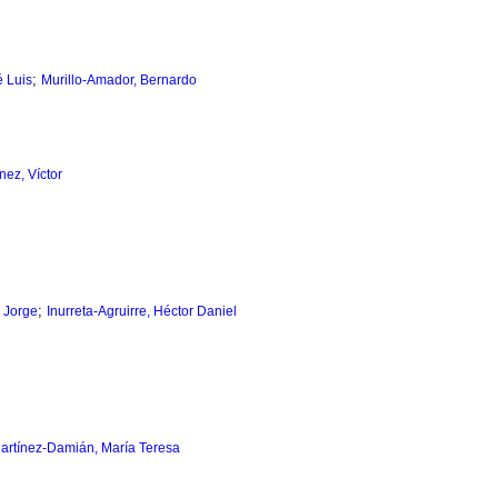
;
 Luis
Murillo-Amador, Bernardo
nez, Víctor
;
 Jorge
Inurreta-Agruirre, Héctor Daniel
artínez-Damián, María Teresa