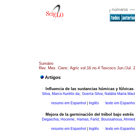
Sumário
Rev. Mex. Cienc. Agríc vol.16 no.4 Texcoco Jun./Jul. 
Artigos
·
Influencia de las sustancias húmicas y fúlvicas 
;
Silva, Marco Aurélio da
Guerra-Silva, Natália Maria Maci
·
resumo em Espanhol
|
Inglês
·
texto em Espanho
·
Mejora de la germinación del trébol bajo estré
;
;
Degaichia, Hoceme
Hamas, Farid
Boussahoua, Ahmed
·
resumo em Espanhol
|
Inglês
·
texto em Espanho