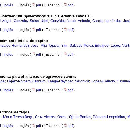
l
|
Inglês
·
Inglês (
pdf
) | Espanhol (
pdf
)
e
Parthenium hysterophorus
L. vs
Artemia salina
L.
;
;
;
l Ángel
González-Salas, Uriel
González-Jacob, Antonio
García-Hernández, José
l
|
Inglês
·
Inglês (
pdf
) | Espanhol (
pdf
)
ecimiento inicial de pepino
;
;
;
nzaldo-Hernández, José
Alia-Tejacal, Irán
Salcedo-Pérez, Eduardo
López-Martí
l
|
Inglês
·
Inglês (
pdf
) | Espanhol (
pdf
)
ienta para el análisis de agroecosistemas
;
;
;
ipe
López-Romero, Gustavo
Lango-Reynoso, Verónica
López-Collado, Catalino
l
|
Inglês
·
Inglês (
pdf
) | Espanhol (
pdf
)
 frutos de feijoa
;
;
;
, María Teresa Beryl
Cruz-Alvarez, Oscar
Ojeda-Barrios, Dámaris Leopoldina
M
l
|
Inglês
·
Inglês (
pdf
) | Espanhol (
pdf
)