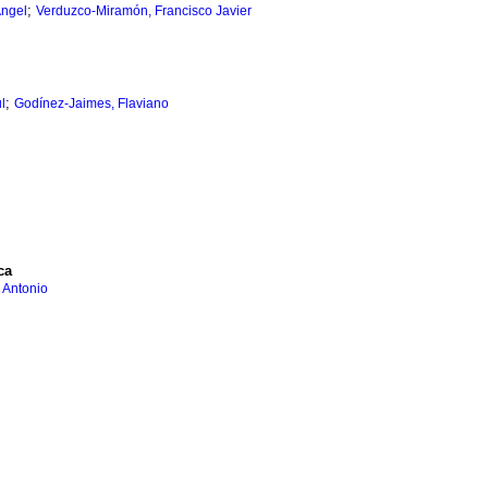
;
Ángel
Verduzco-Miramón, Francisco Javier
;
l
Godínez-Jaimes, Flaviano
ca
 Antonio