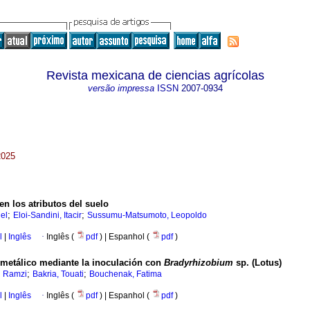
Revista mexicana de ciencias agrícolas
versão impressa
ISSN
2007-0934
2025
en los atributos del suelo
;
;
el
Eloi-Sandini, Itacir
Sussumu-Matsumoto, Leopoldo
l
|
Inglês
·
Inglês (
pdf
) | Espanhol (
pdf
)
s metálico mediante la inoculación con
Bradyrhizobium
sp. (Lotus)
;
;
 Ramzi
Bakria, Touati
Bouchenak, Fatima
l
|
Inglês
·
Inglês (
pdf
) | Espanhol (
pdf
)