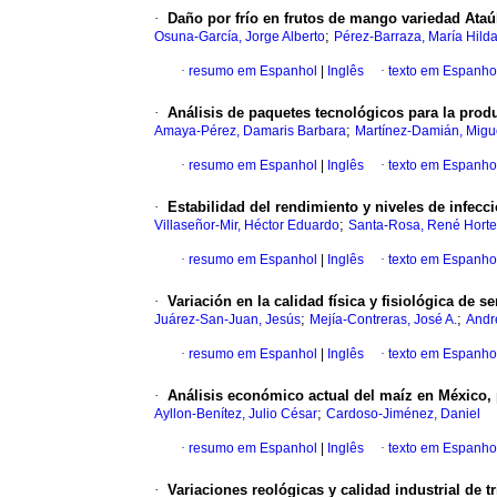
·
Daño por frío en frutos de mango variedad Ataú
;
Osuna-García, Jorge Alberto
Pérez-Barraza, María Hild
·
resumo em Espanhol
|
Inglês
·
texto em Espanho
·
Análisis de paquetes tecnológicos para la prod
;
Amaya-Pérez, Damaris Barbara
Martínez-Damián, Migu
·
resumo em Espanhol
|
Inglês
·
texto em Espanho
·
Estabilidad del rendimiento y niveles de infecc
;
Villaseñor-Mir, Héctor Eduardo
Santa-Rosa, René Horte
·
resumo em Espanhol
|
Inglês
·
texto em Espanho
·
Variación en la calidad física y fisiológica de 
;
;
Juárez-San-Juan, Jesús
Mejía-Contreras, José A.
Andr
·
resumo em Espanhol
|
Inglês
·
texto em Espanho
·
Análisis económico actual del maíz en México,
;
Ayllon-Benítez, Julio César
Cardoso-Jiménez, Daniel
·
resumo em Espanhol
|
Inglês
·
texto em Espanho
·
Variaciones reológicas y calidad industrial de 