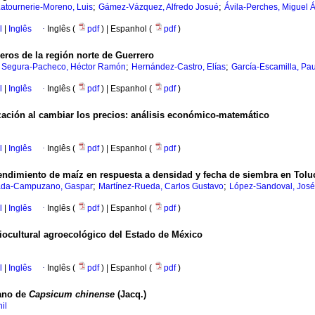
;
;
atournerie-Moreno, Luis
Gámez-Vázquez, Alfredo Josué
Ávila-Perches, Miguel 
l
|
Inglês
·
Inglês (
pdf
) | Espanhol (
pdf
)
ros de la región norte de Guerrero
;
;
;
Segura-Pacheco, Héctor Ramón
Hernández-Castro, Elías
García-Escamilla, Pau
l
|
Inglês
·
Inglês (
pdf
) | Espanhol (
pdf
)
ización al cambiar los precios: análisis económico-matemático
l
|
Inglês
·
Inglês (
pdf
) | Espanhol (
pdf
)
endimiento de maíz en respuesta a densidad y fecha de siembra en Tolu
;
;
ada-Campuzano, Gaspar
Martínez-Rueda, Carlos Gustavo
López-Sandoval, José
l
|
Inglês
·
Inglês (
pdf
) | Espanhol (
pdf
)
biocultural agroecológico del Estado de México
l
|
Inglês
·
Inglês (
pdf
) | Espanhol (
pdf
)
rano de
Capsicum chinense
(Jacq.)
il