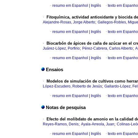
·
resumo em Espanhol
|
Inglês
·
texto em Espanho
·
Fitoquímica, actividad antioxidante y biocida d
;
Alejandre-Rosas, Jorge Alberto
Gallegos-Robles, Migue
·
resumo em Espanhol
|
Inglês
·
texto em Espanho
·
Biocarbón de ápices de caña de azúcar en el cr
;
;
Juárez-López, Porfirio
Pérez-Cabrera, Carlos Alberto
A
·
resumo em Espanhol
|
Inglês
·
texto em Espanho
Ensaios
·
Modelos de simulación de cultivos como herram
;
López-Escudero, Roberto de Jesús
Gallardo-López, Fel
·
resumo em Espanhol
|
Inglês
·
texto em Espanho
Notas de pesquisa
·
Efecto del molibdato de amonio en la calidad de
;
;
Reyes-Ramos, Denis
Ayala-Arreola, Juan
Colinas-León
·
resumo em Espanhol
|
Inglês
·
texto em Espanho