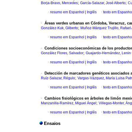
;
;
Borja-Bravo, Mercedes
García-Salazar, José Alberto
Cu
·
resumo em Espanhol
|
Inglês
·
texto em Espanho
·
Áreas verdes urbanas en Córdoba, Veracruz, can
;
González-Kuk, Gilberto
Muñoz-Márquez Trujillo, Rafael 
·
resumo em Espanhol
|
Inglês
·
texto em Espanho
·
Condiciones socioeconómicas de los productores
;
González Flores, Salvador
Guajardo-Hernández, Lenin 
·
resumo em Espanhol
|
Inglês
·
texto em Espanho
·
Detección de marcadores genéticos asociados a 
;
Ruíz-Salazar, Régulo
Vargas-Vázquez, María Luisa Patr
·
resumo em Espanhol
|
Inglês
·
texto em Espanho
·
Cambios fisiológicos en árboles de limón mex
;
Manzanilla-Ramírez, Miguel Ángel
Villegas-Monter, Áng
·
resumo em Espanhol
|
Inglês
·
texto em Espanho
Ensaios