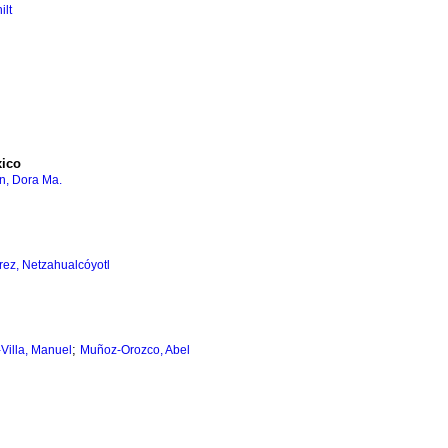
ilt
xico
n, Dora Ma.
ez, Netzahualcóyotl
;
Villa, Manuel
Muñoz-Orozco, Abel