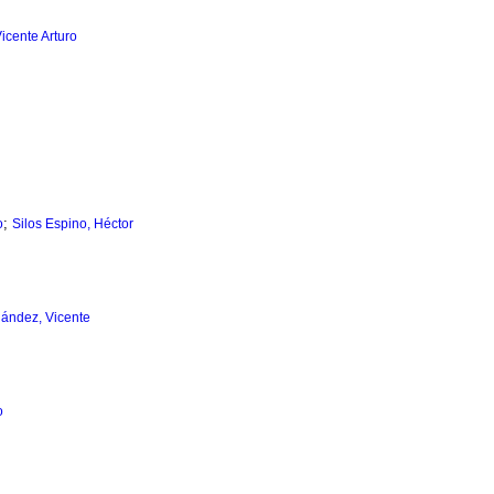
icente Arturo
;
o
Silos Espino, Héctor
ández, Vicente
o