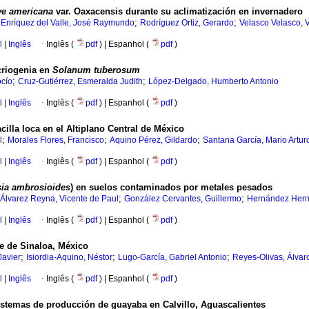
e americana
var. Oaxacensis durante su aclimatización en invernadero
;
;
;
Enríquez del Valle, José Raymundo
Rodríguez Ortiz, Gerardo
Velasco Velasco, V
l
|
Inglês
·
Inglês (
pdf
) | Espanhol (
pdf
)
 criogenia en
Solanum tuberosum
;
;
cío
Cruz-Gutiérrez, Esmeralda Judith
López-Delgado, Humberto Antonio
l
|
Inglês
·
Inglês (
pdf
) | Espanhol (
pdf
)
cilla loca en el Altiplano Central de México
;
;
;
l
Morales Flores, Francisco
Aquino Pérez, Gildardo
Santana García, Mario Artur
l
|
Inglês
·
Inglês (
pdf
) | Espanhol (
pdf
)
ia ambrosioides
) en suelos contaminados por metales pesados
;
;
Álvarez Reyna, Vicente de Paul
González Cervantes, Guillermo
Hernández Hern
l
|
Inglês
·
Inglês (
pdf
) | Espanhol (
pdf
)
te de Sinaloa, México
;
;
;
Javier
Isiordia-Aquino, Néstor
Lugo-García, Gabriel Antonio
Reyes-Olivas, Álvar
l
|
Inglês
·
Inglês (
pdf
) | Espanhol (
pdf
)
istemas de producción de guayaba en Calvillo, Aguascalientes