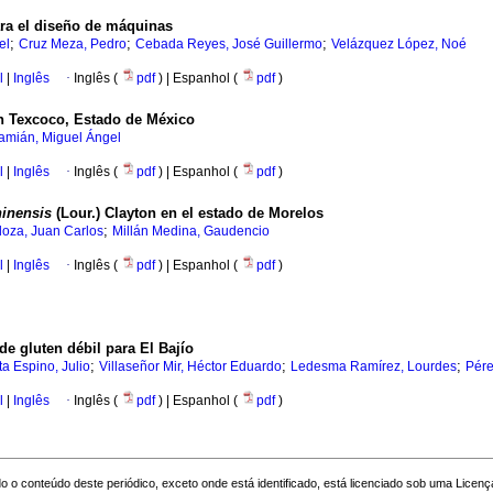
ra el diseño de máquinas
;
;
;
el
Cruz Meza, Pedro
Cebada Reyes, José Guillermo
Velázquez López, Noé
l
|
Inglês
·
Inglês (
pdf
) | Espanhol (
pdf
)
n Texcoco, Estado de México
amián, Miguel Ángel
l
|
Inglês
·
Inglês (
pdf
) | Espanhol (
pdf
)
hinensis
(Lour.) Clayton en el estado de Morelos
;
oza, Juan Carlos
Millán Medina, Gaudencio
l
|
Inglês
·
Inglês (
pdf
) | Espanhol (
pdf
)
de gluten débil para El Bajío
;
;
;
a Espino, Julio
Villaseñor Mir, Héctor Eduardo
Ledesma Ramírez, Lourdes
Pére
l
|
Inglês
·
Inglês (
pdf
) | Espanhol (
pdf
)
o o conteúdo deste periódico, exceto onde está identificado, está licenciado sob uma
Licenç