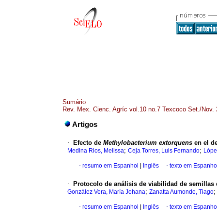
Sumário
Rev. Mex. Cienc. Agríc vol.10 no.7 Texcoco Set./Nov.
Artigos
·
Efecto de
Methylobacterium extorquens
en el d
;
;
Medina Rios, Melissa
Ceja Torres, Luis Fernando
López
·
resumo em Espanhol
|
Inglês
·
texto em Espanho
·
Protocolo de análisis de viabilidad de semillas 
;
González Vera, María Johana
Zanatta Aumonde, Tiago
·
resumo em Espanhol
|
Inglês
·
texto em Espanho