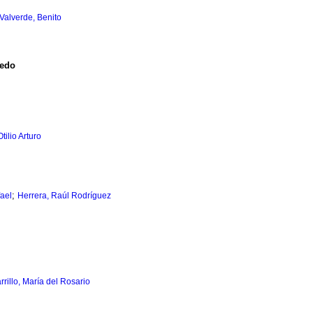
Valverde, Benito
medo
ilio Arturo
;
ael
Herrera, Raúl Rodríguez
rillo, María del Rosario