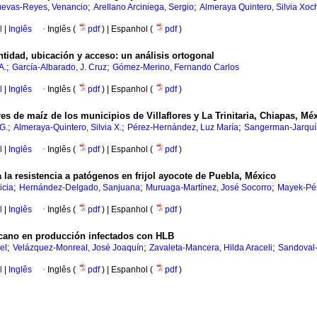
;
;
evas-Reyes, Venancio
Arellano Arciniega, Sergio
Almeraya Quintero, Silvia Xoch
l
|
Inglês
·
Inglês (
pdf
) | Espanhol (
pdf
)
tidad, ubicación y acceso: un análisis ortogonal
;
;
A.
García-Albarado, J. Cruz
Gómez-Merino, Fernando Carlos
l
|
Inglês
·
Inglês (
pdf
) | Espanhol (
pdf
)
 de maíz de los municipios de Villaflores y La Trinitaria, Chiapas, Mé
;
;
;
G.
Almeraya-Quintero, Silvia X.
Pérez-Hernández, Luz María
Sangerman-Jarquí
l
|
Inglês
·
Inglês (
pdf
) | Espanhol (
pdf
)
la resistencia a patógenos en frijol ayocote de Puebla, México
;
;
;
icia
Hernández-Delgado, Sanjuana
Muruaga-Martínez, José Socorro
Mayek-Pér
l
|
Inglês
·
Inglês (
pdf
) | Espanhol (
pdf
)
icano en producción infectados con HLB
;
;
;
el
Velázquez-Monreal, José Joaquín
Zavaleta-Mancera, Hilda Araceli
Sandoval-
l
|
Inglês
·
Inglês (
pdf
) | Espanhol (
pdf
)