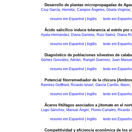
·
Desarrollo de plantas micropropagadas de
Agav
;
Cruz García, Hermila
Campos Ángeles, Gisela Virginia
·
resumo em Espanhol
|
Inglês
·
texto em Espanho
·
Ácido salicílico induce tolerancia al estrés por
;
Ayala-Hernández, Diana Daniela
Ruiz-Saénz, Diana Ro
·
resumo em Espanhol
|
Inglês
·
texto em Espanho
·
Diagnóstico de poblaciones silvestres de calaba
;
Gómez González, Adrián
Rangel Guerrero, Juan Manue
·
resumo em Espanhol
|
Inglês
·
texto em Espanho
·
Potencial fitorremediador de la chicura (
Ambros
;
;
Ramírez Gottfried, Ricardo Israel
García Carrillo, Mario
·
resumo em Espanhol
|
Inglês
·
texto em Espanho
·
Ácaros fitófagos asociados a jitomate en el nor
;
Lugo-Sánchez, Manuel Ángel
Flores-Canales, Ricardo 
·
resumo em Espanhol
|
Inglês
·
texto em Espanho
·
Competitividad y eficiencia económica de los s