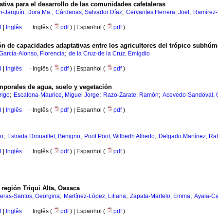
ativa para el desarrollo de las comunidades cafetaleras
;
;
;
-Jarquín, Dora Ma.
Cárdenas, Salvador Díaz
Cervantes Herrera, Joel
Ramírez-
l
|
Inglês
·
Inglês (
pdf
) | Espanhol (
pdf
)
n de capacidades adaptativas entre los agricultores del trópico subhú
;
García-Alonso, Florencia
de la Cruz-de la Cruz, Emigdio
l
|
Inglês
·
Inglês (
pdf
) | Espanhol (
pdf
)
mporales de agua, suelo y vegetación
;
;
;
rigo
Escalona-Maurice, Miguel Jorge
Razo-Zarate, Ramón
Acevedo-Sandoval, Ot
l
|
Inglês
·
Inglês (
pdf
) | Espanhol (
pdf
)
;
;
;
io
Estrada Drouaillet, Benigno
Poot Poot, Wilberth Alfredo
Delgado Martínez, Raf
l
|
Inglês
·
Inglês (
pdf
) | Espanhol (
pdf
)
a región Triqui Alta, Oaxaca
;
;
;
eras-Santos, Georgina
Martínez-López, Liliana
Zapata-Martelo, Emma
Ayala-Car
l
|
Inglês
·
Inglês (
pdf
) | Espanhol (
pdf
)