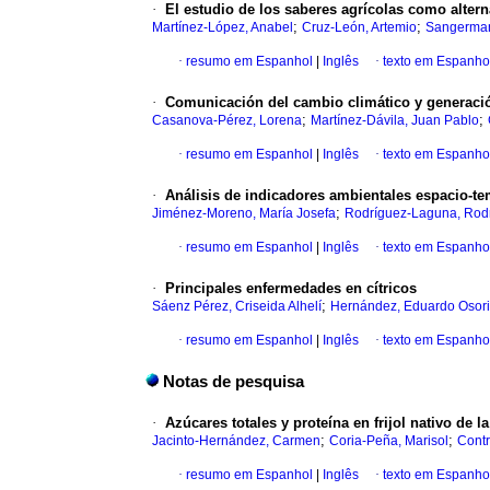
·
El estudio de los saberes agrícolas como altern
;
;
Martínez-López, Anabel
Cruz-León, Artemio
Sangerman
·
resumo em Espanhol
|
Inglês
·
texto em Espanho
·
Comunicación del cambio climático y generació
;
;
Casanova-Pérez, Lorena
Martínez-Dávila, Juan Pablo
·
resumo em Espanhol
|
Inglês
·
texto em Espanho
·
Análisis de indicadores ambientales espacio-te
;
Jiménez-Moreno, María Josefa
Rodríguez-Laguna, Rod
·
resumo em Espanhol
|
Inglês
·
texto em Espanho
·
Principales enfermedades en cítricos
;
Sáenz Pérez, Criseida Alhelí
Hernández, Eduardo Osor
·
resumo em Espanhol
|
Inglês
·
texto em Espanho
Notas de pesquisa
·
Azúcares totales y proteína en frijol nativo de l
;
;
Jacinto-Hernández, Carmen
Coria-Peña, Marisol
Contr
·
resumo em Espanhol
|
Inglês
·
texto em Espanho