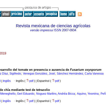
Revista mexicana de ciencias agrícolas
versão impressa
ISSN
2007-0934
 2019
esarrollo del tomate en presencia o ausencia de
Fusarium oxysporum
;
;
 Díaz, Sigifredo
Venegas González, José
Sánchez Hernández, Carla Vanessa
l
|
Inglês
·
Inglês (
pdf
) | Espanhol (
pdf
)
de chía mediante test de tetrazolio
;
;
;
;
Meneghello, Geri Eduardo
Noguez Martins, Andréa Bicca
Aquino, Yesmina
Peñ
l
|
Inglês
·
Inglês (
pdf
) | Espanhol (
pdf
)