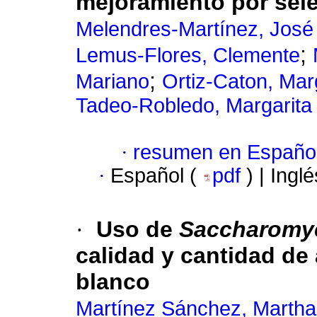
mejoramiento por sele
Melendres-Martínez, José 
;
Lemus-Flores, Clemente
;
Mariano
Ortiz-Caton, Mar
Tadeo-Robledo, Margarita
·
resumen en Españo
·
Español (
pdf
) | Ingl
·
Uso de
Saccharomyc
calidad y cantidad de
blanco
Martínez Sánchez, Martha