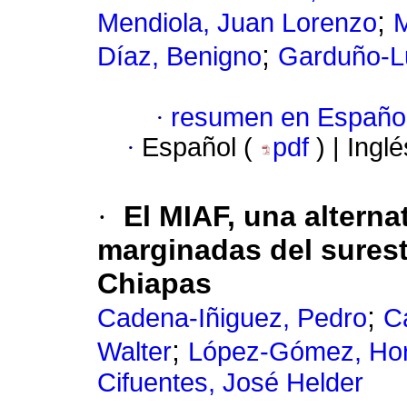
;
Mendiola, Juan Lorenzo
M
;
Díaz, Benigno
Garduño-L
·
resumen en Españo
·
Español (
pdf
) | Ingl
·
El MIAF, una alterna
marginadas del surest
Chiapas
;
Cadena-Iñiguez, Pedro
C
;
Walter
López-Gómez, Hor
Cifuentes, José Helder