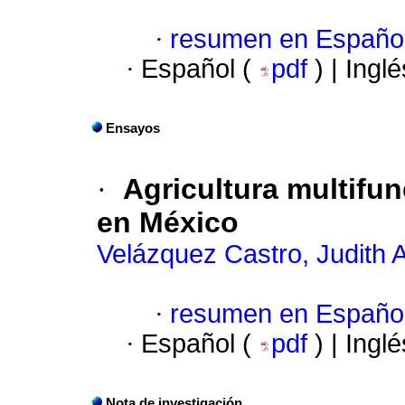
·
resumen en Españo
·
Español (
pdf
) | Ingl
Ensayos
·
Agricultura multifun
en México
Velázquez Castro, Judith 
·
resumen en Españo
·
Español (
pdf
) | Ingl
Nota de investigación