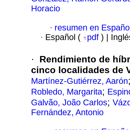
Horacio
·
resumen en Españo
·
Español (
pdf
) | Ingl
·
Rendimiento de híbr
cinco localidades de 
Martínez-Gutiérrez, Aarón
;
Robledo, Margarita
Espin
;
Galvão, João Carlos
Vázq
Fernández, Antonio