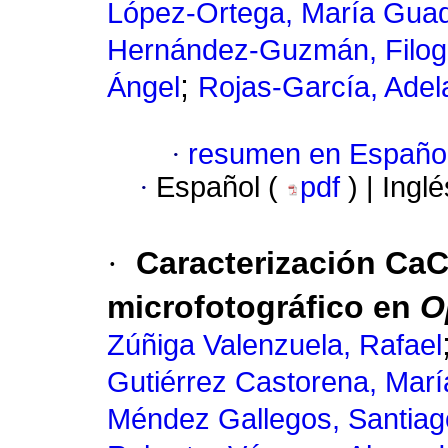
López-Ortega, María Gua
Hernández-Guzmán, Filog
;
Ángel
Rojas-García, Adel
·
resumen en Españo
·
Español (
pdf
) | Ingl
·
Caracterización Ca
microfotográfico en
O
Zúñiga Valenzuela, Rafael
Gutiérrez Castorena, Mar
Méndez Gallegos, Santiag