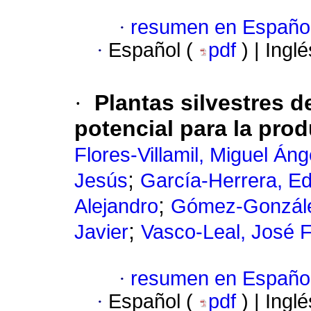
·
resumen en Españo
·
Español (
pdf
) | Ingl
·
Plantas silvestres d
potencial para la pro
Flores-Villamil, Miguel Áng
;
Jesús
García-Herrera, E
;
Alejandro
Gómez-Gonzále
;
Javier
Vasco-Leal, José 
·
resumen en Españo
·
Español (
pdf
) | Ingl