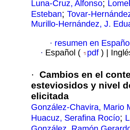
;
Luna-Cruz, Alfonso
Lomel
;
Esteban
Tovar-Hernández
Murillo-Hernández, J. Edu
·
resumen en Españo
·
Español (
pdf
) | Ingl
·
Cambios en el cont
esteviosidos y nivel 
elicitada
González-Chavira, Mario 
;
Huacuz, Serafina Rocío
L
González, Ramón Gerard