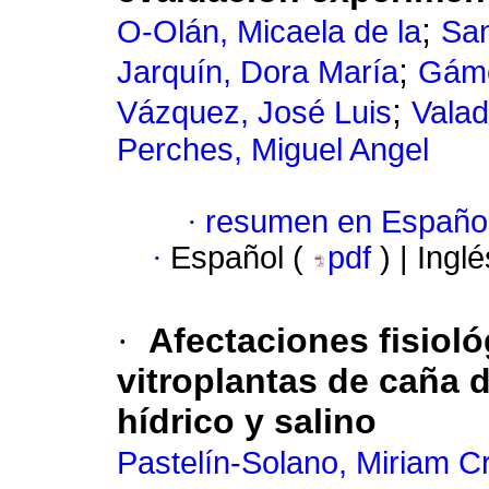
;
O-Olán, Micaela de la
San
;
Jarquín, Dora María
Gáme
;
Vázquez, José Luis
Valad
Perches, Miguel Angel
·
resumen en Españo
·
Español (
pdf
) | Ingl
·
Afectaciones fisiol
vitroplantas de caña d
hídrico y salino
Pastelín-Solano, Miriam Cr