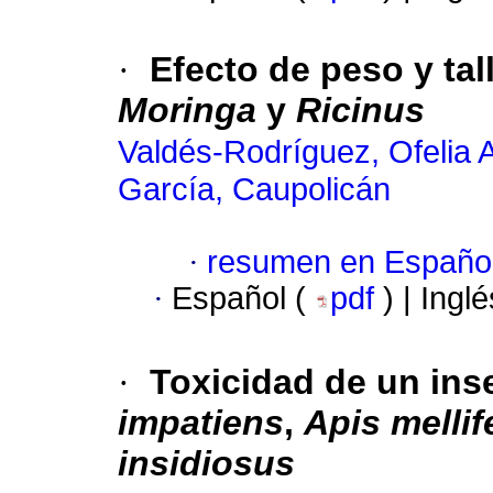
·
Efecto de peso y tal
Moringa
y
Ricinus
Valdés-Rodríguez, Ofelia 
García, Caupolicán
·
resumen en Españo
·
Español (
pdf
) | Ingl
·
Toxicidad de un ins
impatiens
,
Apis mellif
insidiosus