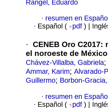
Rangel, Eduardo
·
resumen en Españo
·
Español (
pdf
) | Ingl
·
CENEB Oro C2017: n
el noroeste de México
Chávez-Villalba, Gabriela
;
Ammar, Karim
Alvarado-P
;
Guillermo
Borbon-Gracia,
·
resumen en Españo
·
Español (
pdf
) | Ingl