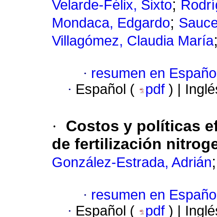
;
Velarde-Félix, Sixto
Rodrí
;
Mondaca, Edgardo
Sauce
Villagómez, Claudia María
·
resumen en Españo
·
Español (
pdf
) | Ingl
·
Costos y políticas e
de fertilización nitro
González-Estrada, Adrián
·
resumen en Españo
·
Español (
pdf
) | Ingl