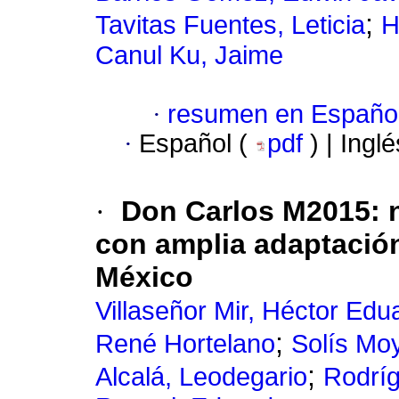
;
Tavitas Fuentes, Leticia
H
Canul Ku, Jaime
·
resumen en Españo
·
Español (
pdf
) | Ingl
·
Don Carlos M2015: n
con amplia adaptació
México
Villaseñor Mir, Héctor Edu
;
René Hortelano
Solís Mo
;
Alcalá, Leodegario
Rodríg