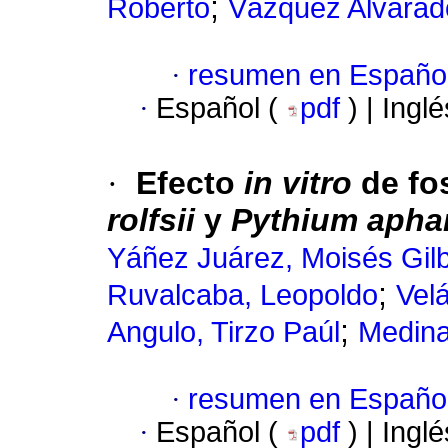
;
Roberto
Vázquez Alvarado
·
resumen en Españo
·
Español (
pdf
) | Ingl
·
Efecto
in vitro
de fo
rolfsii
y
Pythium apha
Yáñez Juárez, Moisés Gilb
;
Ruvalcaba, Leopoldo
Vel
;
Angulo, Tirzo Paúl
Medin
·
resumen en Españo
·
Español (
pdf
) | Ingl