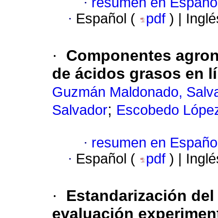
·
resumen en Españo
·
Español (
pdf
) | Ingl
·
Componentes agronó
de ácidos grasos en l
Guzmán Maldonado, Salva
;
Salvador
Escobedo López
·
resumen en Españo
·
Español (
pdf
) | Ingl
·
Estandarización del
evaluación experimen