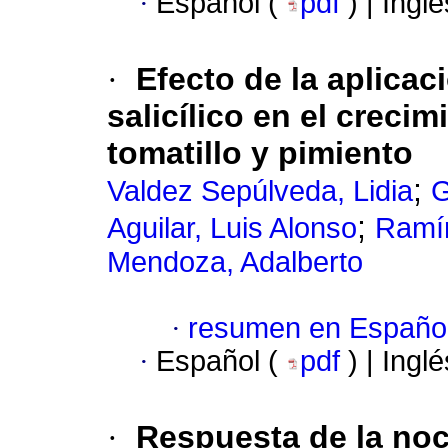
·
Español (
pdf
) | Ingl
·
Efecto de la aplica
salicílico en el creci
tomatillo y pimiento
;
Valdez Sepúlveda, Lidia
G
;
Aguilar, Luis Alonso
Ramír
Mendoza, Adalberto
·
resumen en Españo
·
Español (
pdf
) | Ingl
·
Respuesta de la no