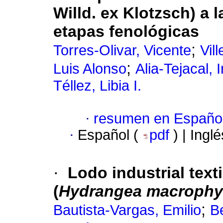
Willd. ex Klotzsch) a l
etapas fenológicas
;
Torres-Olivar, Vicente
Vil
;
Luis Alonso
Alia-Tejacal, 
Téllez, Libia I.
·
resumen en Españo
·
Español (
pdf
) | Ingl
·
Lodo industrial text
(
Hydrangea macrophy
;
Bautista-Vargas, Emilio
B