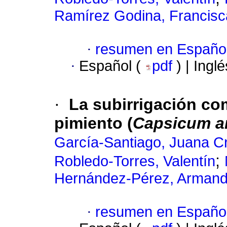
Ramírez Godina, Francisc
·
resumen en Españo
·
Español (
pdf
) | Ingl
·
La subirrigación c
pimiento (
Capsicum 
García-Santiago, Juana C
;
Robledo-Torres, Valentín
Hernández-Pérez, Arman
·
resumen en Españo