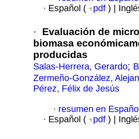
·
Español (
pdf
) | Ingl
·
Evaluación de micro
biomasa económicame
producidas
;
Salas-Herrera, Gerardo
B
Zermeño-González, Aleja
Pérez, Félix de Jesús
·
resumen en Españo
·
Español (
pdf
) | Ingl