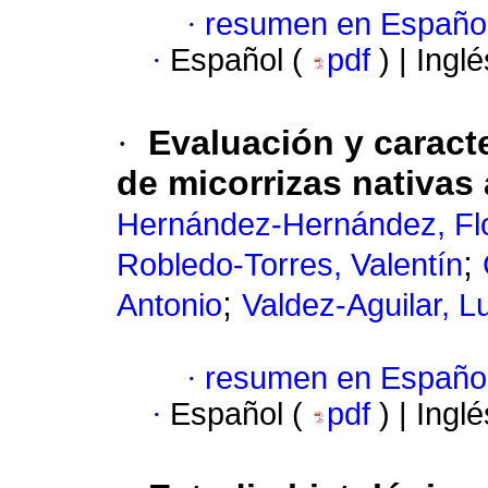
·
resumen en Españo
·
Español (
pdf
) | Ingl
·
Evaluación y caract
de micorrizas nativas 
Hernández-Hernández, Flo
;
Robledo-Torres, Valentín
;
Antonio
Valdez-Aguilar, Lu
·
resumen en Españo
·
Español (
pdf
) | Ingl