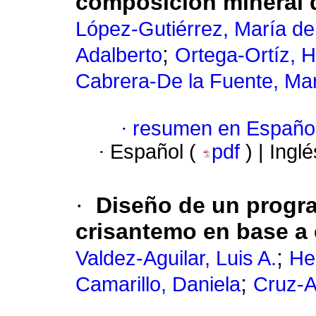
composición mineral 
López-Gutiérrez, María d
;
Adalberto
Ortega-Ortíz, H
Cabrera-De la Fuente, Mar
·
resumen en Españo
·
Español (
pdf
) | Ingl
·
Diseño de un progra
crisantemo en base a
;
Valdez-Aguilar, Luis A.
He
;
Camarillo, Daniela
Cruz-A