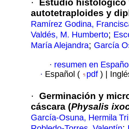
·
Estudio histológico
autotetraploides y di
Ramírez Godina, Francisc
;
Valdés, M. Humberto
Esc
;
María Alejandra
García O
·
resumen en Españo
·
Español (
pdf
) | Ingl
·
Germinación y micr
cáscara (
Physalis ixo
García-Osuna, Hermila Tri
;
Robledo-Torres, Valentín