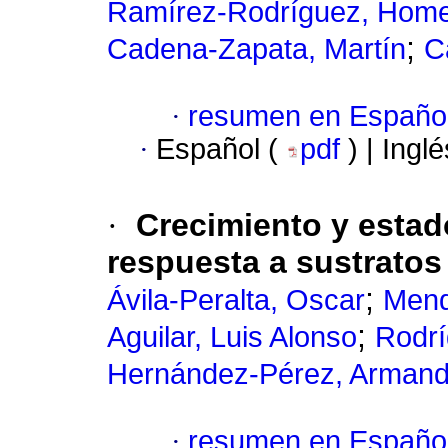
Ramírez-Rodríguez, Hom
;
Cadena-Zapata, Martín
C
·
resumen en Españo
·
Español (
pdf
) | Ingl
·
Crecimiento y estad
respuesta a sustratos
;
Ávila-Peralta, Oscar
Mend
;
Aguilar, Luis Alonso
Rodr
Hernández-Pérez, Arman
·
resumen en Españo