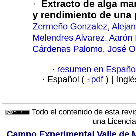
·
Extracto de alga mar
y rendimiento de una 
Zermeño Gonzalez, Alejan
Melendres Alvarez, Aarón I
Cárdenas Palomo, José 
·
resumen en Españo
·
Español (
pdf
) | Ingl
Todo el contenido de esta revi
una
Licenci
Campo Experimental Valle de M