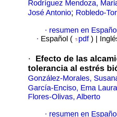
Rodríguez Mendoza, Maria
;
José Antonio
Robledo-Tor
·
resumen en Españo
·
Español (
pdf
) | Ingl
·
Efecto de las alcam
tolerancia al estrés b
González-Morales, Susan
García-Enciso, Ema Laur
Flores-Olivas, Alberto
·
resumen en Españo