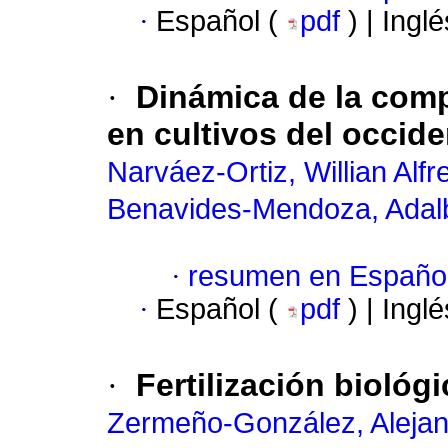
·
Español (
pdf
) | Ingl
·
Dinámica de la comp
en cultivos del occid
Narváez-Ortiz, Willian Alfr
Benavides-Mendoza, Adal
·
resumen en Españo
·
Español (
pdf
) | Ingl
·
Fertilización biológi
Zermeño-González, Aleja