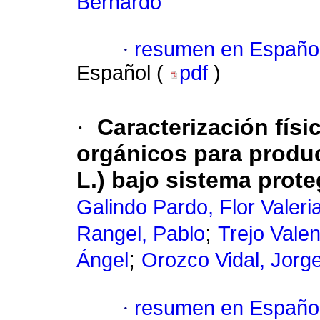
Bernardo
·
resumen en Españo
Español (
pdf
)
·
Caracterización
físi
orgánicos para produ
L.) bajo sistema prot
Galindo Pardo, Flor Valeri
;
Rangel, Pablo
Trejo Vale
;
Ángel
Orozco Vidal, Jorg
·
resumen en Españo