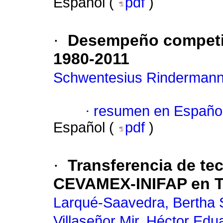
Español (
pdf
)
·
Desempeño competiti
1980-2011
Schwentesius Rindermann,
·
resumen en Españo
Español (
pdf
)
·
Transferencia de tec
CEVAMEX-INIFAP en T
Larqué-Saavedra, Bertha 
Villaseñor Mir, Héctor Edu