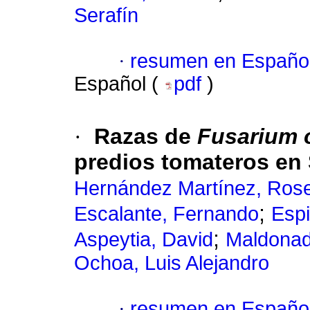
Serafín
·
resumen en Españo
Español (
pdf
)
·
Razas de
Fusarium
predios tomateros en 
Hernández Martínez, Ros
;
Escalante, Fernando
Esp
;
Aspeytia, David
Maldonad
Ochoa, Luis Alejandro
·
resumen en Españo