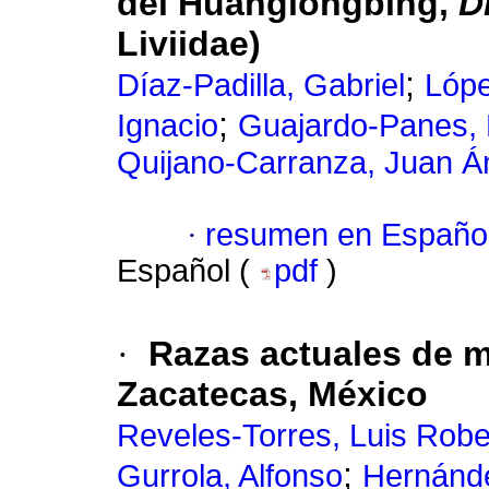
del Huanglongbing,
D
Liviidae)
;
Díaz-Padilla, Gabriel
Lópe
;
Ignacio
Guajardo-Panes, 
Quijano-Carranza, Juan Á
·
resumen en Españo
Español (
pdf
)
·
Razas actuales de m
Zacatecas, México
Reveles-Torres, Luis Robe
;
Gurrola, Alfonso
Hernánde