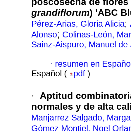
poscosecha de
flores
grandiflorum
) 'ABC B
;
Pérez-Arias, Gloria Alicia
;
Alonso
Colinas-León, Mar
Sainz-Aispuro, Manuel de
·
resumen en Españo
Español (
pdf
)
·
Aptitud combinatori
normales y de alta cal
Manjarrez Salgado, Margar
Gómez Montiel, Noel Orla