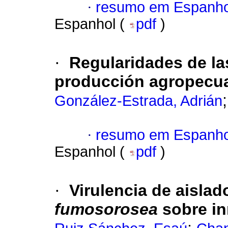
·
resumo em Espanho
Espanhol (
pdf
)
·
Regularidades de las
producción agropecua
González-Estrada, Adrián
·
resumo em Espanho
Espanhol (
pdf
)
·
Virulencia de aisl
fumosorosea
sobre i