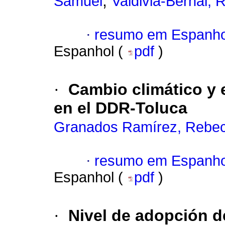
;
Samuel
Valdivia-Bernal, 
·
resumo em Espanho
Espanhol (
pdf
)
·
Cambio climático y e
en el DDR-Toluca
Granados Ramírez, Rebe
·
resumo em Espanho
Espanhol (
pdf
)
·
Nivel de adopción d