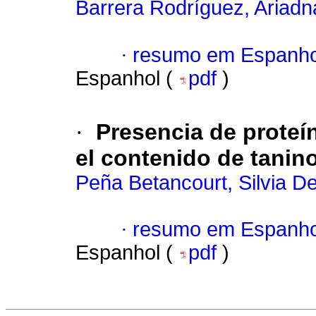
Barrera Rodríguez, Ariadn
·
resumo em Espanho
Espanhol (
pdf
)
·
Presencia de proteí
el contenido de tanin
Peña Betancourt, Silvia D
·
resumo em Espanho
Espanhol (
pdf
)