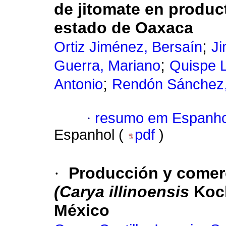
de jitomate en produc
estado de Oaxaca
;
Ortiz Jiménez, Bersaín
J
;
Guerra, Mariano
Quispe L
;
Antonio
Rendón Sánchez, 
·
resumo em Espanho
Espanhol (
pdf
)
·
Producción y comerc
(Carya illinoensis
Koch
México