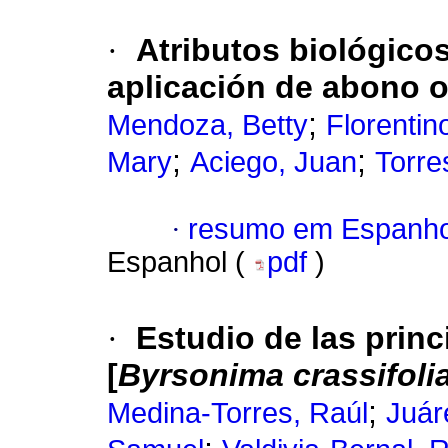
·
Atributos biológico
aplicación de abono o
;
Mendoza, Betty
Florentin
;
;
Mary
Aciego, Juan
Torres
·
resumo em Espanho
Espanhol (
pdf
)
·
Estudio de las prin
[
Byrsonima crassifoli
;
Medina-Torres, Raúl
Juár