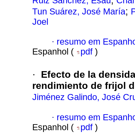
;
Ruiz Sánchez, Esaú
Chan
;
Tun Suárez, José María
P
Joel
·
resumo em Espanho
Espanhol (
pdf
)
·
Efecto de la densida
rendimiento de frijol
Jiménez Galindo, José Cr
·
resumo em Espanho
Espanhol (
pdf
)