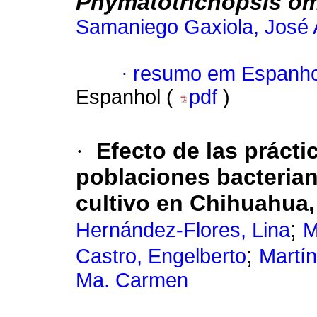
Phymatotrichopsis o
Samaniego Gaxiola, José 
·
resumo em Espanho
Espanhol (
pdf
)
·
Efecto de las prácti
poblaciones bacterian
cultivo en Chihuahua
;
Hernández-Flores, Lina
M
;
Castro, Engelberto
Martín
Ma. Carmen