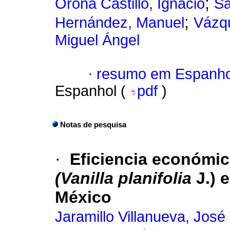
;
Orona Castillo, Ignacio
Sa
;
Hernández, Manuel
Vázqu
Miguel Ángel
·
resumo em Espanho
Espanhol (
pdf
)
Notas de pesquisa
·
Eficiencia económica
(Vanilla planifolia
J.) 
México
Jaramillo Villanueva, José