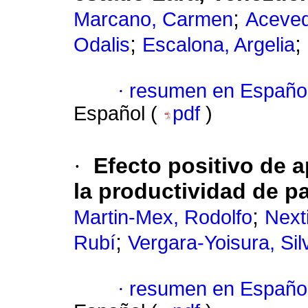
;
Marcano, Carmen
Aceved
;
;
Odalis
Escalona, Argelia
·
resumen en Españo
Español (
pdf
)
·
Efecto positivo de a
la productividad de p
;
Martin-Mex, Rodolfo
Next
;
Rubí
Vergara-Yoisura, Sil
·
resumen en Españo