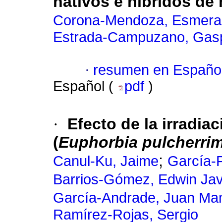
nativos e híbridos de
Corona-Mendoza, Esmera
Estrada-Campuzano, Gas
·
resumen en Españo
Español (
pdf
)
·
Efecto de la irradia
(
Euphorbia pulcherri
;
Canul-Ku, Jaime
García-P
Barrios-Gómez, Edwin Jav
García-Andrade, Juan Ma
Ramírez-Rojas, Sergio