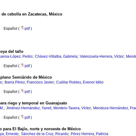
vo de cebolla en Zacatecas, México
·
Español (
pdf
)
roya del tallo
;
;
;
ueroa-López, Pedro
Chávez-Villalba, Gabriela
Valenzuela-Herrera, Víctor
Mendo
·
Español (
pdf
)
ltiplano Semiárido de México
;
;
to
Ibarra Pérez, Francisco Javier
Cuéllar Robles, Evenor Idilio
·
Español (
pdf
)
 para riego y temporal en Guanajuato
;
;
;
 M.
Jiménez-Hernández, Yanet
Montero-Tavera, Víctor
Mendoza Hernández, Fra
·
Español (
pdf
)
o para El Bajío, norte y noroeste de México
;
;
ya, Ernesto
Sánchez de la Cruz, Ricardo
Pérez Herrera, Patricia