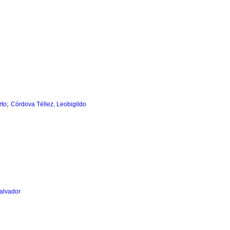
;
rto
Córdova Téllez, Leobigildo
alvador