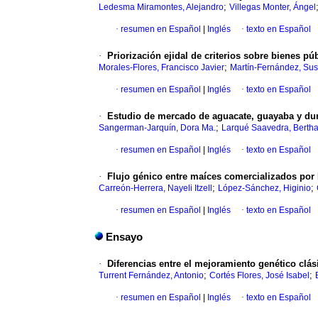
;
Ledesma Miramontes, Alejandro
Villegas Monter, Ángel
·
resumen en Español
|
Inglés
·
texto en Español
·
Priorización ejidal de criterios sobre bienes pú
;
Morales-Flores, Francisco Javier
Martín-Fernández, Su
·
resumen en Español
|
Inglés
·
texto en Español
·
Estudio de mercado de aguacate, guayaba y dura
;
Sangerman-Jarquín, Dora Ma.
Larqué Saavedra, Bertha
·
resumen en Español
|
Inglés
·
texto en Español
·
Flujo génico entre maíces comercializados por 
;
;
Carreón-Herrera, Nayeli Itzell
López-Sánchez, Higinio
·
resumen en Español
|
Inglés
·
texto en Español
Ensayo
·
Diferencias entre el mejoramiento genético clás
;
;
Turrent Fernández, Antonio
Cortés Flores, José Isabel
·
resumen en Español
|
Inglés
·
texto en Español