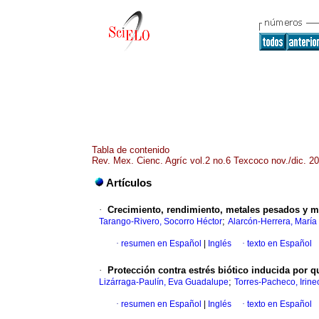
Tabla de contenido
Rev. Mex. Cienc. Agríc vol.2 no.6 Texcoco nov./dic. 2
Artículos
·
Crecimiento, rendimiento, metales pesados y mi
;
Tarango-Rivero, Socorro Héctor
Alarcón-Herrera, María
·
resumen en Español
|
Inglés
·
texto en Español
·
Protección contra estrés biótico inducida por 
;
Lizárraga-Paulín, Eva Guadalupe
Torres-Pacheco, Irine
·
resumen en Español
|
Inglés
·
texto en Español