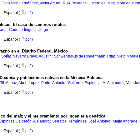
;
;
;
González Hernández, Víctor Arturo
Ruiz Posadas, Lucero del Mar
Mora Aguilera
·
Español (
pdf
)
blicos
:
El caso de caminos rurales
;
sana
Cadena-Íñiguez, Jorge
·
Español (
pdf
)
zno en el Distrito Federal, México
;
;
;
 Sofía
Navarro Bravo, Agustín
Schwentesius de Rindermann, Rita
Nieto Morale
·
Español (
pdf
)
Diconsa y poblaciones nativas en la Mixteca Poblana
;
;
;
Gil-Muñoz, Abel
López, Pedro Antonio
Gutiérrez-Espinosa, M. Alejandra
Valadez
·
Español (
pdf
)
ico del maíz y el mejoramiento por ingeniería genética
;
;
Espinosa Calderón, Alejandro
Serratos Hernández, José Antonio
Mejía Andrade,
·
Español (
pdf
)