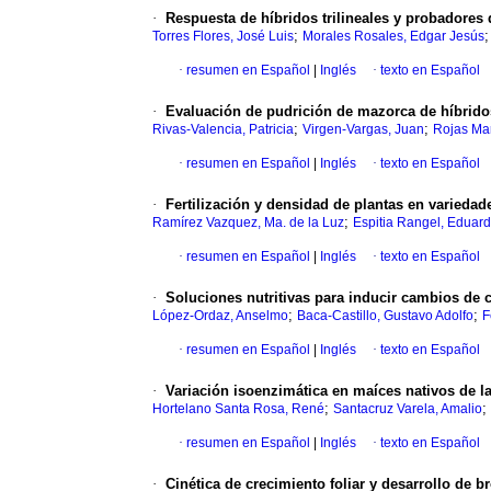
·
Respuesta de híbridos trilineales y probadores
;
Torres Flores, José Luis
Morales Rosales, Edgar Jesús
·
resumen en Español
|
Inglés
·
texto en Español
·
Evaluación de pudrición de mazorca de híbrido
;
;
Rivas-Valencia, Patricia
Virgen-Vargas, Juan
Rojas Mar
·
resumen en Español
|
Inglés
·
texto en Español
·
Fertilización y densidad de plantas en varieda
;
Ramírez Vazquez, Ma. de la Luz
Espitia Rangel, Eduar
·
resumen en Español
|
Inglés
·
texto en Español
·
Soluciones nutritivas para inducir cambios de 
;
;
López-Ordaz, Anselmo
Baca-Castillo, Gustavo Adolfo
F
·
resumen en Español
|
Inglés
·
texto en Español
·
Variación isoenzimática en maíces nativos de l
;
;
Hortelano Santa Rosa, René
Santacruz Varela, Amalio
·
resumen en Español
|
Inglés
·
texto en Español
·
Cinética de crecimiento foliar y desarrollo de 