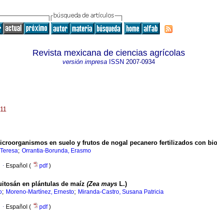
Revista mexicana de ciencias agrícolas
versión impresa
ISSN
2007-0934
011
croorganismos en suelo y frutos de nogal pecanero fertilizados con bi
;
 Teresa
Orrantia-Borunda, Erasmo
·
Español (
pdf
)
quitosán en plántulas de maíz
(Zea mays
L.)
;
;
o
Moreno-Martínez, Ernesto
Miranda-Castro, Susana Patricia
·
Español (
pdf
)