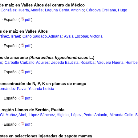
 de maíz
en Valles Altos del centro de México
;
;
;
González Huerta, Andrés
Laguna Cerda, Antonio
Córdova Orellana, Hugo
·
Español (
pdf
)
s de maíz en Valles Altos
;
;
tínez, Israel
Cano Salgado, Adriana
Ayala Escobar, Victoria
·
Español (
pdf
)
des de amaranto
(Amaranthus hypochondriacus
L.)
;
;
;
do
Carballo Carballo, Aquiles
Zepeda Bautista, Rosalba
Vaquera Huerta, Humbe
·
Español (
pdf
)
concentración de N, P, K en plantas de mango
ernández-Pavía, Yolanda Leticia
·
Español (
pdf
)
a región Llanos de Serdán, Puebla
;
;
;
Gil Muñoz, Abel
López Sánchez, Higinio
López, Pedro Antonio
Miranda Colín, S
·
Español (
pdf
)
brotes en selecciones injertadas de zapote mamey