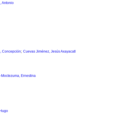
, Antonio
;
s, Concepción
Cuevas Jiménez, Jesús Axayacatl
-Moctezuma, Ernestina
 Hugo