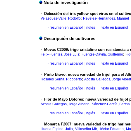
Nota de investigación
·
Detección del iris yellow spot virus en el culti
;
Velásquez-Valle, Rodolfo
Reveles-Hernández, Manuel
·
resumen en Español
|
Inglés
·
texto en Español
Descripción de cultivares
·
Movas C2009
:
trigo cristalino con resistencia a 
;
;
Félix-Fuentes, José Luis
Fuentes-Dávila, Guillermo
Fig
·
resumen en Español
|
Inglés
·
texto en Español
·
Pinto Bravo
:
nueva variedad de frijol para el A
;
Rosales Serna, Rigoberto
Acosta Gallegos, Jorge Alber
·
resumen en Español
|
Inglés
·
texto en Español
·
Flor de Mayo Dolores
:
nueva variedad de frijol
;
Acosta Gallegos, Jorge Alberto
Sánchez-García, Bertha
·
resumen en Español
|
Inglés
·
texto en Español
·
Monarca F2007
:
nueva variedad de trigo hariner
;
;
Huerta Espino, Julio
Villaseñor Mir, Héctor Eduardo
Mo