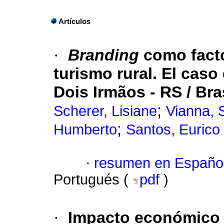
Artículos
·
Branding
como factor
turismo rural. El cas
Dois Irmãos - RS / Bra
;
Scherer, Lisiane
Vianna, 
;
Humberto
Santos, Eurico 
·
resumen en Españo
Portugués (
pdf
)
·
Impacto económico d