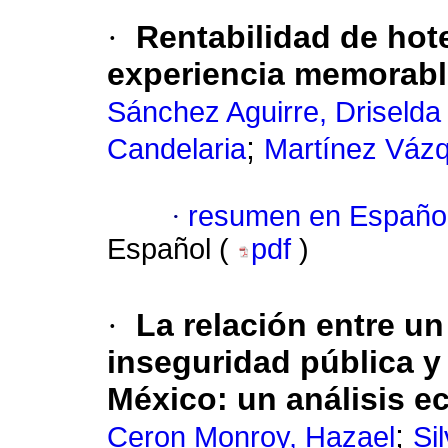
·
Rentabilidad de hot
experiencia memorabl
Sánchez Aguirre, Driselda 
;
Candelaria
Martínez Váz
·
resumen en Españo
Español (
pdf
)
·
La relación entre u
inseguridad pública y 
México: un análisis e
;
Ceron Monroy, Hazael
Si