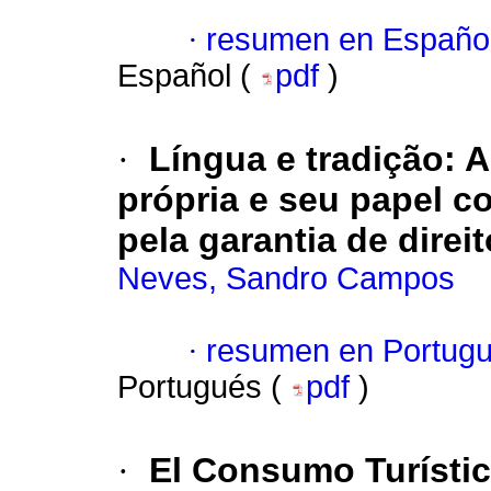
·
resumen en Españo
Español (
pdf
)
·
Língua e tradição: 
própria e seu papel c
pela garantia de direi
Neves, Sandro Campos
·
resumen en Portug
Portugués (
pdf
)
·
El Consumo Turístic