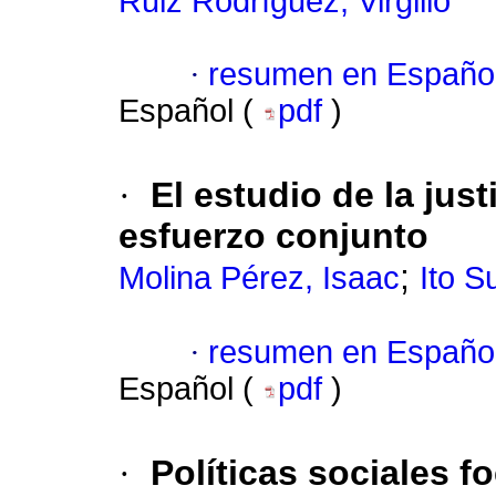
Ruiz Rodríguez, Virgilio
·
resumen en Españo
Español (
pdf
)
·
El estudio de la jus
esfuerzo conjunto
;
Molina Pérez, Isaac
Ito S
·
resumen en Españo
Español (
pdf
)
·
Políticas sociales f