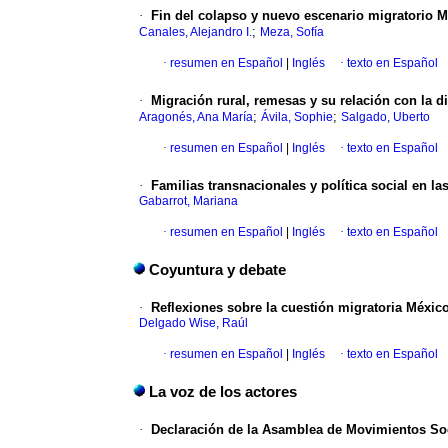
·
Fin del colapso y nuevo escenario migratorio 
;
Canales, Alejandro I.
Meza, Sofía
·
resumen en Español
|
Inglés
·
texto en Español
·
Migración rural, remesas y su relación con la 
;
;
Aragonés, Ana María
Ávila, Sophie
Salgado, Uberto
·
resumen en Español
|
Inglés
·
texto en Español
·
Familias transnacionales y política social en la
Gabarrot, Mariana
·
resumen en Español
|
Inglés
·
texto en Español
Coyuntura y debate
·
Reflexiones sobre la cuestión migratoria Méxic
Delgado Wise, Raúl
·
resumen en Español
|
Inglés
·
texto en Español
La voz de los actores
·
Declaración de la Asamblea de Movimientos Soc